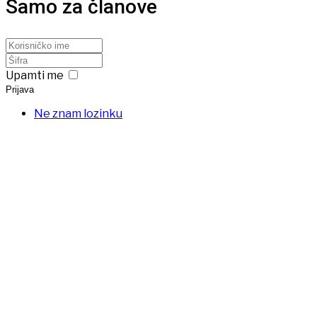
Samo za članove
Upamti me
Prijava
Ne znam lozinku