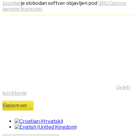
Joomla!
je slobodan softver objavljen pod
GNU Općom
javnom licencom.
NAPOMENA! Kako bi ostvarili
što bolje korisničko iskustvo,
ova stranica koristi kolačiće
(cookies)!
Klikom na tipku "Slažem se!" možete prihvatiti da se na
vaše računalo pohrane kolačići sa stranice
https:/mensa.hr . Opširnije informacije na stranici
Uvjeti
korištenja
Slažem se!