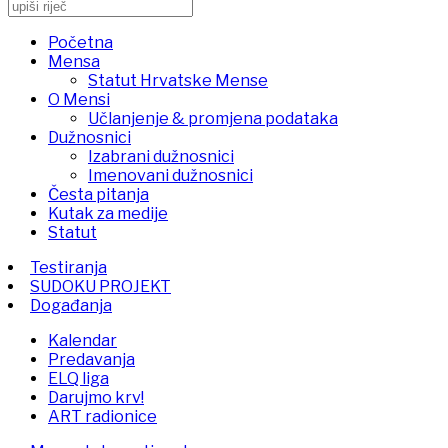
Početna
Mensa
Statut Hrvatske Mense
O Mensi
Učlanjenje & promjena podataka
Dužnosnici
Izabrani dužnosnici
Imenovani dužnosnici
Česta pitanja
Kutak za medije
Statut
Testiranja
SUDOKU PROJEKT
Događanja
Kalendar
Predavanja
ELQ liga
Darujmo krv!
ART radionice