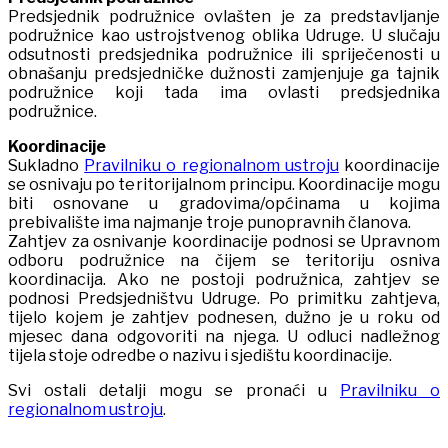
Predsjednik podružnice ovlašten je za predstavljanje
podružnice kao ustrojstvenog oblika Udruge. U slučaju
odsutnosti predsjednika podružnice ili spriječenosti u
obnašanju predsjedničke dužnosti zamjenjuje ga tajnik
podružnice koji tada ima ovlasti predsjednika
podružnice.
Koordinacije
Sukladno
Pravilniku o regionalnom ustroju
koordinacije
se osnivaju po teritorijalnom principu. Koordinacije mogu
biti osnovane u gradovima/općinama u kojima
prebivalište ima najmanje troje punopravnih članova.
Zahtjev za osnivanje koordinacije podnosi se Upravnom
odboru podružnice na čijem se teritoriju osniva
koordinacija. Ako ne postoji podružnica, zahtjev se
podnosi Predsjedništvu Udruge. Po primitku zahtjeva,
tijelo kojem je zahtjev podnesen, dužno je u roku od
mjesec dana odgovoriti na njega. U odluci nadležnog
tijela stoje odredbe o nazivu i sjedištu koordinacije.
Svi ostali detalji mogu se pronaći u
Pravilniku o
regionalnom ustroju
.