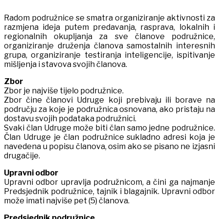
Radom podružnice se smatra organiziranje aktivnosti za
razmjena ideja putem predavanja, rasprava, lokalnih i
regionalnih okupljanja za sve članove podružnice,
organiziranje druženja članova samostalnih interesnih
grupa, organiziranje testiranja inteligencije, ispitivanje
mišljenja i stavova svojih članova.
Zbor
Zbor je najviše tijelo podružnice.
Zbor čine članovi Udruge koji prebivaju ili borave na
području za koje je podružnica osnovana, ako pristaju na
dostavu svojih podataka podružnici.
Svaki član Udruge može biti član samo jedne podružnice.
Član Udruge je član podružnice sukladno adresi koja je
navedena u popisu članova, osim ako se pisano ne izjasni
drugačije.
Upravni odbor
Upravni odbor upravlja podružnicom, a čini ga najmanje
Predsjednik podružnice, tajnik i blagajnik. Upravni odbor
može imati najviše pet (5) članova.
Predsjednik podružnice