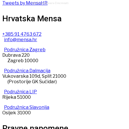
Tweets by MensaHR
4WeHelp Movers Cincinnati
Hrvatska Mensa
+385 91 4763 672
info@mensa.hr
Podružnica Zagreb
Dubrava 220
Zagreb 10000
Podružnica Dalmacija
Vukovarska 109d, Split 21000
(Prostorije GK Sućidar)
Podružnica LIP
Rijeka 51000
Podružnica Slavonija
Osijek 31000
Pravne napomene