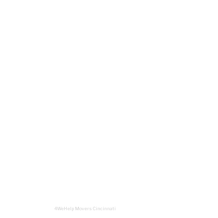
4WeHelp Movers Cincinnati