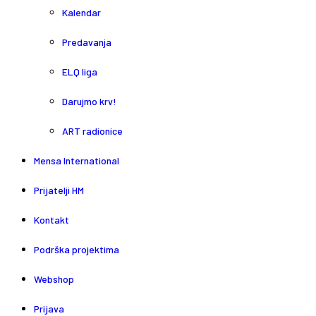
Kalendar
Predavanja
ELQ liga
Darujmo krv!
ART radionice
Mensa International
Prijatelji HM
Kontakt
Podrška projektima
Webshop
Prijava