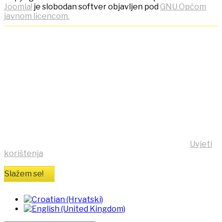
Joomla!
je slobodan softver objavljen pod
GNU Općom
javnom licencom.
NAPOMENA! Kako bi ostvarili
što bolje korisničko iskustvo,
ova stranica koristi kolačiće
(cookies)!
Klikom na tipku "Slažem se!" možete prihvatiti da se na
vaše računalo pohrane kolačići sa stranice
https:/mensa.hr . Opširnije informacije na stranici
Uvjeti
korištenja
Slažem se!