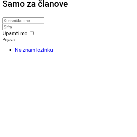
Samo za članove
Upamti me
Prijava
Ne znam lozinku