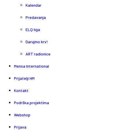
Kalendar
Predavanja
ELQ liga
Darujmo krv!
ART radionice
Mensa International
Prijatelji HM
Kontakt
Podrška projektima
Webshop
Prijava