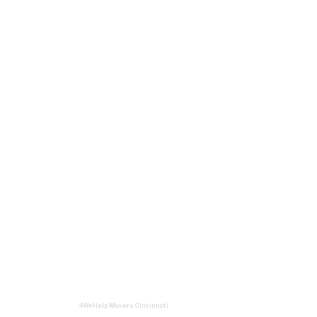
4WeHelp Movers Cincinnati