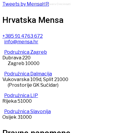
Tweets by MensaHR
4WeHelp Movers Cincinnati
Hrvatska Mensa
+385 91 4763 672
info@mensa.hr
Podružnica Zagreb
Dubrava 220
Zagreb 10000
Podružnica Dalmacija
Vukovarska 109d, Split 21000
(Prostorije GK Sućidar)
Podružnica LIP
Rijeka 51000
Podružnica Slavonija
Osijek 31000