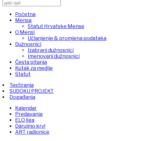
Početna
Mensa
Statut Hrvatske Mense
O Mensi
Učlanjenje & promjena podataka
Dužnosnici
Izabrani dužnosnici
Imenovani dužnosnici
Česta pitanja
Kutak za medije
Statut
Testiranja
SUDOKU PROJEKT
Događanja
Kalendar
Predavanja
ELQ liga
Darujmo krv!
ART radionice