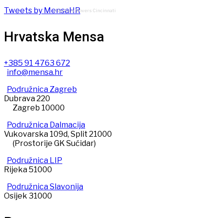
Tweets by MensaHR
4WeHelp Movers Cincinnati
Hrvatska Mensa
+385 91 4763 672
info@mensa.hr
Podružnica Zagreb
Dubrava 220
Zagreb 10000
Podružnica Dalmacija
Vukovarska 109d, Split 21000
(Prostorije GK Sućidar)
Podružnica LIP
Rijeka 51000
Podružnica Slavonija
Osijek 31000