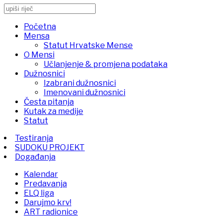
Početna
Mensa
Statut Hrvatske Mense
O Mensi
Učlanjenje & promjena podataka
Dužnosnici
Izabrani dužnosnici
Imenovani dužnosnici
Česta pitanja
Kutak za medije
Statut
Testiranja
SUDOKU PROJEKT
Događanja
Kalendar
Predavanja
ELQ liga
Darujmo krv!
ART radionice