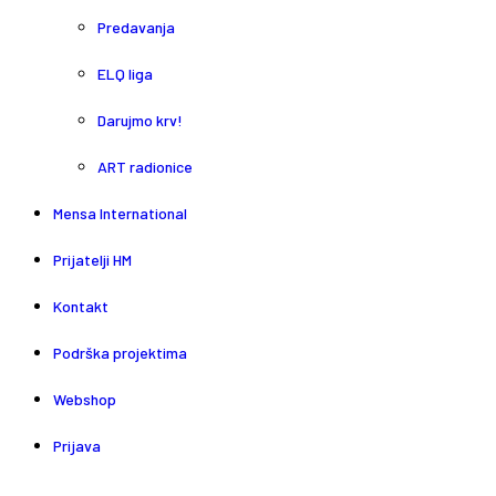
Predavanja
ELQ liga
Darujmo krv!
ART radionice
Mensa International
Prijatelji HM
Kontakt
Podrška projektima
Webshop
Prijava