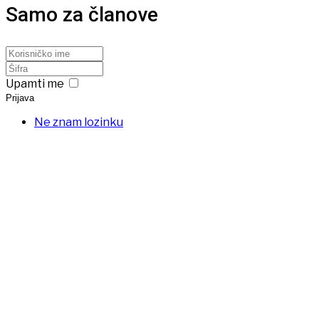
Samo za članove
Upamti me
Prijava
Ne znam lozinku