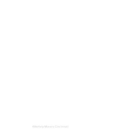
4WeHelp Movers Cincinnati