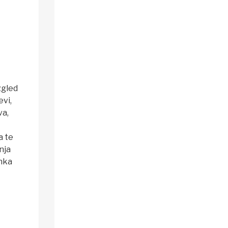
zgled
evi,
va,
a te
nja
anka