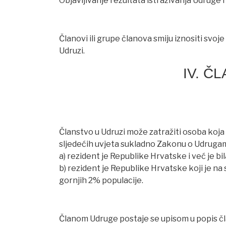
Objavljivanje rezultata istraživanja Udruge 
Članovi ili grupe članova smiju iznositi svoj
Udruzi.
IV. Č
Članstvo u Udruzi može zatražiti osoba koja
sljedećih uvjeta sukladno Zakonu o Udruga
a) rezident je Republike Hrvatske i već je bil
b) rezident je Republike Hrvatske koji je na
gornjih 2% populacije.
Članom Udruge postaje se upisom u popis č