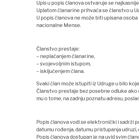
Upis u popis članova ostvaruje se najkasnije
Uplatom članarine prihvaća se članstvo u Udru
U popis članova ne može biti upisana osoba ko
nacionalne Mense.
Članstvo prestaje:
– neplaćanjem članarine,
– svojevoljnim istupom,
– isključenjem člana.
Svaki član može istupiti iz Udruge u bilo 
Članstvo prestaje bez posebne odluke ako čl
mu o tome, na zadnju poznatu adresu, poslane
Popis članova vodi se elektronički i sadrži
datumu rođenja, datumu pristupanja udruzi, d
Popis članova dostupan je na uvid svim člano