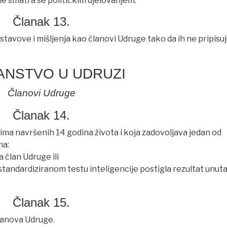
ne smatra se političkim djelovanjem.
Članak 13.
e stavove i mišljenja kao članovi Udruge tako da ih ne pripisu
LANSTVO U UDRUZI
Članovi Udruge
Članak 14.
 ima navršenih 14 godina života i koja zadovoljava jedan od
ma:
a član Udruge ili
 standardiziranom testu inteligencije postigla rezultat unut
Članak 15.
lanova Udruge.