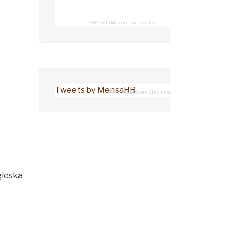
4WeHelp Movers Cincinnati
Tweets by MensaHR
4WeHelp Movers Cincinnati
gleska