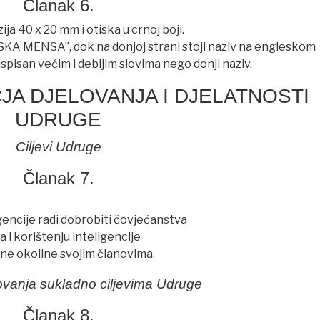
Članak 6.
a 40 x 20 mm i otiska u crnoj boji.
TSKA MENSA”, dok na donjoj strani stoji naziv na engleskom
pisan većim i debljim slovima nego donji naziv.
UČJA DJELOVANJA I DJELATNOSTI
UDRUGE
Ciljevi Udruge
Članak 7.
gencije radi dobrobiti čovječanstva
a i korištenju inteligencije
ene okoline svojim članovima.
ovanja sukladno ciljevima Udruge
Članak 8.