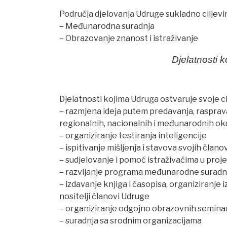
Područja djelovanja Udruge sukladno ciljev
– Međunarodna suradnja
– Obrazovanje znanost i istraživanje
Djelatnosti k
Djelatnosti kojima Udruga ostvaruje svoje ci
– razmjena ideja putem predavanja, rasprava,
regionalnih, nacionalnih i međunarodnih ok
– organiziranje testiranja inteligencije
– ispitivanje mišljenja i stavova svojih člano
– sudjelovanje i pomoć istraživačima u proje
– razvijanje programa međunarodne suradn
– izdavanje knjiga i časopisa, organiziranje i
nositelji članovi Udruge
– organiziranje odgojno obrazovnih semina
– suradnja sa srodnim organizacijama