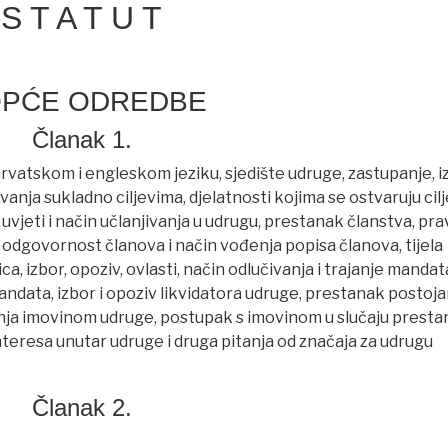
S T A T U T
 OPĆE ODREDBE
Članak 1.
vatskom i engleskom jeziku, sjedište udruge, zastupanje, i
vanja sukladno ciljevima, djelatnosti kojima se ostvaruju cilj
uvjeti i način učlanjivanja u udrugu, prestanak članstva, pra
odgovornost članova i način vođenja popisa članova, tijela
ca, izbor, opoziv, ovlasti, način odlučivanja i trajanje mandat
andata, izbor i opoziv likvidatora udruge, prestanak postoja
ganja imovinom udruge, postupak s imovinom u slučaju prest
nteresa unutar udruge i druga pitanja od značaja za udrugu
Članak 2.