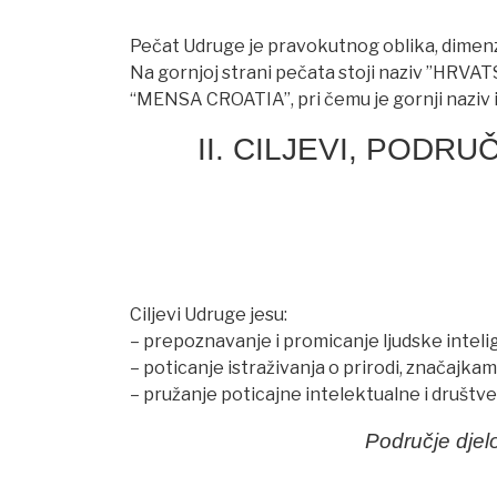
Pečat Udruge je pravokutnog oblika, dimenzij
Na gornjoj strani pečata stoji naziv ”HRVA
“MENSA CROATIA”, pri čemu je gornji naziv is
II. CILJEVI, PODR
Ciljevi Udruge jesu:
– prepoznavanje i promicanje ljudske inteli
– poticanje istraživanja o prirodi, značajkam
– pružanje poticajne intelektualne i društv
Područje djel