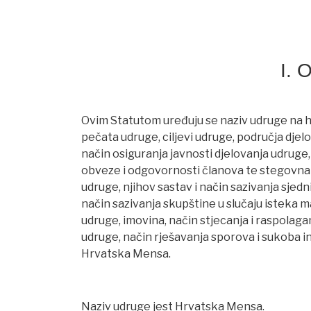
I.
Ovim Statutom uređuju se naziv udruge na hr
pečata udruge, ciljevi udruge, područja djelo
način osiguranja javnosti djelovanja udruge, 
obveze i odgovornosti članova te stegovna 
udruge, njihov sastav i način sazivanja sjedni
način sazivanja skupštine u slučaju isteka m
udruge, imovina, način stjecanja i raspola
udruge, način rješavanja sporova i sukoba i
Hrvatska Mensa.
Naziv udruge jest Hrvatska Mensa.