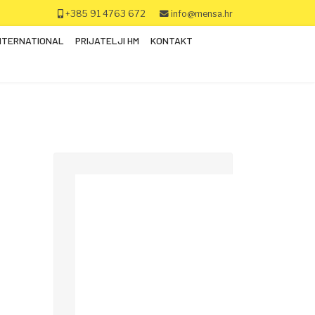
+385 91 4763 672
info@mensa.hr
NTERNATIONAL
PRIJATELJI HM
KONTAKT