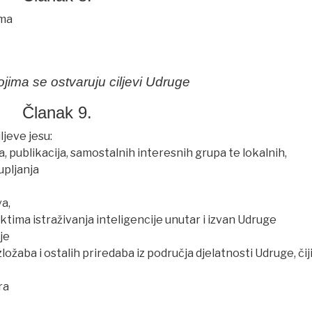
ima
ojima se ostvaruju ciljevi Udruge
Članak 9.
ljeve jesu:
 publikacija, samostalnih interesnih grupa te lokalnih,
upljanja
va,
ktima istraživanja inteligencije unutar i izvan Udruge
je
zložaba i ostalih priredaba iz područja djelatnosti Udruge, čiji
ra