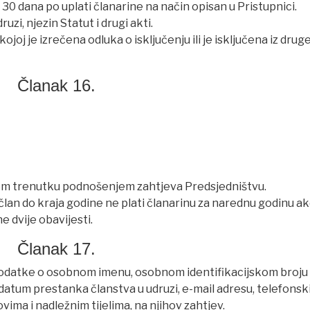
 30 dana po uplati članarine na način opisan u Pristupnici.
zi, njezin Statut i drugi akti.
joj je izrečena odluka o isključenju ili je isključena iz drug
Članak 16.
kojem trenutku podnošenjem zahtjeva Predsjedništvu.
an do kraja godine ne plati članarinu za narednu godinu ak
 dvije obavijesti.
Članak 17.
 podatke o osobnom imenu, osobnom identifikacijskom broju 
atum prestanka članstva u udruzi, e-mail adresu, telefonski
vima i nadležnim tijelima, na njihov zahtjev.