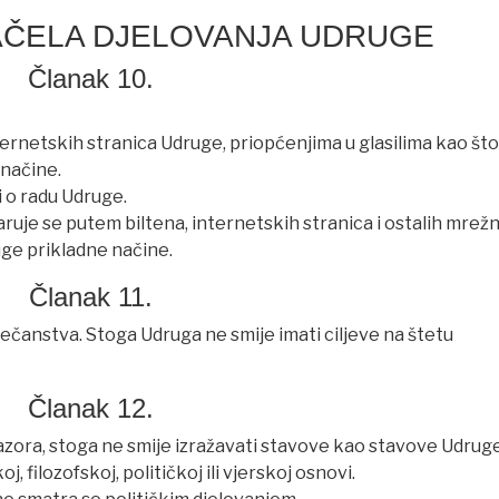
 NAČELA DJELOVANJA UDRUGE
Članak 10.
rnetskih stranica Udruge, priopćenjima u glasilima kao što
 načine.
i o radu Udruge.
uje se putem biltena, internetskih stranica i ostalih mrežn
uge prikladne načine.
Članak 11.
vječanstva. Stoga Udruga ne smije imati ciljeve na štetu
Članak 12.
azora, stoga ne smije izražavati stavove kao stavove Udruge
oj, filozofskoj, političkoj ili vjerskoj osnovi.