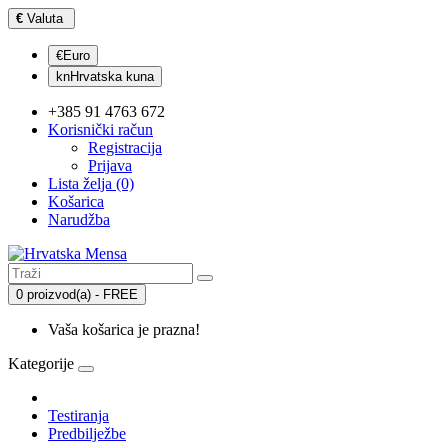
€
Valuta
€Euro
knHrvatska kuna
+385 91 4763 672
Korisnički račun
Registracija
Prijava
Lista želja (0)
Košarica
Narudžba
0 proizvod(a) - FREE
Vaša košarica je prazna!
Kategorije
Testiranja
Predbilježbe