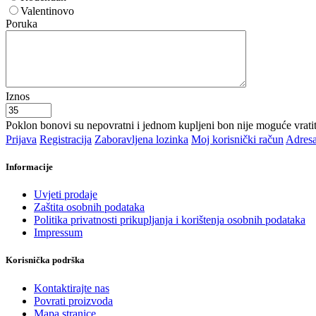
Valentinovo
Poruka
Iznos
Poklon bonovi su nepovratni i jednom kupljeni bon nije moguće vrat
Prijava
Registracija
Zaboravljena lozinka
Moj korisnički račun
Adresa
Informacije
Uvjeti prodaje
Zaštita osobnih podataka
Politika privatnosti prikupljanja i korištenja osobnih podataka
Impressum
Korisnička podrška
Kontaktirajte nas
Povrati proizvoda
Mapa stranice