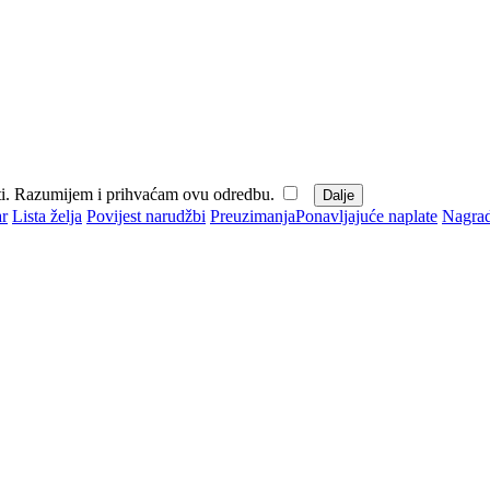
iti. Razumijem i prihvaćam ovu odredbu.
r
Lista želja
Povijest narudžbi
Preuzimanja
Ponavljajuće naplate
Nagrad