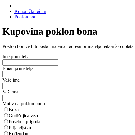
Korisnički račun
Poklon bon
Kupovina poklon bona
Poklon bon će biti poslan na email adresu primatelja nakon što uplata
Ime primatelja
Email primatelja
Vaše ime
Vaš email
Motiv na poklon bonu
Božić
Godišnjica veze
Posebna prigoda
Prijateljstvo
Rođendan