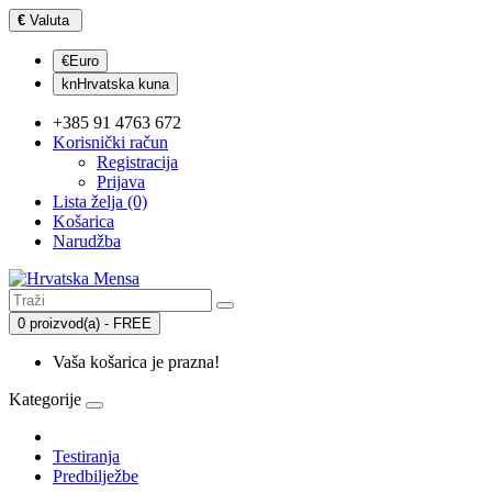
€
Valuta
€Euro
knHrvatska kuna
+385 91 4763 672
Korisnički račun
Registracija
Prijava
Lista želja (0)
Košarica
Narudžba
0 proizvod(a) - FREE
Vaša košarica je prazna!
Kategorije
Testiranja
Predbilježbe