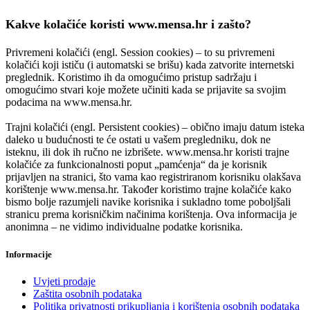
Kakve kolačiće koristi www.mensa.hr i zašto?
Privremeni kolačići (engl. Session cookies) – to su privremeni
kolačići koji ističu (i automatski se brišu) kada zatvorite internetski
preglednik. Koristimo ih da omogućimo pristup sadržaju i
omogućimo stvari koje možete učiniti kada se prijavite sa svojim
podacima na www.mensa.hr.
Trajni kolačići (engl. Persistent cookies) – obično imaju datum isteka
daleko u budućnosti te će ostati u vašem pregledniku, dok ne
isteknu, ili dok ih ručno ne izbrišete. www.mensa.hr koristi trajne
kolačiće za funkcionalnosti poput „pamćenja“ da je korisnik
prijavljen na stranici, što vama kao registriranom korisniku olakšava
korištenje www.mensa.hr. Također koristimo trajne kolačiće kako
bismo bolje razumjeli navike korisnika i sukladno tome poboljšali
stranicu prema korisničkim načinima korištenja. Ova informacija je
anonimna – ne vidimo individualne podatke korisnika.
Informacije
Uvjeti prodaje
Zaštita osobnih podataka
Politika privatnosti prikupljanja i korištenja osobnih podataka