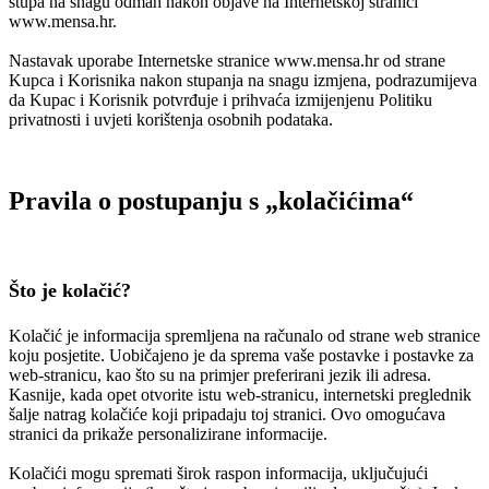
stupa na snagu odmah nakon objave na Internetskoj stranici
www.mensa.hr.
Nastavak uporabe Internetske stranice www.mensa.hr od strane
Kupca i Korisnika nakon stupanja na snagu izmjena, podrazumijeva
da Kupac i Korisnik potvrđuje i prihvaća izmijenjenu Politiku
privatnosti i uvjeti korištenja osobnih podataka.
Pravila o postupanju s „kolačićima“
Što je kolačić?
Kolačić je informacija spremljena na računalo od strane web stranice
koju posjetite. Uobičajeno je da sprema vaše postavke i postavke za
web-stranicu, kao što su na primjer preferirani jezik ili adresa.
Kasnije, kada opet otvorite istu web-stranicu, internetski preglednik
šalje natrag kolačiće koji pripadaju toj stranici. Ovo omogućava
stranici da prikaže personalizirane informacije.
Kolačići mogu spremati širok raspon informacija, uključujući