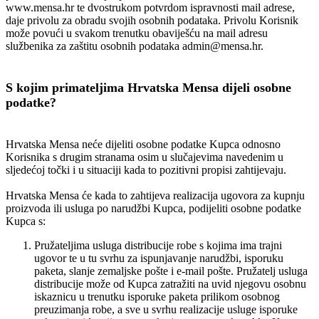
www.mensa.hr te dvostrukom potvrdom ispravnosti mail adrese,
daje privolu za obradu svojih osobnih podataka. Privolu Korisnik
može povući u svakom trenutku obaviješću na mail adresu
službenika za zaštitu osobnih podataka admin@mensa.hr.
S kojim primateljima Hrvatska Mensa dijeli osobne
podatke?
Hrvatska Mensa neće dijeliti osobne podatke Kupca odnosno
Korisnika s drugim stranama osim u slučajevima navedenim u
sljedećoj točki i u situaciji kada to pozitivni propisi zahtijevaju.
Hrvatska Mensa će kada to zahtijeva realizacija ugovora za kupnju
proizvoda ili usluga po narudžbi Kupca, podijeliti osobne podatke
Kupca s:
Pružateljima usluga distribucije robe s kojima ima trajni
ugovor te u tu svrhu za ispunjavanje narudžbi, isporuku
paketa, slanje zemaljske pošte i e-mail pošte. Pružatelj usluga
distribucije može od Kupca zatražiti na uvid njegovu osobnu
iskaznicu u trenutku isporuke paketa prilikom osobnog
preuzimanja robe, a sve u svrhu realizacije usluge isporuke