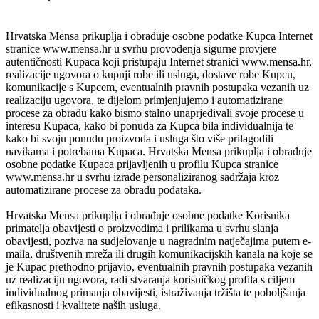
Hrvatska Mensa prikuplja i obrađuje osobne podatke Kupca Internet
stranice www.mensa.hr u svrhu provođenja sigurne provjere
autentičnosti Kupaca koji pristupaju Internet stranici www.mensa.hr,
realizacije ugovora o kupnji robe ili usluga, dostave robe Kupcu,
komunikacije s Kupcem, eventualnih pravnih postupaka vezanih uz
realizaciju ugovora, te dijelom primjenjujemo i automatizirane
procese za obradu kako bismo stalno unaprjeđivali svoje procese u
interesu Kupaca, kako bi ponuda za Kupca bila individualnija te
kako bi svoju ponudu proizvoda i usluga što više prilagodili
navikama i potrebama Kupaca. Hrvatska Mensa prikuplja i obrađuje
osobne podatke Kupaca prijavljenih u profilu Kupca stranice
www.mensa.hr u svrhu izrade personaliziranog sadržaja kroz
automatizirane procese za obradu podataka.
Hrvatska Mensa prikuplja i obrađuje osobne podatke Korisnika
primatelja obavijesti o proizvodima i prilikama u svrhu slanja
obavijesti, poziva na sudjelovanje u nagradnim natječajima putem e-
maila, društvenih mreža ili drugih komunikacijskih kanala na koje se
je Kupac prethodno prijavio, eventualnih pravnih postupaka vezanih
uz realizaciju ugovora, radi stvaranja korisničkog profila s ciljem
individualnog primanja obavijesti, istraživanja tržišta te poboljšanja
efikasnosti i kvalitete naših usluga.