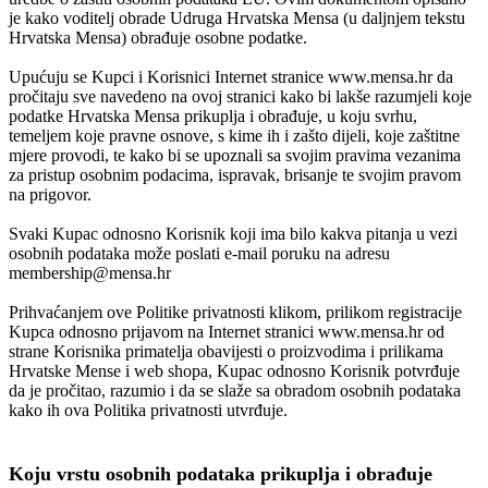
je kako voditelj obrade Udruga Hrvatska Mensa (u daljnjem tekstu
Hrvatska Mensa) obrađuje osobne podatke.
Upućuju se Kupci i Korisnici Internet stranice www.mensa.hr da
pročitaju sve navedeno na ovoj stranici kako bi lakše razumjeli koje
podatke Hrvatska Mensa prikuplja i obrađuje, u koju svrhu,
temeljem koje pravne osnove, s kime ih i zašto dijeli, koje zaštitne
mjere provodi, te kako bi se upoznali sa svojim pravima vezanima
za pristup osobnim podacima, ispravak, brisanje te svojim pravom
na prigovor.
Svaki Kupac odnosno Korisnik koji ima bilo kakva pitanja u vezi
osobnih podataka može poslati e-mail poruku na adresu
membership@mensa.hr
Prihvaćanjem ove Politike privatnosti klikom, prilikom registracije
Kupca odnosno prijavom na Internet stranici www.mensa.hr od
strane Korisnika primatelja obavijesti o proizvodima i prilikama
Hrvatske Mense i web shopa, Kupac odnosno Korisnik potvrđuje
da je pročitao, razumio i da se slaže sa obradom osobnih podataka
kako ih ova Politika privatnosti utvrđuje.
Koju vrstu osobnih podataka prikuplja i obrađuje