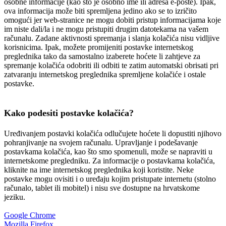
osobne informacije (kao što je osobno ime ili adresa e-pošte). Ipak,
ova informacija može biti spremljena jedino ako se to izričito
omogući jer web-stranice ne mogu dobiti pristup informacijama koje
im niste dali/la i ne mogu pristupiti drugim datotekama na vašem
računalu. Zadane aktivnosti spremanja i slanja kolačića nisu vidljive
korisnicima. Ipak, možete promijeniti postavke internetskog
preglednika tako da samostalno izaberete hoćete li zahtjeve za
spremanje kolačića odobriti ili odbiti te zatim automatski obrisati pri
zatvaranju internetskog preglednika spremljene kolačiće i ostale
postavke.
Kako podesiti postavke kolačića?
Uređivanjem postavki kolačića odlučujete hoćete li dopustiti njihovo
pohranjivanje na svojem računalu. Upravljanje i podešavanje
postavkama kolačića, kao što smo spomenuli, može se napraviti u
internetskome pregledniku. Za informacije o postavkama kolačića,
kliknite na ime internetskog preglednika koji koristite. Neke
postavke mogu ovisiti i o uređaju kojim pristupate internetu (stolno
računalo, tablet ili mobitel) i nisu sve dostupne na hrvatskome
jeziku.
Google Chrome
Mozilla Firefox