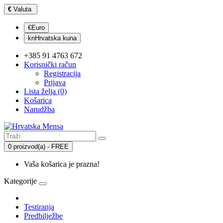
€
Valuta
€Euro
knHrvatska kuna
+385 91 4763 672
Korisnički račun
Registracija
Prijava
Lista želja (0)
Košarica
Narudžba
0 proizvod(a) - FREE
Vaša košarica je prazna!
Kategorije
Testiranja
Predbilježbe