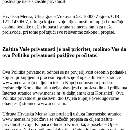
poštivanje načela zaštite privatnosti.
Hrvatska Mensa, Ulica grada Vukovara 58, 10000 Zagreb, OIB:
12121439607, udruga koja u svojoj djelatnosti prikuplja i obrađuje
osobne podatke naših kupaca i strana zainteresiranih za naše
proizvode, pri tome poštujući sve relevantne zakone i propise.
Zaštita Vaše privatnosti je naš prioritet, molimo Vas da
ovu Politiku privatnosti pažljivo pročitate!
Ova Politika privatnosti odnosi se na povjerljivost osobnih podataka
koji su prikupljeni u procesu registracije Kupaca Internet stranice
www.mensa.hr (u daljnjem tekstu Kupci) odnosno u procesu
registracije Korisnika primatelja obavijesti o proizvodima i prilikama
Internet stranice www.mensa.hr (u daljnjem tekstu Korisnici). Ova
Politika privatnosti je sastavni dio Uvjeta kupnje (Predugovorne
obavijesti) stranice www.mensa.hr.
Udruga Hrvatska Mensa kao pružatelj usluga Internetske stranice
www.mensa.hr pridržava se važećih propisa sa ciljem zaštite
privatnosti svojih Kupaca odnosno Korisnika, a posebice Opće
uredbe o zaštiti osobnih podataka EU. Ovim dokumentom opisano