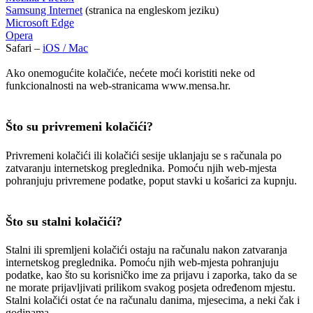
Samsung Internet
(stranica na engleskom jeziku)
Microsoft Edge
Opera
Safari –
iOS / Mac
Ako onemogućite kolačiće, nećete moći koristiti neke od
funkcionalnosti na web-stranicama www.mensa.hr.
Što su privremeni kolačići?
Privremeni kolačići ili kolačići sesije uklanjaju se s računala po
zatvaranju internetskog preglednika. Pomoću njih web-mjesta
pohranjuju privremene podatke, poput stavki u košarici za kupnju.
Što su stalni kolačići?
Stalni ili spremljeni kolačići ostaju na računalu nakon zatvaranja
internetskog preglednika. Pomoću njih web-mjesta pohranjuju
podatke, kao što su korisničko ime za prijavu i zaporka, tako da se
ne morate prijavljivati prilikom svakog posjeta određenom mjestu.
Stalni kolačići ostat će na računalu danima, mjesecima, a neki čak i
godinama.