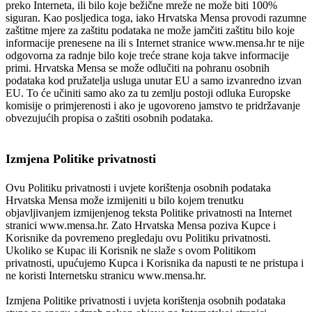
preko Interneta, ili bilo koje bežične mreže ne može biti 100%
siguran. Kao posljedica toga, iako Hrvatska Mensa provodi razumne
zaštitne mjere za zaštitu podataka ne može jamčiti zaštitu bilo koje
informacije prenesene na ili s Internet stranice www.mensa.hr te nije
odgovorna za radnje bilo koje treće strane koja takve informacije
primi. Hrvatska Mensa se može odlučiti na pohranu osobnih
podataka kod pružatelja usluga unutar EU a samo izvanredno izvan
EU. To će učiniti samo ako za tu zemlju postoji odluka Europske
komisije o primjerenosti i ako je ugovoreno jamstvo te pridržavanje
obvezujućih propisa o zaštiti osobnih podataka.
Izmjena Politike privatnosti
Ovu Politiku privatnosti i uvjete korištenja osobnih podataka
Hrvatska Mensa može izmijeniti u bilo kojem trenutku
objavljivanjem izmijenjenog teksta Politike privatnosti na Internet
stranici www.mensa.hr. Zato Hrvatska Mensa poziva Kupce i
Korisnike da povremeno pregledaju ovu Politiku privatnosti.
Ukoliko se Kupac ili Korisnik ne slaže s ovom Politikom
privatnosti, upućujemo Kupca i Korisnika da napusti te ne pristupa i
ne koristi Internetsku stranicu www.mensa.hr.
Izmjena Politike privatnosti i uvjeta korištenja osobnih podataka