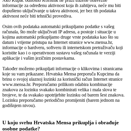
Ako Kupac odnosno Korisnik ne pruži tražene obavezne
informacije za određenu aktivnost koja ih zahtijeva, neće mu biti
dopušteno uključivanje u takvu aktivnost, jer bez tih podataka
aktivnost neće biti tehnički provediva.
Osim ovih podataka automatski prikupljamo podatke s vašeg
računala, što može uključivati IP adresu, a postoje i situacije u
kojima automatski prikupljamo druge vrste podataka kao što su
datum i vrijeme pristupa na Internet stranice www.mensa.hr,
informacije o hardveru, softveru ili internetskom pretraživaču koji
koristite kao i o operativnom sustavu vašeg računala te verziji
aplikacije i vašim jezičnim postavkama.
Također možemo prikupljati informacije o klikovima i stranicama
koje su vam prikazane. Hrvatska Mensa preporuča Kupcima da
brinu o svojoj ulaznoj lozinki za korisnički račun Internet stranice
www.mensa.hr. Preporučamo prilikom odabira kombinacije
znakova za lozinku svakako kombinirati velika i mala slova te
brojeve, te da svakako upotrijebite lozinku od barem šest znakova.
Lozinku preporučamo periodično promijeniti (barem jednom na
godišnjem nivou).
U koju svrhu Hrvatska Mensa prikuplja i obrađuje
osobne podatke?