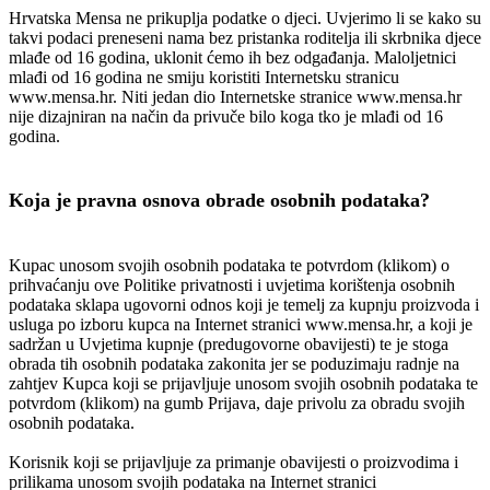
Hrvatska Mensa ne prikuplja podatke o djeci. Uvjerimo li se kako su
takvi podaci preneseni nama bez pristanka roditelja ili skrbnika djece
mlađe od 16 godina, uklonit ćemo ih bez odgađanja. Maloljetnici
mlađi od 16 godina ne smiju koristiti Internetsku stranicu
www.mensa.hr. Niti jedan dio Internetske stranice www.mensa.hr
nije dizajniran na način da privuče bilo koga tko je mlađi od 16
godina.
Koja je pravna osnova obrade osobnih podataka?
Kupac unosom svojih osobnih podataka te potvrdom (klikom) o
prihvaćanju ove Politike privatnosti i uvjetima korištenja osobnih
podataka sklapa ugovorni odnos koji je temelj za kupnju proizvoda i
usluga po izboru kupca na Internet stranici www.mensa.hr, a koji je
sadržan u Uvjetima kupnje (predugovorne obavijesti) te je stoga
obrada tih osobnih podataka zakonita jer se poduzimaju radnje na
zahtjev Kupca koji se prijavljuje unosom svojih osobnih podataka te
potvrdom (klikom) na gumb Prijava, daje privolu za obradu svojih
osobnih podataka.
Korisnik koji se prijavljuje za primanje obavijesti o proizvodima i
prilikama unosom svojih podataka na Internet stranici