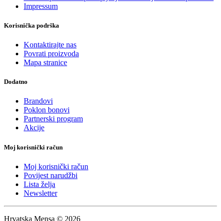
Impressum
Korisnička podrška
Kontaktirajte nas
Povrati proizvoda
Mapa stranice
Dodatno
Brandovi
Poklon bonovi
Partnerski program
Akcije
Moj korisnički račun
Moj korisnički račun
Povijest narudžbi
Lista želja
Newsletter
Hrvatska Mensa © 2026