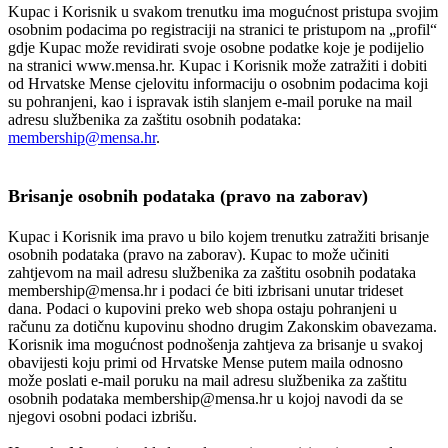
Kupac i Korisnik u svakom trenutku ima mogućnost pristupa svojim
osobnim podacima po registraciji na stranici te pristupom na „profil“
gdje Kupac može revidirati svoje osobne podatke koje je podijelio
na stranici www.mensa.hr. Kupac i Korisnik može zatražiti i dobiti
od Hrvatske Mense cjelovitu informaciju o osobnim podacima koji
su pohranjeni, kao i ispravak istih slanjem e-mail poruke na mail
adresu službenika za zaštitu osobnih podataka:
membership@mensa.hr
.
Brisanje osobnih podataka (pravo na zaborav)
Kupac i Korisnik ima pravo u bilo kojem trenutku zatražiti brisanje
osobnih podataka (pravo na zaborav). Kupac to može učiniti
zahtjevom na mail adresu službenika za zaštitu osobnih podataka
membership@mensa.hr i podaci će biti izbrisani unutar trideset
dana. Podaci o kupovini preko web shopa ostaju pohranjeni u
računu za dotičnu kupovinu shodno drugim Zakonskim obavezama.
Korisnik ima mogućnost podnošenja zahtjeva za brisanje u svakoj
obavijesti koju primi od Hrvatske Mense putem maila odnosno
može poslati e-mail poruku na mail adresu službenika za zaštitu
osobnih podataka membership@mensa.hr u kojoj navodi da se
njegovi osobni podaci izbrišu.