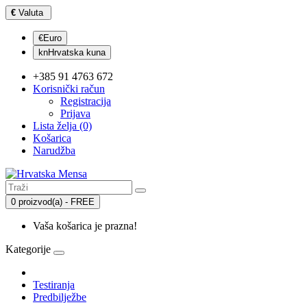
€
Valuta
€Euro
knHrvatska kuna
+385 91 4763 672
Korisnički račun
Registracija
Prijava
Lista želja (0)
Košarica
Narudžba
0 proizvod(a) - FREE
Vaša košarica je prazna!
Kategorije
Testiranja
Predbilježbe