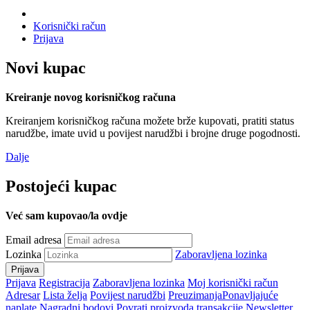
Korisnički račun
Prijava
Novi kupac
Kreiranje novog korisničkog računa
Kreiranjem korisničkog računa možete brže kupovati, pratiti status
narudžbe, imate uvid u povijest narudžbi i brojne druge pogodnosti.
Dalje
Postojeći kupac
Već sam kupovao/la ovdje
Email adresa
Lozinka
Zaboravljena lozinka
Prijava
Registracija
Zaboravljena lozinka
Moj korisnički račun
Adresar
Lista želja
Povijest narudžbi
Preuzimanja
Ponavljajuće
naplate
Nagradni bodovi
Povrati proizvoda
transakcije
Newsletter