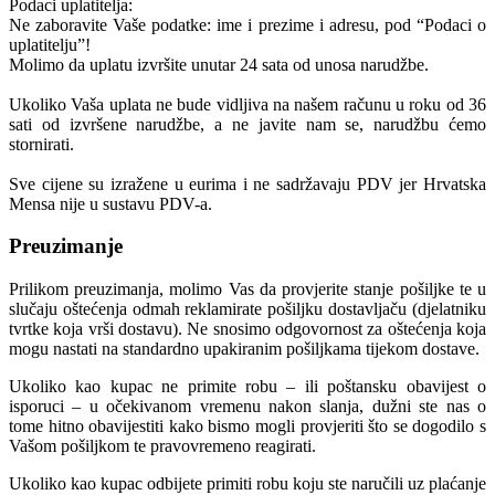
Podaci uplatitelja:
Ne zaboravite Vaše podatke: ime i prezime i adresu, pod “Podaci o
uplatitelju”!
Molimo da uplatu izvršite unutar 24 sata od unosa narudžbe.
Ukoliko Vaša uplata ne bude vidljiva na našem računu u roku od 36
sati od izvršene narudžbe, a ne javite nam se, narudžbu ćemo
stornirati.
Sve cijene su izražene u eurima i ne sadržavaju PDV jer Hrvatska
Mensa nije u sustavu PDV-a.
Preuzimanje
Prilikom preuzimanja, molimo Vas da provjerite stanje pošiljke te u
slučaju oštećenja odmah reklamirate pošiljku dostavljaču (djelatniku
tvrtke koja vrši dostavu). Ne snosimo odgovornost za oštećenja koja
mogu nastati na standardno upakiranim pošiljkama tijekom dostave.
Ukoliko kao kupac ne primite robu – ili poštansku obavijest o
isporuci – u očekivanom vremenu nakon slanja, dužni ste nas o
tome hitno obavijestiti kako bismo mogli provjeriti što se dogodilo s
Vašom pošiljkom te pravovremeno reagirati.
Ukoliko kao kupac odbijete primiti robu koju ste naručili uz plaćanje