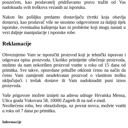
pouzećem, kao prodavatelj pridržavamo pravo tražiti od Vas
nadoknadu svih troškova vezanih uz isporuku.
Nakon što pošiljku predamo dostavljaču (tvrtki koja obavlja
dostavu), kao prodavač više ne snosimo odgovornost za daljnji tijek
isporuke, eventualna kašnjenja kao ni probleme koji mogu nastati u
vezi daljnje manipulacije i isporuke robe.
Reklamacije
Obvezujemo Vam se isporučiti proizvod koji je tehnički ispravan i
odgovara opisu proizvoda. Ukoliko primijetite oštećenje proizvoda,
molimo da nam nekorišten proizvod vratite u roku od 15 dana od
primitka. Sve takve, opravdane pritužbe otklonit ćemo na način da
ćemo Vam zamijeniti neadekvatan proizvod o vlastitom trošku
uključujući i trošak dostave ili Vam nadoknaditi puni iznos
proizvoda.
Vaše prigovore možete iznijeti na adresu udruge Hrvatska Mensa,
Ulica grada Vukovara 58, 10000 Zagreb ili na naš e-mail.
Neoštećenu robu, bez obrazloženja, uz povrat novca, možete vratiti
u roku od 7 dana po primitku.
Informacije