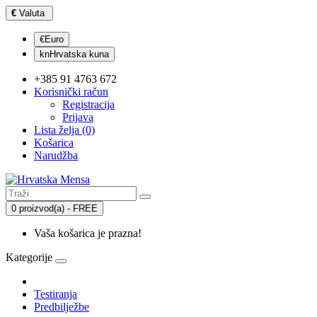
€
Valuta
€Euro
knHrvatska kuna
+385 91 4763 672
Korisnički račun
Registracija
Prijava
Lista želja (0)
Košarica
Narudžba
0 proizvod(a) - FREE
Vaša košarica je prazna!
Kategorije
Testiranja
Predbilježbe