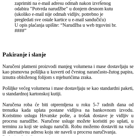
zaprimiti na e-mail adresu odmah nakon izvršenog
odabira "Potvrda narudžbe" u donjem desnom kutu
(ukoliko e-mail nije odmah vidljiv, potrebno je
pregledati sve ostale kartice u e-mail sandučiću)
U opis plaćanja upišite: “Narudžba u web trgovini br.
####”
Pakiranje i slanje
Naručeni platneni proizvodi manjeg volumena i mase dostavljaju se
kao pismovna pošiljka u kuverti od čvrstog narančasto-žutog papira,
iznutra obloženog folijom s mjehurićima zraka.
Pošiljke većeg volumena i mase dostavljaju se kao standardni paketi,
u standardnoj kartonskoj kutiji.
Naručena roba će biti otpremljena u roku 5-7 radnih dana od
trenutka kada uplata postane vidljiva na bankovnom izvodu.
Koristimo uslugu Hrvatske pošte, a trošak dostave je vidljiv u
procesu narudžbe. Naručene usluge možete koristiti po uplati, u
terminu za koji ste uslugu naručili. Robu možemo dostaviti na vašu
ili alternativnu adresu koju ste naveli u procesu naručivanja.