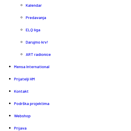
Kalendar
Predavanja
ELQ liga
Darujmo krv!
ART radionice
Mensa International
Prijatelji HM
Kontakt
Podrška projektima
Webshop
Prijava