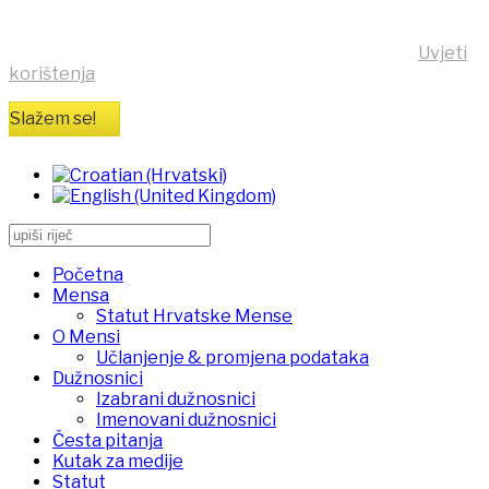
Klikom na tipku "Slažem se!" možete prihvatiti da se na
vaše računalo pohrane kolačići sa stranice
https:/mensa.hr . Opširnije informacije na stranici
Uvjeti
korištenja
Slažem se!
Početna
Mensa
Statut Hrvatske Mense
O Mensi
Učlanjenje & promjena podataka
Dužnosnici
Izabrani dužnosnici
Imenovani dužnosnici
Česta pitanja
Kutak za medije
Statut