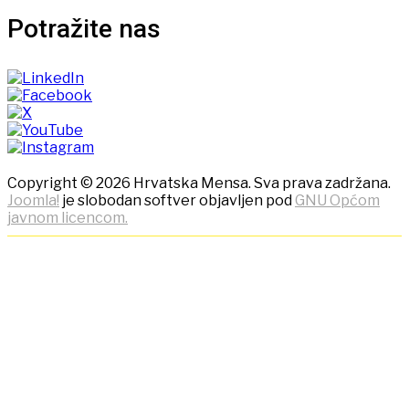
Potražite nas
Copyright © 2026 Hrvatska Mensa. Sva prava zadržana.
Joomla!
je slobodan softver objavljen pod
GNU Općom
javnom licencom.
NAPOMENA! Kako bi ostvarili
što bolje korisničko iskustvo,
ova stranica koristi kolačiće
(cookies)!