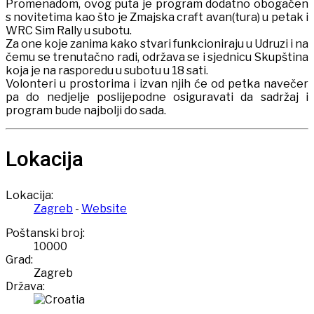
Promenadom, ovog puta je program dodatno obogaćen
s novitetima kao što je Zmajska craft avan(tura) u petak i
WRC Sim Rally u subotu.
Za one koje zanima kako stvari funkcioniraju u Udruzi i na
čemu se trenutačno radi, održava se i sjednicu Skupština
koja je na rasporedu u subotu u 18 sati.
Volonteri u prostorima i izvan njih će od petka navečer
pa do nedjelje poslijepodne osiguravati da sadržaj i
program bude najbolji do sada.
Lokacija
Lokacija:
Zagreb
-
Website
Poštanski broj:
10000
Grad:
Zagreb
Država: