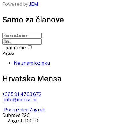
Powered by
JEM
Samo za članove
Upamti me
Prijava
Ne znam lozinku
Hrvatska Mensa
+385 91 4763 672
info@mensa.hr
Podružnica Zagreb
Dubrava 220
Zagreb 10000