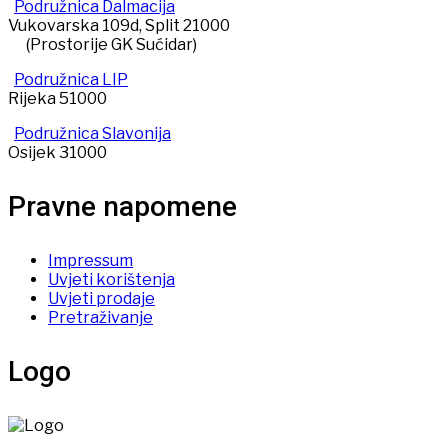
Podružnica Dalmacija
Vukovarska 109d, Split 21000
(Prostorije GK Sućidar)
Podružnica LIP
Rijeka 51000
Podružnica Slavonija
Osijek 31000
Pravne napomene
Impressum
Uvjeti korištenja
Uvjeti prodaje
Pretraživanje
Logo