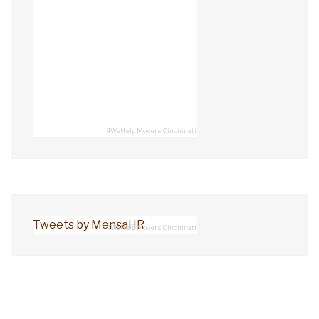
4WeHelp Movers Cincinnati
Tweets by MensaHR
4WeHelp Movers Cincinnati