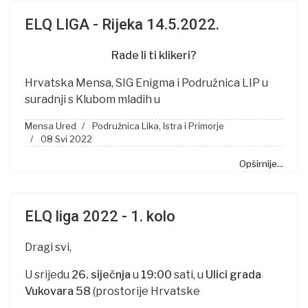
ELQ LIGA - Rijeka 14.5.2022.
Rade li ti klikeri?
Hrvatska Mensa, SIG Enigma i Podružnica LIP u
suradnji s Klubom mladih u
Mensa Ured
Podružnica Lika, Istra i Primorje
08 Svi 2022
Opširnije...
ELQ liga 2022 - 1. kolo
Dragi svi,
U srijedu
26. siječnja
u
19:00
sati, u
Ulici grada
Vukovara 58
(prostorije Hrvatske