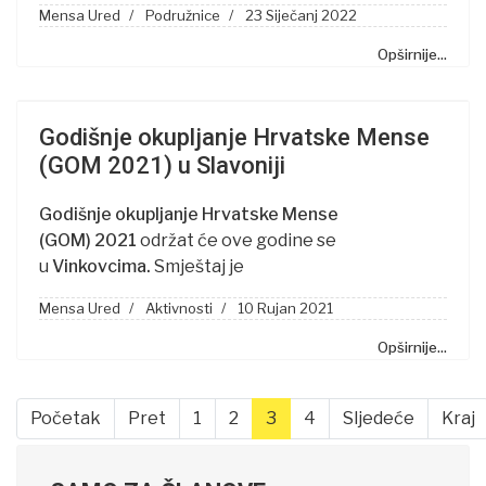
Mensa Ured
Podružnice
23 Siječanj 2022
Opširnije...
Godišnje okupljanje Hrvatske Mense
(GOM 2021) u Slavoniji
Godišnje okupljanje Hrvatske Mense
(
GOM
)
2021
održat će ove godine se
u
Vinkovcima.
Smještaj je
Mensa Ured
Aktivnosti
10 Rujan 2021
Opširnije...
Početak
Pret
1
2
3
4
Sljedeće
Kraj