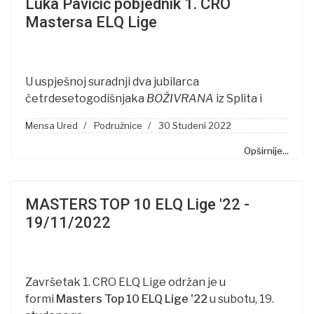
Luka Pavičić pobjednik 1. CRO
Mastersa ELQ Lige
U uspješnoj suradnji dva jubilarca
četrdesetogodišnjaka
BOŽIVRANA
iz Splita i
Mensa Ured
Podružnice
30 Studeni 2022
Opširnije...
MASTERS TOP 10 ELQ Lige '22 -
19/11/2022
Završetak 1. CRO ELQ Lige održan je u
formi
Masters Top 10 ELQ Lige '22
u subotu, 19.