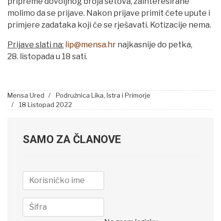
pripreme dovoljnog broja setova, zainteresirane
molimo da se prijave. Nakon prijave primit ćete upute i
primjere zadataka koji će se rješavati. Kotizacije nema.
Prijave slati na:
li
p@
mensa.hr
najkasnije do petka,
28. listopada u 18 sati.
Mensa Ured
Podružnica Lika, Istra i Primorje
18 Listopad 2022
SAMO ZA ČLANOVE