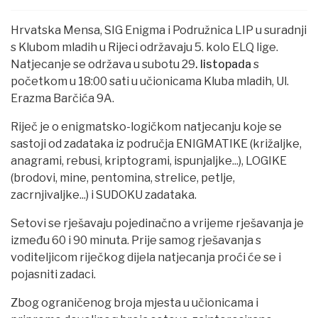
Hrvatska Mensa, SIG Enigma i Podružnica LIP u suradnji
s Klubom mladih u Rijeci održavaju 5. kolo ELQ lige.
Natjecanje se održava u subotu 29
. listopada
s
početkom u 18:00 sati u učionicama Kluba mladih, Ul.
Erazma Barčića 9A.
Riječ je o enigmatsko-logičkom natjecanju koje se
sastoji od zadataka iz područja ENIGMATIKE (križaljke,
anagrami, rebusi, kriptogrami, ispunjaljke...), LOGIKE
(brodovi, mine, pentomina, strelice, petlje,
zacrnjivaljke...) i SUDOKU zadataka.
Setovi se rješavaju pojedinačno a vrijeme rješavanja je
između 60 i 90 minuta. Prije samog rješavanja s
voditeljicom riječkog dijela natjecanja proći će se i
pojasniti zadaci.
Zbog ograničenog broja mjesta u učionicama i