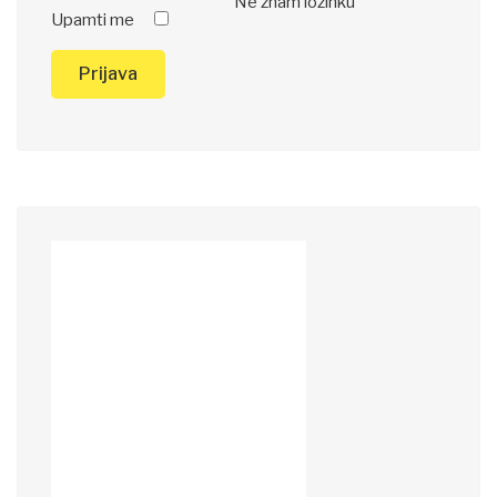
Ne znam lozinku
Upamti me
Prijava