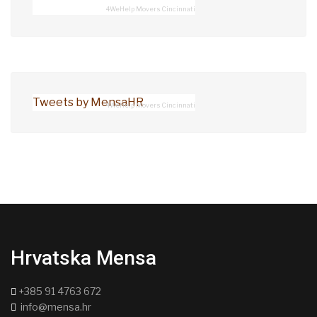
4WeHelp Movers Cincinnati
Tweets by MensaHR
4WeHelp Movers Cincinnati
Hrvatska Mensa
+385 91 4763 672
info@mensa.hr