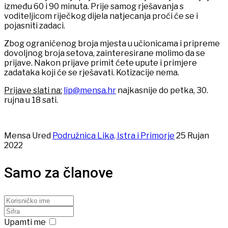
između 60 i 90 minuta. Prije samog rješavanja s
voditeljicom riječkog dijela natjecanja proći će se i
pojasniti zadaci.
Zbog ograničenog broja mjesta u učionicama i pripreme
dovoljnog broja setova, zainteresirane molimo da se
prijave. Nakon prijave primit ćete upute i primjere
zadataka koji će se rješavati. Kotizacije nema.
Prijave slati na:
li
p@
mensa.hr
najkasnije do petka, 30.
rujna u 18 sati.
Mensa Ured
Podružnica Lika, Istra i Primorje
25 Rujan
2022
Samo za članove
Upamti me