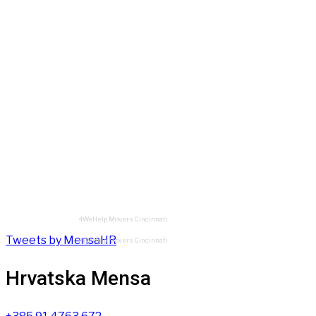
4WeHelp Movers Cincinnati
Tweets by MensaHR
4WeHelp Movers Cincinnati
Hrvatska Mensa