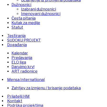
Učlanjenje & promjena podataka
Dužnosnici
Izabrani dužnosnici
Imenovani dužnosnici
Česta pitanja
Kutak za medije
Statut
Testiranja
SUDOKU PROJEKT
Događanja
Kalendar
Predavanja
ELQ liga
Darujmo krv!
ART radionice
Mensa International
Zahtjev za izmjenu / brisanje podataka
Prijatelji HM
Kontakt
Podrška projektima