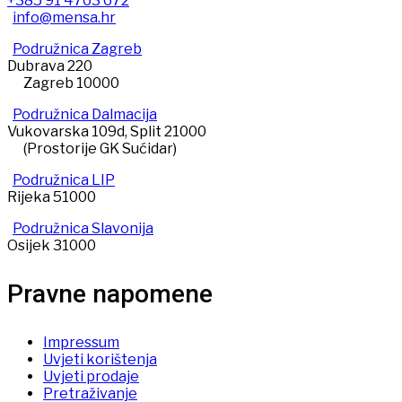
+385 91 4763 672
info@mensa.hr
Podružnica Zagreb
Dubrava 220
Zagreb 10000
Podružnica Dalmacija
Vukovarska 109d, Split 21000
(Prostorije GK Sućidar)
Podružnica LIP
Rijeka 51000
Podružnica Slavonija
Osijek 31000
Pravne napomene
Impressum
Uvjeti korištenja
Uvjeti prodaje
Pretraživanje