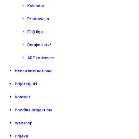
Kalendar
Predavanja
ELQ liga
Darujmo krv!
ART radionice
Mensa International
Prijatelji HM
Kontakt
Podrška projektima
Webshop
Prijava