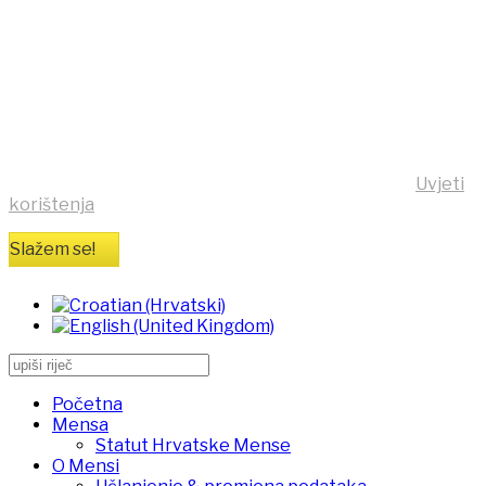
što bolje korisničko iskustvo,
ova stranica koristi kolačiće
(cookies)!
Klikom na tipku "Slažem se!" možete prihvatiti da se na
vaše računalo pohrane kolačići sa stranice
https:/mensa.hr . Opširnije informacije na stranici
Uvjeti
korištenja
Slažem se!
Početna
Mensa
Statut Hrvatske Mense
O Mensi