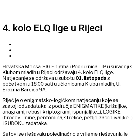
4. kolo ELQ lige u Rijeci
Hrvatska Mensa, SIG Enigma i Podružnica LIP u suradnji s
Klubom mladih u Rijeci održavaju 4. kolo ELQ lige.
Natjecanje se održava u subotu
01. listopada
s
početkom u 18:00 sati u učionicama Kluba mladih, Ul.
Erazma Barčića 9A.
Riječ je o enigmatsko-logičkom natjecanju koje se
sastoji od zadataka iz područja ENIGMATIKE (križaljke,
anagrami, rebusi, kriptogrami, ispunjaljke...), LOGIKE
(brodovi, mine, pentomina, strelice, petlje, zacrnjivaljke...)
i SUDOKU zadataka.
Setovi se rješavaju pojedinačno a vrijeme rješavanja je