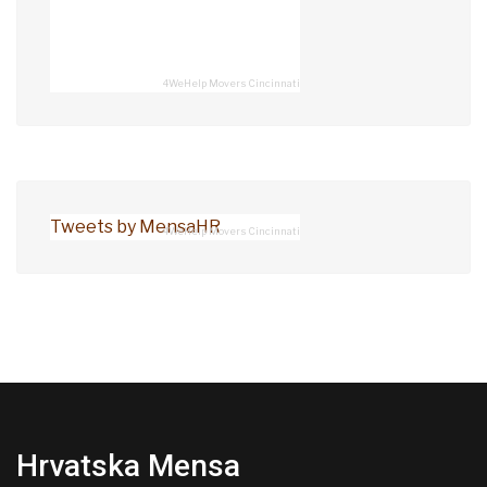
4WeHelp Movers Cincinnati
Tweets by MensaHR
4WeHelp Movers Cincinnati
Hrvatska Mensa