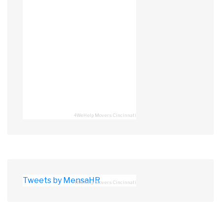
4WeHelp Movers Cincinnati
Tweets by MensaHR
4WeHelp Movers Cincinnati