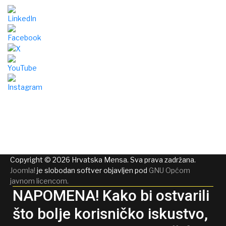
Copyright © 2026 Hrvatska Mensa. Sva prava zadržana.
Joomla!
je slobodan softver objavljen pod
GNU Općom
javnom licencom.
NAPOMENA! Kako bi ostvarili
što bolje korisničko iskustvo,