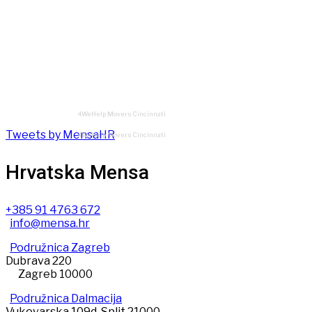
4WeHelp Movers Cincinnati
Tweets by MensaHR
4WeHelp Movers Cincinnati
Hrvatska Mensa
+385 91 4763 672
info@mensa.hr
Podružnica Zagreb
Dubrava 220
Zagreb 10000
Podružnica Dalmacija
Vukovarska 109d, Split 21000