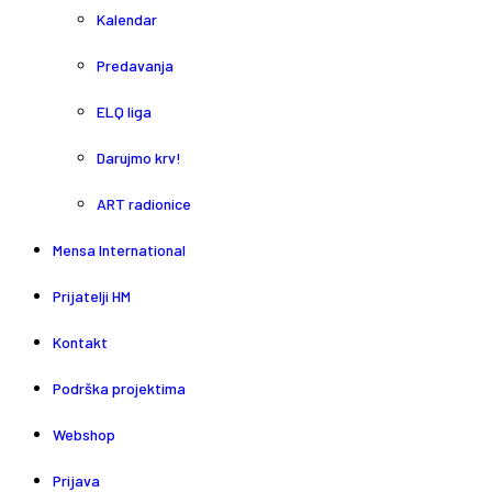
Kalendar
Predavanja
ELQ liga
Darujmo krv!
ART radionice
Mensa International
Prijatelji HM
Kontakt
Podrška projektima
Webshop
Prijava