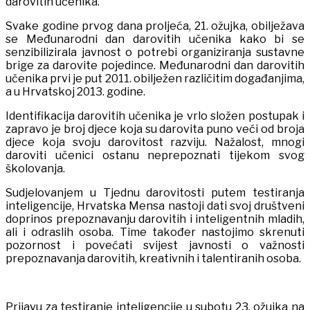
darovitih učenika.
Svake godine prvog dana proljeća, 21. ožujka, obilježava
se Međunarodni dan darovitih učenika kako bi se
senzibilizirala javnost o potrebi organiziranja sustavne
brige za darovite pojedince. Međunarodni dan darovitih
učenika prvi je put 2011. obilježen različitim događanjima,
a u Hrvatskoj 2013. godine.
Identifikacija darovitih učenika je vrlo složen postupak i
zapravo je broj djece koja su darovita puno veći od broja
djece koja svoju darovitost razviju. Nažalost, mnogi
daroviti učenici ostanu neprepoznati tijekom svog
školovanja.
Sudjelovanjem u Tjednu darovitosti putem testiranja
inteligencije, Hrvatska Mensa nastoji dati svoj društveni
doprinos prepoznavanju darovitih i inteligentnih mladih,
ali i odraslih osoba. Time također nastojimo skrenuti
pozornost i povećati svijest javnosti o važnosti
prepoznavanja darovitih, kreativnih i talentiranih osoba.
Prijavu za testiranje inteligencije u subotu 23. ožujka na