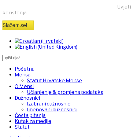
vaše računalo pohrane kolačići sa stranice
https:/mensa.hr . Opširnije informacije na stranici
Uvjeti
korištenja
Slažem se!
Početna
Mensa
Statut Hrvatske Mense
O Mensi
Učlanjenje & promjena podataka
Dužnosnici
Izabrani dužnosnici
Imenovani dužnosnici
Česta pitanja
Kutak za medije
Statut