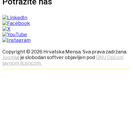
Potražite nas
Copyright © 2026 Hrvatska Mensa. Sva prava zadržana.
Joomla!
je slobodan softver objavljen pod
GNU Općom
javnom licencom.
NAPOMENA! Kako bi ostvarili
što bolje korisničko iskustvo,
ova stranica koristi kolačiće
(cookies)!
Klikom na tipku "Slažem se!" možete prihvatiti da se na