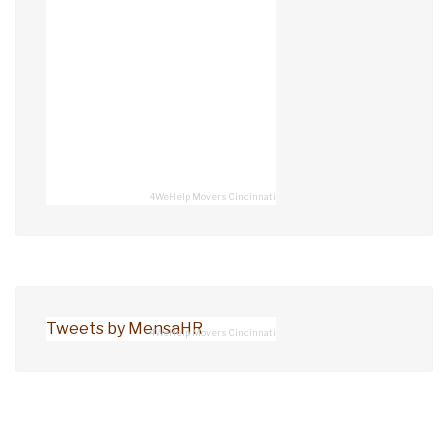
4WeHelp Movers Cincinnati
Tweets by MensaHR
4WeHelp Movers Cincinnati