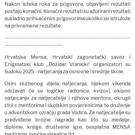
Nakon isteka roka za prigovore, objavljeni rezultati
postaju konačni. Konačni rezultati su ažurirani rezultati
sukladno prihvaćenim prigovorima ukoliko se isti ulože
na privremene rezultate.
---------------------------------------------------------------------
--------------------------------
Hrvatska Mensa, Hrvatski zagonetački savez i
Enigmatski klub „Božidar Vranicki“ organizatori su
Sudoku 2025 - natjecanja za osnovne i srednje škole.
Osim službenog dijela natjecanja, tijekom vikenda
održavat će se logičke radionice, kvizovi, ekipno
natjecanje za natjecatelje i njihove mentore, okrugli
stol s mentorima i školskim povjerenicima te druženje
u adventskom ozračju grada Vodica. Za natjecatelje su
predviđene brojne nagrade kao što su medalje,
diplome, knjige, društvene igre, besplatna MENSA
testiranja, logičke slagalice itd.