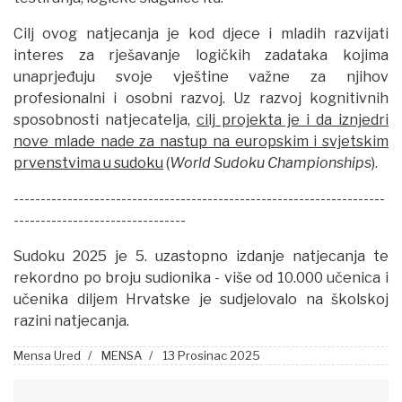
Cilj ovog natjecanja je kod djece i mladih razvijati
interes za rješavanje logičkih zadataka kojima
unaprjeđuju svoje vještine važne za njihov
profesionalni i osobni razvoj. Uz razvoj kognitivnih
sposobnosti natjecatelja,
cilj projekta je i da iznjedri
nove mlade nade za nastup na europskim i svjetskim
prvenstvima u sudoku
(
World Sudoku Championships
).
---------------------------------------------------------------------
--------------------------------
Sudoku 2025 je 5. uzastopno izdanje natjecanja te
rekordno po broju sudionika - više od 10.000 učenica i
učenika diljem Hrvatske je sudjelovalo na školskoj
razini natjecanja.
Mensa Ured
MENSA
13 Prosinac 2025