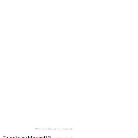
4WeHelp Movers Cincinnati