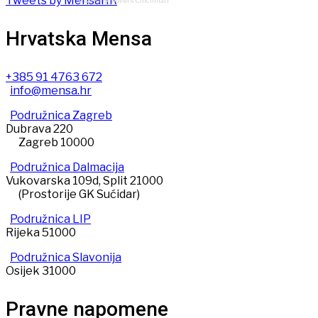
Tweets by MensaHR
4WeHelp Movers Cincinnati
Hrvatska Mensa
+385 91 4763 672
info@mensa.hr
Podružnica Zagreb
Dubrava 220
Zagreb 10000
Podružnica Dalmacija
Vukovarska 109d, Split 21000
(Prostorije GK Sućidar)
Podružnica LIP
Rijeka 51000
Podružnica Slavonija
Osijek 31000
Pravne napomene