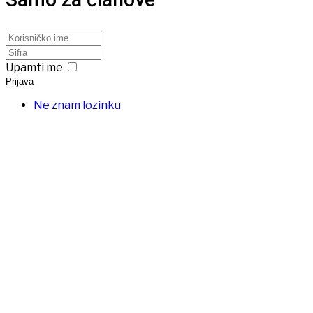
Upamti me
Prijava
Ne znam lozinku