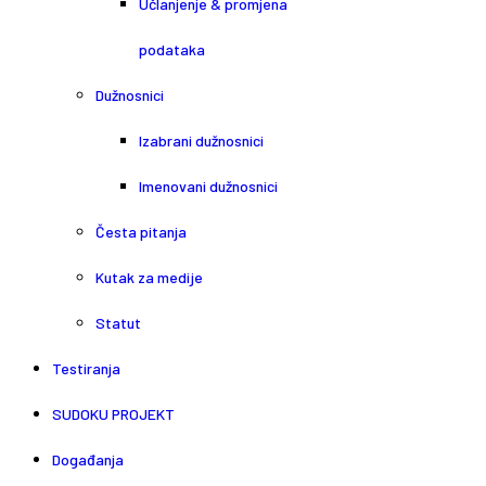
Učlanjenje & promjena
podataka
Dužnosnici
Izabrani dužnosnici
Imenovani dužnosnici
Česta pitanja
Kutak za medije
Statut
Testiranja
SUDOKU PROJEKT
Događanja