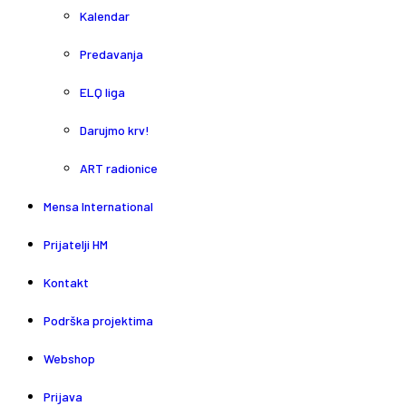
Kalendar
Predavanja
ELQ liga
Darujmo krv!
ART radionice
Mensa International
Prijatelji HM
Kontakt
Podrška projektima
Webshop
Prijava