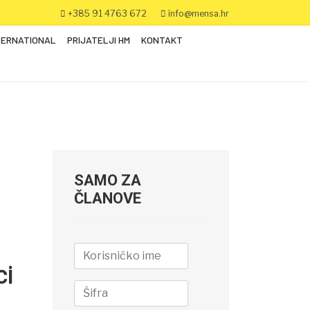
+385 91 4763 672
info@mensa.hr
TERNATIONAL
PRIJATELJI HM
KONTAKT
SAMO ZA
ČLANOVE
ci