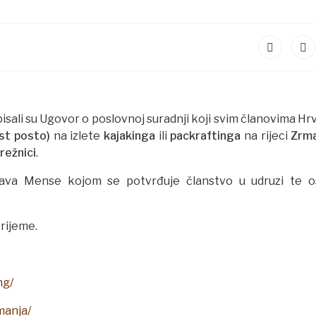
isali su Ugovor o poslovnoj suradnji koji svim članovima Hr
st posto)
na izlete
kajakinga
ili
packraftinga
na rijeci
Zrma
režnici
.
sprava Mense kojom se potvrđuje članstvo u udruzi te 
rijeme.
ng/
manja/