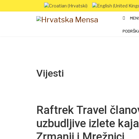
MEN
PODRŠK
Vijesti
Raftrek Travel čla
uzbudljive izlete kaja
Zrmanji i Mrežnici