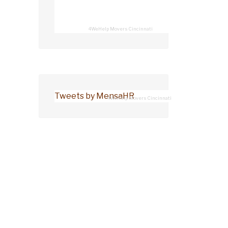
4WeHelp Movers Cincinnati
Tweets by MensaHR
4WeHelp Movers Cincinnati