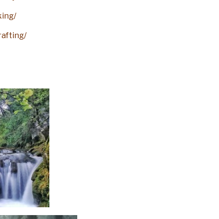
king/
afting/