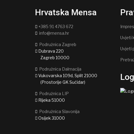
Hrvatska Mensa
Pra
+385 91 4763 672
Impre
info@mensa.hr
Uvjeti 
Podružnica Zagreb
Uvjeti 
Dubrava 220
Zagreb 10000
Pretra
Podružnica Dalmacija
Lo
Vukovarska 109d, Split 21000
(Prostorije GK Sućidar)
Podružnica LIP
Rijeka 51000
Podružnica Slavonija
Osijek 31000