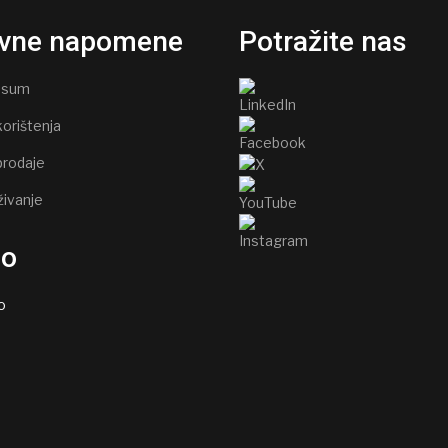
vne napomene
Potražite nas
ssum
korištenja
prodaje
živanje
go