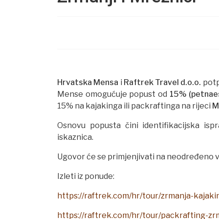
Hrvatska Mensa
i
Raftrek Travel d.o.o.
potp
Mense omogućuje popust od
15% (petnae
15% na kajakinga ili packraftinga na rijeci
M
Osnovu popusta čini identifikacijska i
iskaznica.
Ugovor će se primjenjivati na neodređeno v
Izleti iz ponude:
https://raftrek.com/hr/tour/zrmanja-kajaki
https://raftrek.com/hr/tour/packrafting-zr