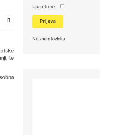
Upamti me
Prijava
Ne znam lozinku
vatske
nji
, te
osobna