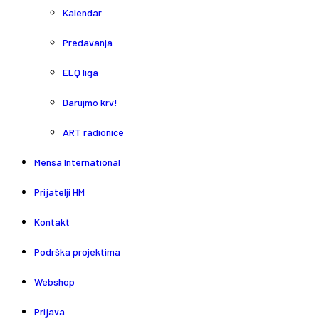
Kalendar
Predavanja
ELQ liga
Darujmo krv!
ART radionice
Mensa International
Prijatelji HM
Kontakt
Podrška projektima
Webshop
Prijava