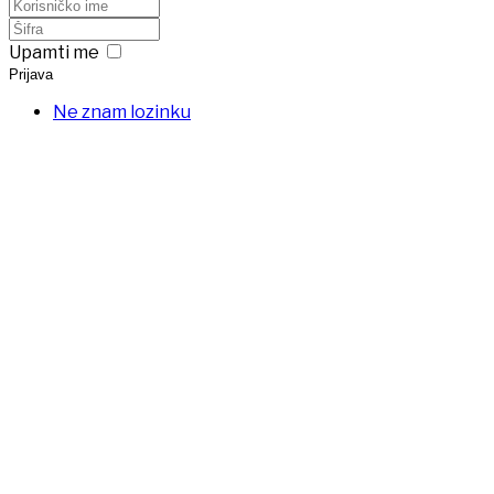
Upamti me
Prijava
Ne znam lozinku