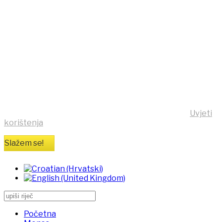
NAPOMENA! Kako bi ostvarili
što bolje korisničko iskustvo,
ova stranica koristi kolačiće
(cookies)!
Klikom na tipku "Slažem se!" možete prihvatiti da se na
vaše računalo pohrane kolačići sa stranice
https:/mensa.hr . Opširnije informacije na stranici
Uvjeti
korištenja
Slažem se!
Početna