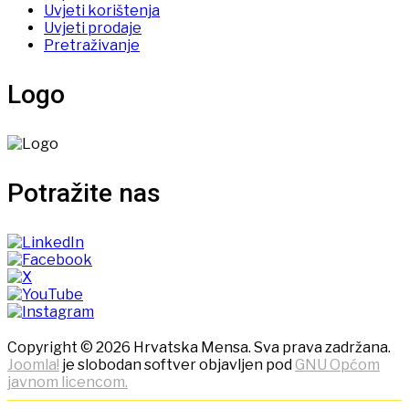
Uvjeti korištenja
Uvjeti prodaje
Pretraživanje
Logo
Potražite nas
Copyright © 2026 Hrvatska Mensa. Sva prava zadržana.
Joomla!
je slobodan softver objavljen pod
GNU Općom
javnom licencom.