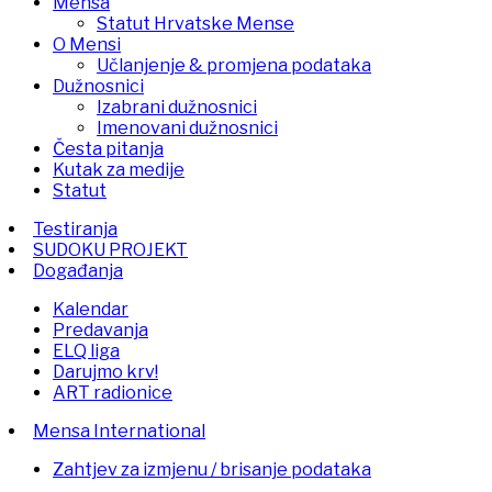
Mensa
Statut Hrvatske Mense
O Mensi
Učlanjenje & promjena podataka
Dužnosnici
Izabrani dužnosnici
Imenovani dužnosnici
Česta pitanja
Kutak za medije
Statut
Testiranja
SUDOKU PROJEKT
Događanja
Kalendar
Predavanja
ELQ liga
Darujmo krv!
ART radionice
Mensa International
Zahtjev za izmjenu / brisanje podataka