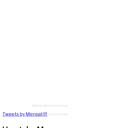
4WeHelp Movers Cincinnati
Tweets by MensaHR
4WeHelp Movers Cincinnati