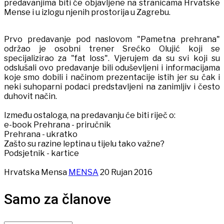
predavanjima biti će objavljene na stranicama Hrvatske
Mense i u izlogu njenih prostorija u Zagrebu.
Prvo predavanje pod naslovom "Pametna prehrana"
održao je osobni trener Srećko Olujić koji se
specijalizirao za "fat loss". Vjerujem da su svi koji su
odslušali ovo predavanje bili oduševljeni i informacijama
koje smo dobili i načinom prezentacije istih jer su čak i
neki suhoparni podaci predstavljeni na zanimljiv i često
duhovit način.
Između ostaloga, na predavanju će biti riječ o:
e-book Prehrana - priručnik
Prehrana - ukratko
Zašto su razine leptina u tijelu tako važne?
Podsjetnik - kartice
Hrvatska Mensa
MENSA
20 Rujan 2016
Samo za članove