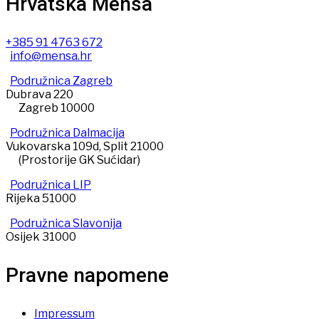
Hrvatska Mensa
+385 91 4763 672
info@mensa.hr
Podružnica Zagreb
Dubrava 220
Zagreb 10000
Podružnica Dalmacija
Vukovarska 109d, Split 21000
(Prostorije GK Sućidar)
Podružnica LIP
Rijeka 51000
Podružnica Slavonija
Osijek 31000
Pravne napomene
Impressum