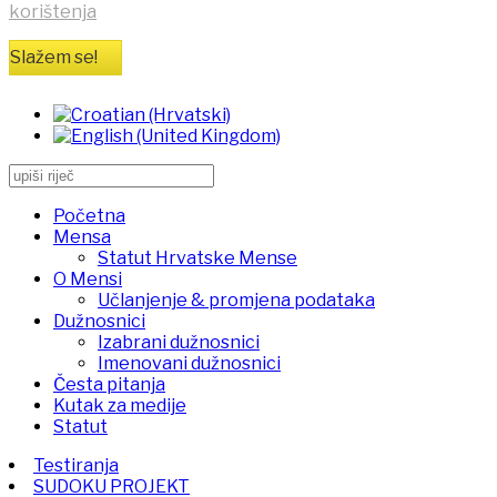
korištenja
Slažem se!
Početna
Mensa
Statut Hrvatske Mense
O Mensi
Učlanjenje & promjena podataka
Dužnosnici
Izabrani dužnosnici
Imenovani dužnosnici
Česta pitanja
Kutak za medije
Statut
Testiranja
SUDOKU PROJEKT