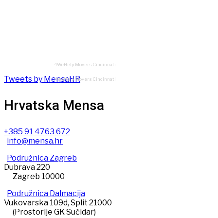
4WeHelp Movers Cincinnati
Tweets by MensaHR
4WeHelp Movers Cincinnati
Hrvatska Mensa
+385 91 4763 672
info@mensa.hr
Podružnica Zagreb
Dubrava 220
Zagreb 10000
Podružnica Dalmacija
Vukovarska 109d, Split 21000
(Prostorije GK Sućidar)