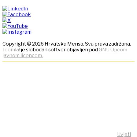
Copyright © 2026 Hrvatska Mensa. Sva prava zadržana.
Joomla!
je slobodan softver objavljen pod
GNU Općom
javnom licencom.
NAPOMENA! Kako bi ostvarili
što bolje korisničko iskustvo,
ova stranica koristi kolačiće
(cookies)!
Klikom na tipku "Slažem se!" možete prihvatiti da se na
vaše računalo pohrane kolačići sa stranice
https:/mensa.hr . Opširnije informacije na stranici
Uvjeti