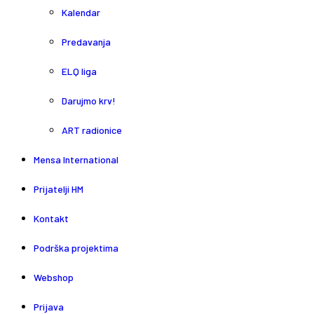
Kalendar
Predavanja
ELQ liga
Darujmo krv!
ART radionice
Mensa International
Prijatelji HM
Kontakt
Podrška projektima
Webshop
Prijava