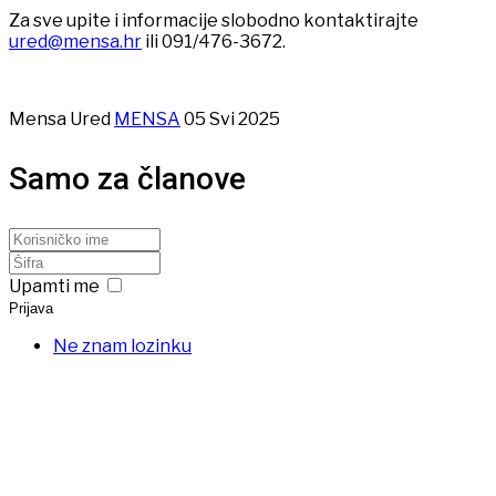
Za sve upite i informacije slobodno kontaktirajte
ured@mensa.hr
ili 091/476-3672.
Mensa Ured
MENSA
05 Svi 2025
Samo za članove
Upamti me
Prijava
Ne znam lozinku