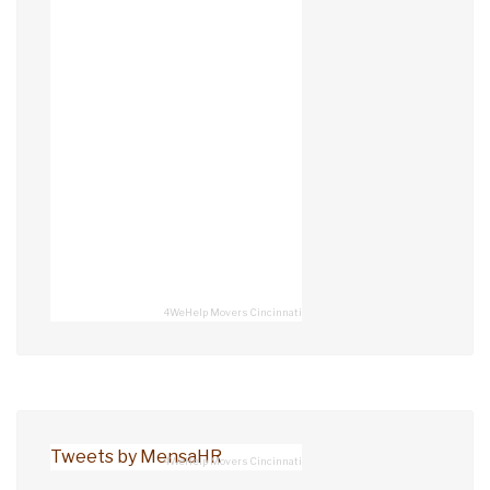
4WeHelp Movers Cincinnati
Tweets by MensaHR
4WeHelp Movers Cincinnati