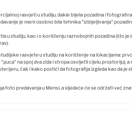
ijalnoj rasvjeti u studiju, dakle bijela pozadina i fotografir
davanje je meni osobno bila tehnika "izbijeljivanja" pozadi
la u studiju, kao i o korištenju raznobojnih pozadina (što je 
av).
tudijske rasvjete u studiju na korištenje na lokacijama: prv
ji "puca" na spoj dva zida i stropa osvijetli cijelu prostoriju), a
sterijeru, čak i kako postići da fotografija izgleda kao da je s
ja foto predavanja u Mensi, a sljedeće će se održati već zna