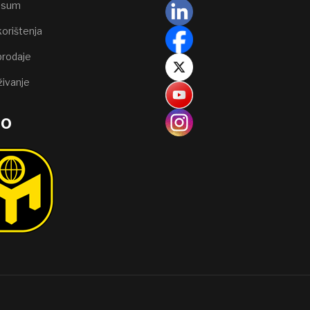
ssum
korištenja
prodaje
živanje
go