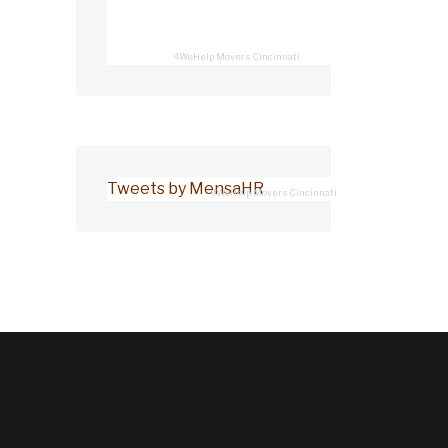
4WeHelp Movers Cincinnati
Tweets by MensaHR
4WeHelp Movers Cincinnati