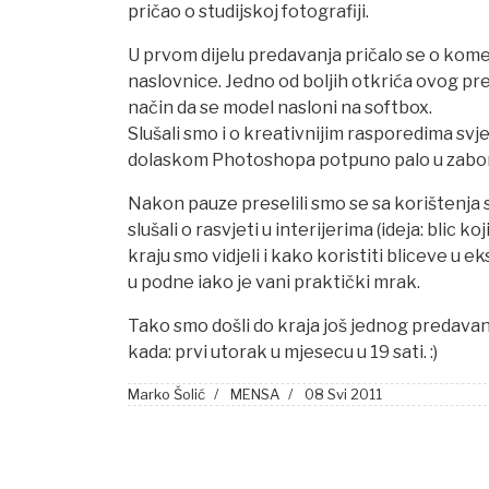
pričao o studijskoj fotografiji.
U prvom dijelu predavanja pričalo se o komerc
naslovnice. Jedno od boljih otkrića ovog pre
način da se model nasloni na softbox.
Slušali smo i o kreativnijim rasporedima svjet
dolaskom Photoshopa potpuno palo u zabor
Nakon pauze preselili smo se sa korištenja s
slušali o rasvjeti u interijerima (ideja: blic ko
kraju smo vidjeli i kako koristiti bliceve u ek
u podne iako je vani praktički mrak.
Tako smo došli do kraja još jednog predavan
kada: prvi utorak u mjesecu u 19 sati. :)
Marko Šolić
MENSA
08 Svi 2011