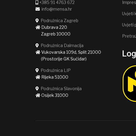
+385 91 4763 672
Impre
info@mensa.hr
Uvjeti 
Podružnica Zagreb
Uvjeti 
Dubrava 220
Zagreb 10000
Pretra
Podružnica Dalmacija
Lo
Vukovarska 109d, Split 21000
(Prostorije GK Sućidar)
Podružnica LIP
Rijeka 51000
Podružnica Slavonija
Osijek 31000