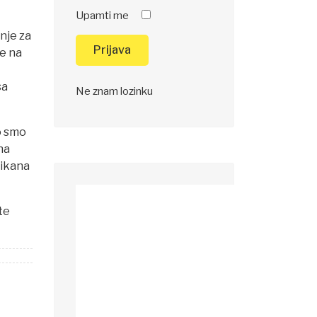
Upamti me
anje za
Prijava
ne na
sa
Ne znam lozinku
o smo
 na
likana
te