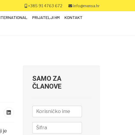
+385 91 4763 672
info@mensa.hr
NTERNATIONAL
PRIJATELJI HM
KONTAKT
SAMO ZA
ČLANOVE
i je