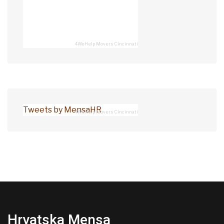
4WeHelp Movers Cincinnati
Tweets by MensaHR
4WeHelp Movers Cincinnati
Hrvatska Mensa