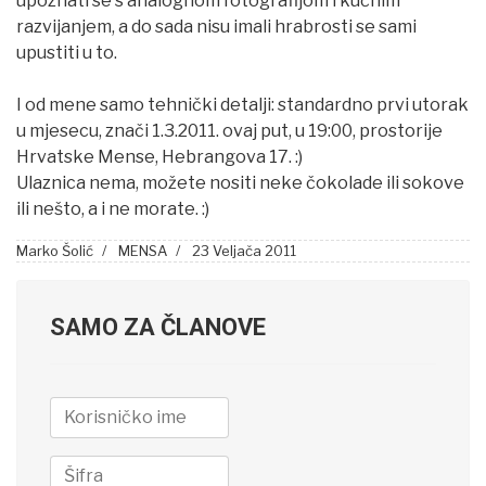
upoznati se s analognom fotografijom i kućnim
razvijanjem, a do sada nisu imali hrabrosti se sami
upustiti u to.
I od mene samo tehnički detalji: standardno prvi utorak
u mjesecu, znači 1.3.2011. ovaj put, u 19:00, prostorije
Hrvatske Mense, Hebrangova 17. :)
Ulaznica nema, možete nositi neke čokolade ili sokove
ili nešto, a i ne morate. :)
Marko Šolić
MENSA
23 Veljača 2011
SAMO ZA ČLANOVE