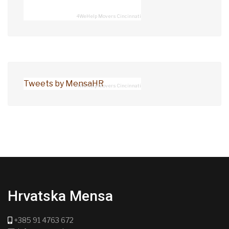
4WeHelp Movers Cincinnati
Tweets by MensaHR
4WeHelp Movers Cincinnati
Hrvatska Mensa
+385 91 4763 672