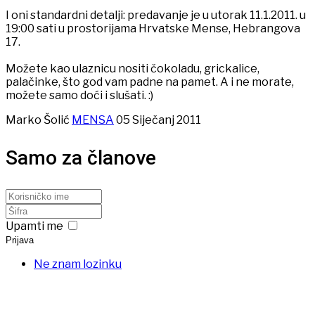
I oni standardni detalji: predavanje je u utorak 11.1.2011. u
19:00 sati u prostorijama Hrvatske Mense, Hebrangova
17.
Možete kao ulaznicu nositi čokoladu, grickalice,
palačinke, što god vam padne na pamet. A i ne morate,
možete samo doći i slušati. :)
Marko Šolić
MENSA
05 Siječanj 2011
Samo za članove
Upamti me
Prijava
Ne znam lozinku