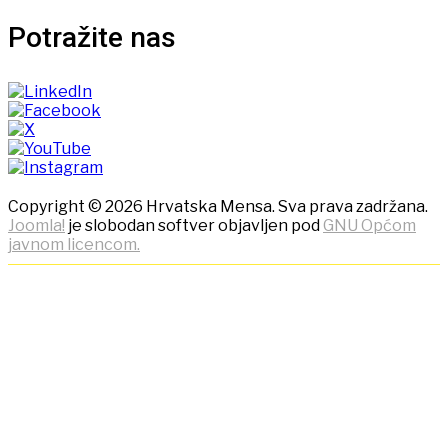
Potražite nas
Copyright © 2026 Hrvatska Mensa. Sva prava zadržana.
Joomla!
je slobodan softver objavljen pod
GNU Općom
javnom licencom.
NAPOMENA! Kako bi ostvarili
što bolje korisničko iskustvo,
ova stranica koristi kolačiće
(cookies)!