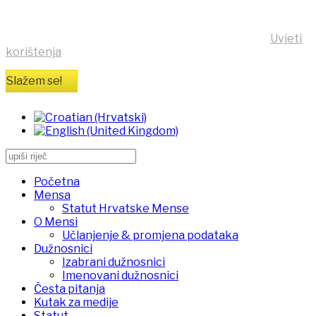
Klikom na tipku "Slažem se!" možete prihvatiti da se na
vaše računalo pohrane kolačići sa stranice
https:/mensa.hr . Opširnije informacije na stranici
Uvjeti
korištenja
Slažem se!
Početna
Mensa
Statut Hrvatske Mense
O Mensi
Učlanjenje & promjena podataka
Dužnosnici
Izabrani dužnosnici
Imenovani dužnosnici
Česta pitanja
Kutak za medije
Statut