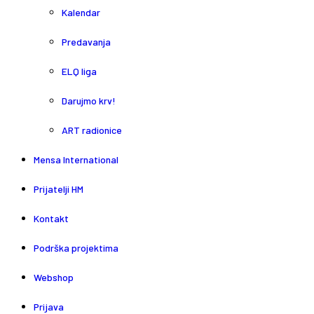
Kalendar
Predavanja
ELQ liga
Darujmo krv!
ART radionice
Mensa International
Prijatelji HM
Kontakt
Podrška projektima
Webshop
Prijava