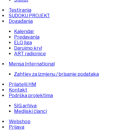
Testiranja
SUDOKU PROJEKT
Događanja
Kalendar
Predavanja
ELQ liga
Darujmo krv!
ART radionice
Mensa International
Zahtjev za izmjenu / brisanje podataka
Prijatelji HM
Kontakt
Podrška projektima
SIG arhiva
Medijski članci
Webshop
Prijava