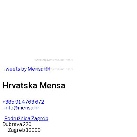
4WeHelp Movers Cincinnati
Tweets by MensaHR
4WeHelp Movers Cincinnati
Hrvatska Mensa
+385 91 4763 672
info@mensa.hr
Podružnica Zagreb
Dubrava 220
Zagreb 10000