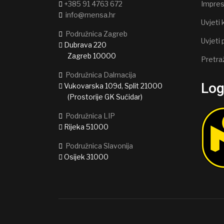
+385 91 4763 672
Impre
info@mensa.hr
Uvjeti 
Podružnica Zagreb
Uvjeti 
Dubrava 220
Zagreb 10000
Pretra
Podružnica Dalmacija
Lo
Vukovarska 109d, Split 21000
(Prostorije GK Sućidar)
Podružnica LIP
Rijeka 51000
Podružnica Slavonija
Osijek 31000