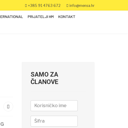
+385 91 4763 672
info@mensa.hr
TERNATIONAL
PRIJATELJI HM
KONTAKT
SAMO ZA
ČLANOVE
IG