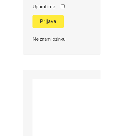
Upamti me
Prijava
Ne znam lozinku