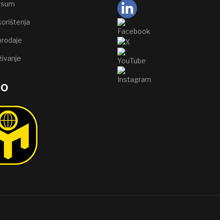
ssum
korištenja
prodaje
živanje
go