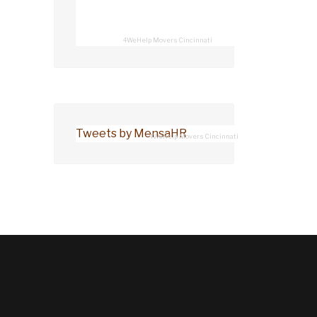
4WeHelp Movers Cincinnati
Tweets by MensaHR
4WeHelp Movers Cincinnati