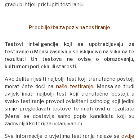
gradu bi htjeli pristupiti testiranju.
Predbilježba za poziv na testiranje
Testovi inteligencije koji se upotrebljavaju za
testiranje u Mensi zasnivaju se isključivo na slikama te
rezultati tih testova ne ovise o obrazovanju,
kulturnom porijeklu ili starosti.
Ako želite riješiti najbolji test koji trenutačno postoji,
morat ćete doći na
naše testiranje
. Mensa se trudi
uvijek imati najbolji test koji trenutačno postoji, a
svako testiranje provodi ovlašteni psiholog koji jedini
smije pregledavati testove te imati uvid u rezultate
(Mensi se dostavlja samo popis kandidata koji su
zadovoljili kriterij za učlanjivanje).
Sve informacije o uvjetima testiranja nalaze se
ovdje