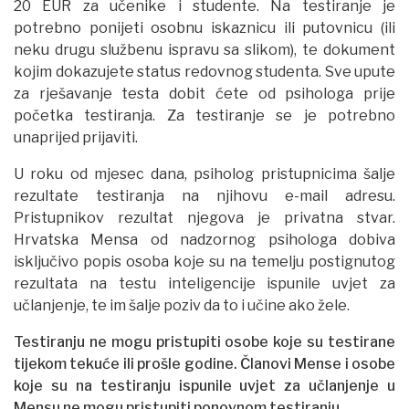
20 EUR za učenike i studente. Na testiranje je
potrebno ponijeti osobnu iskaznicu ili putovnicu (ili
neku drugu službenu ispravu sa slikom), te dokument
kojim dokazujete status redovnog studenta. Sve upute
za rješavanje testa dobit ćete od psihologa prije
početka testiranja. Za testiranje se je potrebno
unaprijed prijaviti.
U roku od mjesec dana, psiholog pristupnicima šalje
rezultate testiranja na njihovu e-mail adresu.
Pristupnikov rezultat njegova je privatna stvar.
Hrvatska Mensa od nadzornog psihologa dobiva
isključivo popis osoba koje su na temelju postignutog
rezultata na testu inteligencije ispunile uvjet za
učlanjenje, te im šalje poziv da to i učine ako žele.
Testiranju ne mogu pristupiti osobe koje su testirane
tijekom tekuće ili prošle godine. Članovi Mense i osobe
koje su na testiranju ispunile uvjet za učlanjenje u
Mensu ne mogu pristupiti ponovnom testiranju.