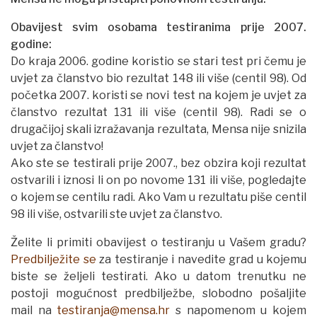
Obavijest svim osobama testiranima prije 2007.
godine:
Do kraja 2006. godine koristio se stari test pri čemu je
uvjet za članstvo bio rezultat 148 ili više (centil 98). Od
početka 2007. koristi se novi test na kojem je uvjet za
članstvo rezultat 131 ili više (centil 98). Radi se o
drugačijoj skali izražavanja rezultata, Mensa nije snizila
uvjet za članstvo!
Ako ste se testirali prije 2007., bez obzira koji rezultat
ostvarili i iznosi li on po novome 131 ili više, pogledajte
o kojem se centilu radi. Ako Vam u rezultatu piše centil
98 ili više, ostvarili ste uvjet za članstvo.
Želite li primiti obavijest o testiranju u Vašem gradu?
Predbilježite se
za testiranje i navedite grad u kojemu
biste se željeli testirati. Ako u datom trenutku ne
postoji mogućnost predbilježbe, slobodno pošaljite
mail na
testiranja@mensa.hr
s napomenom u kojem