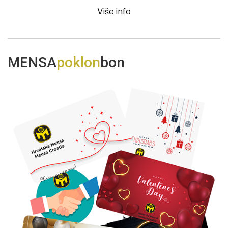
Više info
MENSA
poklon
bon