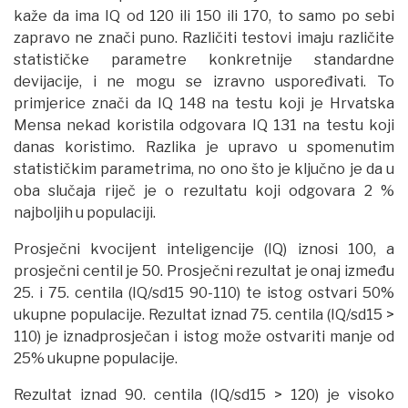
kaže da ima IQ od 120 ili 150 ili 170, to samo po sebi
zapravo ne znači puno. Različiti testovi imaju različite
statističke parametre konkretnije standardne
devijacije, i ne mogu se izravno uspoređivati. To
primjerice znači da IQ 148 na testu koji je Hrvatska
Mensa nekad koristila odgovara IQ 131 na testu koji
danas koristimo. Razlika je upravo u spomenutim
statističkim parametrima, no ono što je ključno je da u
oba slučaja riječ je o rezultatu koji odgovara 2 %
najboljih u populaciji.
Prosječni kvocijent inteligencije (IQ) iznosi 100, a
prosječni centil je 50. Prosječni rezultat je onaj između
25. i 75. centila (IQ/sd15 90-110) te istog ostvari 50%
ukupne populacije. Rezultat iznad 75. centila (IQ/sd15 >
110) je iznadprosječan i istog može ostvariti manje od
25% ukupne populacije.
Rezultat iznad 90. centila (IQ/sd15 > 120) je visoko