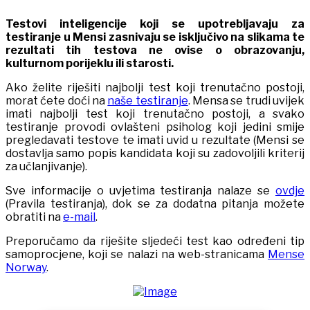
Testovi inteligencije koji se upotrebljavaju za
testiranje u Mensi zasnivaju se isključivo na slikama te
rezultati tih testova ne ovise o obrazovanju,
kulturnom porijeklu ili starosti.
Ako želite riješiti najbolji test koji trenutačno postoji,
morat ćete doći na
naše testiranje
. Mensa se trudi uvijek
imati najbolji test koji trenutačno postoji, a svako
testiranje provodi ovlašteni psiholog koji jedini smije
pregledavati testove te imati uvid u rezultate (Mensi se
dostavlja samo popis kandidata koji su zadovoljili kriterij
za učlanjivanje).
Sve informacije o uvjetima testiranja nalaze se
ovdje
(Pravila testiranja), dok se za dodatna pitanja možete
obratiti na
e-mail
.
Preporučamo da riješite sljedeći test kao određeni tip
samoprocjene, koji se nalazi na web-stranicama
Mense
Norway
.