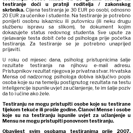
testiranje doći u pratnji roditelja
/
zakonskog
skrbnika.
Cijena testiranja je 30 EUR po osobi, odnosno
20 EUR za učenike i studente. Na testiranje je potrebno
ponijeti osobnu iskaznicu ili putovnicu (ili neku drugu
službenu ispravu sa slikom), te dokument kojim
dokazujete status redovnog studenta. Sve upute za
rješavanje testa dobit ćete od psihologa prije početka
testiranja. Za testiranje se je potrebno unaprijed
prijaviti.
U roku od mjesec dana, psiholog pristupnicima šalje
rezultate testiranja na njihovu e-mail adresu.
Pristupnikov rezultat njegova je privatna stvar. Hrvatska
Mensa od nadzornog psihologa dobiva isključivo popis
osoba koje su na temelju postignutog rezultata na testu
inteligencije ispunile uvjet za učlanjenje, te im šalje poziv
da to i učine ako žele.
Testiranju ne mogu pristupiti osobe koje su testirane
tijekom tekuće ili prošle godine. Članovi Mense i osobe
koje su na testiranju ispunile uvjet za učlanjenje u
Mensu ne mogu pristupiti ponovnom testiranju.
Obavijest svim osobama testiranima prije 2007.