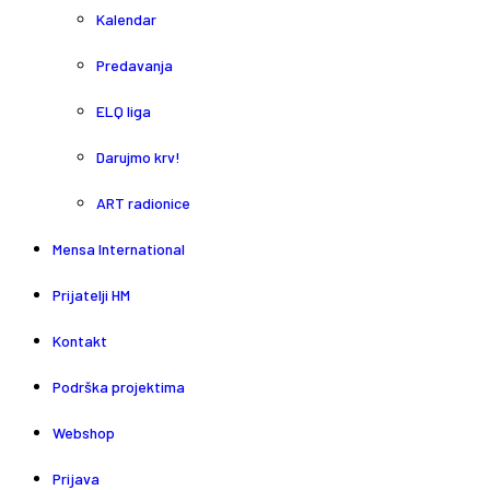
Kalendar
Predavanja
ELQ liga
Darujmo krv!
ART radionice
Mensa International
Prijatelji HM
Kontakt
Podrška projektima
Webshop
Prijava