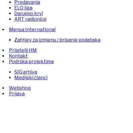
Predavanja
ELQ liga
Darujmo krv!
ART radionice
Mensa International
Zahtjev za izmjenu / brisanje podataka
Prijatelji HM
Kontakt
Podrška projektima
SIG arhiva
Medijski članci
Webshop
Prijava