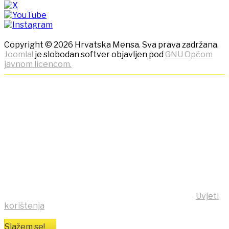
Copyright © 2026 Hrvatska Mensa. Sva prava zadržana.
Joomla!
je slobodan softver objavljen pod
GNU Općom
javnom licencom.
NAPOMENA! Kako bi ostvarili
što bolje korisničko iskustvo,
ova stranica koristi kolačiće
(cookies)!
Klikom na tipku "Slažem se!" možete prihvatiti da se na
vaše računalo pohrane kolačići sa stranice
https:/mensa.hr . Opširnije informacije na stranici
Uvjeti
korištenja
Slažem se!