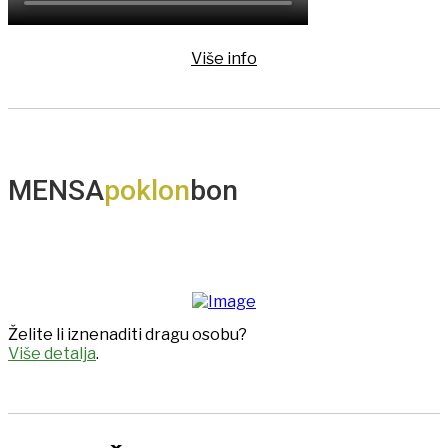
Više info
MENSA
poklon
bon
Želite li iznenaditi dragu osobu?
Više detalja
.