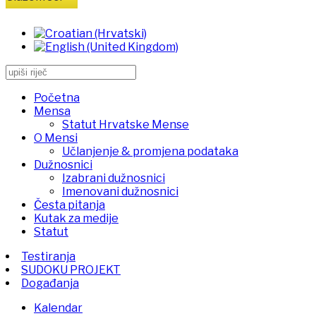
Početna
Mensa
Statut Hrvatske Mense
O Mensi
Učlanjenje & promjena podataka
Dužnosnici
Izabrani dužnosnici
Imenovani dužnosnici
Česta pitanja
Kutak za medije
Statut
Testiranja
SUDOKU PROJEKT
Događanja
Kalendar