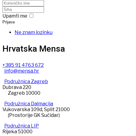
Upamti me
Prijava
Ne znam lozinku
Hrvatska Mensa
+385 91 4763 672
info@mensa.hr
Podružnica Zagreb
Dubrava 220
Zagreb 10000
Podružnica Dalmacija
Vukovarska 109d, Split 21000
(Prostorije GK Sućidar)
Podružnica LIP
Rijeka 51000