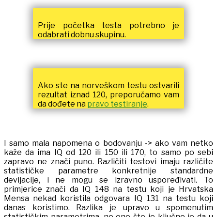
Prije početka testa potrebno je
odabrati dobnu skupinu.
Ako ste na norveškom testu ostvarili
rezultat iznad 120, preporučamo vam
da dođete na
pravo testiranje
.
I samo mala napomena o bodovanju -> ako vam netko
kaže da ima IQ od 120 ili 150 ili 170, to samo po sebi
zapravo ne znači puno. Različiti testovi imaju različite
statističke parametre konkretnije standardne
devijacije, i ne mogu se izravno uspoređivati. To
primjerice znači da IQ 148 na testu koji je Hrvatska
Mensa nekad koristila odgovara IQ 131 na testu koji
danas koristimo. Razlika je upravo u spomenutim
statističkim parametrima, no ono što je ključno je da u