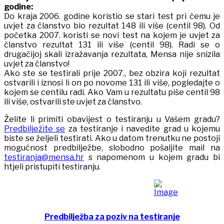
godine:
Do kraja 2006. godine koristio se stari test pri čemu je
uvjet za članstvo bio rezultat 148 ili više (centil 98). Od
početka 2007. koristi se novi test na kojem je uvjet za
članstvo rezultat 131 ili više (centil 98). Radi se o
drugačijoj skali izražavanja rezultata, Mensa nije snizila
uvjet za članstvo!
Ako ste se testirali prije 2007., bez obzira koji rezultat
ostvarili i iznosi li on po novome 131 ili više, pogledajte o
kojem se centilu radi. Ako Vam u rezultatu piše centil 98
ili više, ostvarili ste uvjet za članstvo.
Želite li primiti obavijest o testiranju u Vašem gradu?
Predbilježite se
za testiranje i navedite grad u kojemu
biste se željeli testirati. Ako u datom trenutku ne postoji
mogućnost predbilježbe, slobodno pošaljite mail na
testiranja@mensa.hr
s napomenom u kojem gradu bi
htjeli pristupiti testiranju.
Predbilježba za poziv na testiranje