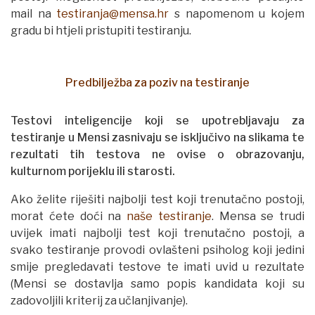
mail na
testiranja@mensa.hr
s napomenom u kojem
gradu bi htjeli pristupiti testiranju.
Predbilježba za poziv na testiranje
Testovi inteligencije koji se upotrebljavaju za
testiranje u Mensi zasnivaju se isključivo na slikama te
rezultati tih testova ne ovise o obrazovanju,
kulturnom porijeklu ili starosti.
Ako želite riješiti najbolji test koji trenutačno postoji,
morat ćete doći na
naše testiranje
. Mensa se trudi
uvijek imati najbolji test koji trenutačno postoji, a
svako testiranje provodi ovlašteni psiholog koji jedini
smije pregledavati testove te imati uvid u rezultate
(Mensi se dostavlja samo popis kandidata koji su
zadovoljili kriterij za učlanjivanje).