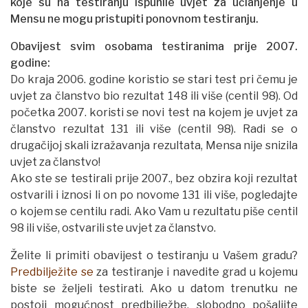
koje su na testiranju ispunile uvjet za učlanjenje u
Mensu ne mogu pristupiti ponovnom testiranju.
Obavijest svim osobama testiranima prije 2007.
godine:
Do kraja 2006. godine koristio se stari test pri čemu je
uvjet za članstvo bio rezultat 148 ili više (centil 98). Od
početka 2007. koristi se novi test na kojem je uvjet za
članstvo rezultat 131 ili više (centil 98). Radi se o
drugačijoj skali izražavanja rezultata, Mensa nije snizila
uvjet za članstvo!
Ako ste se testirali prije 2007., bez obzira koji rezultat
ostvarili i iznosi li on po novome 131 ili više, pogledajte
o kojem se centilu radi. Ako Vam u rezultatu piše centil
98 ili više, ostvarili ste uvjet za članstvo.
Želite li primiti obavijest o testiranju u Vašem gradu?
Predbilježite se
za testiranje i navedite grad u kojemu
biste se željeli testirati. Ako u datom trenutku ne
postoji mogućnost predbilježbe, slobodno pošaljite