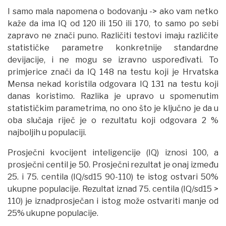
I samo mala napomena o bodovanju -> ako vam netko
kaže da ima IQ od 120 ili 150 ili 170, to samo po sebi
zapravo ne znači puno. Različiti testovi imaju različite
statističke parametre konkretnije standardne
devijacije, i ne mogu se izravno uspoređivati. To
primjerice znači da IQ 148 na testu koji je Hrvatska
Mensa nekad koristila odgovara IQ 131 na testu koji
danas koristimo. Razlika je upravo u spomenutim
statističkim parametrima, no ono što je ključno je da u
oba slučaja riječ je o rezultatu koji odgovara 2 %
najboljih u populaciji.
Prosječni kvocijent inteligencije (IQ) iznosi 100, a
prosječni centil je 50. Prosječni rezultat je onaj između
25. i 75. centila (IQ/sd15 90-110) te istog ostvari 50%
ukupne populacije. Rezultat iznad 75. centila (IQ/sd15 >
110) je iznadprosječan i istog može ostvariti manje od
25% ukupne populacije.