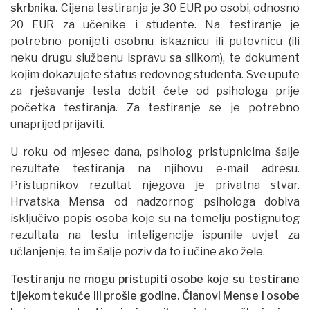
skrbnika.
Cijena testiranja je 30 EUR po osobi, odnosno
20 EUR za učenike i studente. Na testiranje je
potrebno ponijeti osobnu iskaznicu ili putovnicu (ili
neku drugu službenu ispravu sa slikom), te dokument
kojim dokazujete status redovnog studenta. Sve upute
za rješavanje testa dobit ćete od psihologa prije
početka testiranja. Za testiranje se je potrebno
unaprijed prijaviti.
U roku od mjesec dana, psiholog pristupnicima šalje
rezultate testiranja na njihovu e-mail adresu.
Pristupnikov rezultat njegova je privatna stvar.
Hrvatska Mensa od nadzornog psihologa dobiva
isključivo popis osoba koje su na temelju postignutog
rezultata na testu inteligencije ispunile uvjet za
učlanjenje, te im šalje poziv da to i učine ako žele.
Testiranju ne mogu pristupiti osobe koje su testirane
tijekom tekuće ili prošle godine. Članovi Mense i osobe