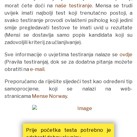
morat ćete doći na
naše testiranje
. Mensa se trudi
uvijek imati najbolji test koji trenutačno postoji, a
svako testiranje provodi ovlašteni psiholog koji jedini
smije pregledavati testove te imati uvid u rezultate
(Mensi se dostavlja samo popis kandidata koji su
zadovoljili kriterij za učlanjivanje).
Sve informacije o uvjetima testiranja nalaze se
ovdje
(Pravila testiranja), dok se za dodatna pitanja možete
obratiti na
e-mail
.
Preporučamo da riješite sljedeći test kao određeni tip
samoprocjene, koji se nalazi na web-
stranicama
Mense Norway
.
Prije početka testa potrebno je