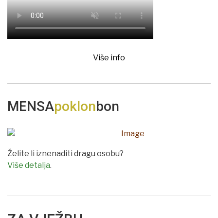
Više info
MENSA
poklon
bon
Želite li iznenaditi dragu osobu?
Više detalja
.