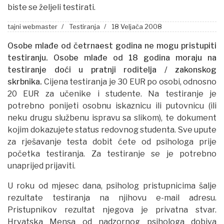
biste se željeli testirati.
tajni webmaster
Testiranja
18 Veljača 2008
Osobe mlađe od četrnaest godina ne mogu pristupiti
testiranju.
Osobe mlađe od 18 godina moraju na
testiranje doći u pratnji roditelja
/
zakonskog
skrbnika.
Cijena testiranja je 30 EUR po osobi, odnosno
20 EUR za učenike i studente. Na testiranje je
potrebno ponijeti osobnu iskaznicu ili putovnicu (ili
neku drugu službenu ispravu sa slikom), te dokument
kojim dokazujete status redovnog studenta. Sve upute
za rješavanje testa dobit ćete od psihologa prije
početka testiranja. Za testiranje se je potrebno
unaprijed prijaviti.
U roku od mjesec dana, psiholog pristupnicima šalje
rezultate testiranja na njihovu e-mail adresu.
Pristupnikov rezultat njegova je privatna stvar.
Hrvatska Mensa od nadzornog psihologa dobiva