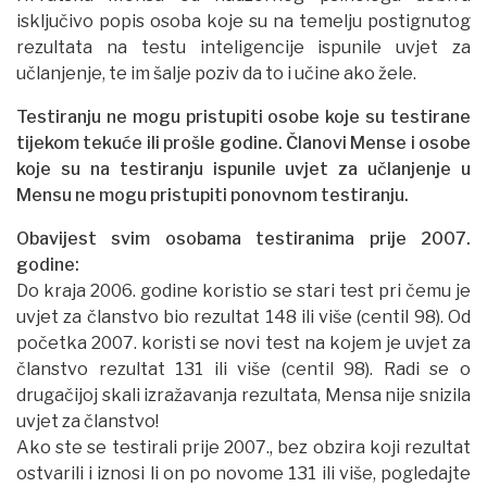
isključivo popis osoba koje su na temelju postignutog
rezultata na testu inteligencije ispunile uvjet za
učlanjenje, te im šalje poziv da to i učine ako žele.
Testiranju ne mogu pristupiti osobe koje su testirane
tijekom tekuće ili prošle godine. Članovi Mense i osobe
koje su na testiranju ispunile uvjet za učlanjenje u
Mensu ne mogu pristupiti ponovnom testiranju.
Obavijest svim osobama testiranima prije 2007.
godine:
Do kraja 2006. godine koristio se stari test pri čemu je
uvjet za članstvo bio rezultat 148 ili više (centil 98). Od
početka 2007. koristi se novi test na kojem je uvjet za
članstvo rezultat 131 ili više (centil 98). Radi se o
drugačijoj skali izražavanja rezultata, Mensa nije snizila
uvjet za članstvo!
Ako ste se testirali prije 2007., bez obzira koji rezultat
ostvarili i iznosi li on po novome 131 ili više, pogledajte