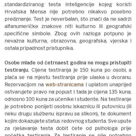
standardiziranog testa inteligencije kojeg koristi
Hrvatska Mensa nije potrebno nikakvo posebno
predznanje. Test je neverbalan, što znači da ne sadrži
alfanumeričke znakove niti kulturno ili geografski
specifične simbole. Zbog ovih razloga potpuno je
nevažna kulturna, obrazovna, geografska, vjerska i
ostala pripadnost pristupnika.
Osobe mlađe od četrnaest godina ne mogu pristupiti
testiranju.
Cijena testiranja je 150 kuna po osobi, a
plaća se na mjestu testiranja prije ulaska u dvoranu.
Rezervacijom na
web-stranicama
i uplatom unaprijed
ostvarujete pravo na popust i tada je cijena 135 kuna,
odnosno 100 kuna za učenike i studente. Na testiranje
je potrebno ponijeti osobnu iskaznicu ili putovnicu (ili
neku drugu službenu ispravu sa slikom), te dokument
kojim dokazujete status redovnog studenta. Sve upute
za rješavanje testa dobit ćete od psihologa prije
početka testiranja. Za testiranje se nije potrebno