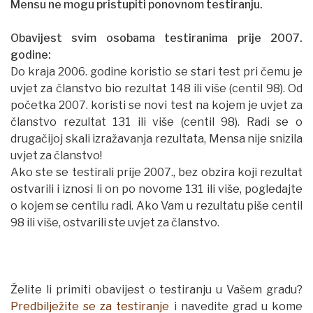
Mensu ne mogu pristupiti ponovnom testiranju.
Obavijest svim osobama testiranima prije 2007.
godine:
Do kraja 2006. godine koristio se stari test pri čemu je
uvjet za članstvo bio rezultat 148 ili više (centil 98). Od
početka 2007. koristi se novi test na kojem je uvjet za
članstvo rezultat 131 ili više (centil 98). Radi se o
drugačijoj skali izražavanja rezultata, Mensa nije snizila
uvjet za članstvo!
Ako ste se testirali prije 2007., bez obzira koji rezultat
ostvarili i iznosi li on po novome 131 ili više, pogledajte
o kojem se centilu radi. Ako Vam u rezultatu piše centil
98 ili više, ostvarili ste uvjet za članstvo.
Želite li primiti obavijest o testiranju u Vašem gradu?
Predbilježite se za testiranje
i navedite grad u kome