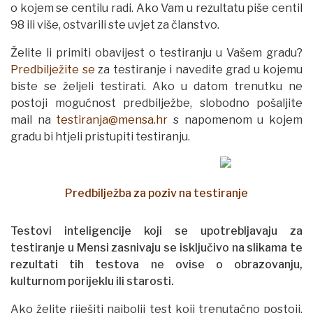
o kojem se centilu radi. Ako Vam u rezultatu piše centil
98 ili više, ostvarili ste uvjet za članstvo.
Želite li primiti obavijest o testiranju u Vašem gradu?
Predbilježite se
za testiranje i navedite grad u kojemu
biste se željeli testirati. Ako u datom trenutku ne
postoji mogućnost predbilježbe, slobodno pošaljite
mail na
testiranja@mensa.hr
s napomenom u kojem
gradu bi htjeli pristupiti testiranju.
Predbilježba za poziv na testiranje
Testovi inteligencije koji se upotrebljavaju za
testiranje u Mensi zasnivaju se isključivo na slikama te
rezultati tih testova ne ovise o obrazovanju,
kulturnom porijeklu ili starosti.
Ako želite riješiti najbolji test koji trenutačno postoji,