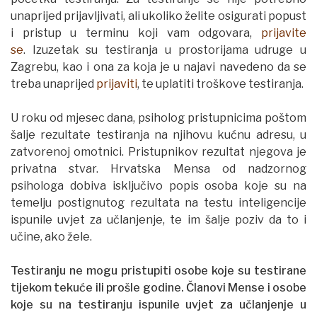
unaprijed prijavljivati, ali ukoliko želite osigurati popust
i pristup u terminu koji vam odgovara,
prijavite
se
. Izuzetak su testiranja u prostorijama udruge u
Zagrebu, kao i ona za koja je u najavi navedeno da se
treba unaprijed
prijaviti
, te uplatiti troškove testiranja.
U roku od mjesec dana, psiholog pristupnicima poštom
šalje rezultate testiranja na njihovu kućnu adresu, u
zatvorenoj omotnici. Pristupnikov rezultat njegova je
privatna stvar. Hrvatska Mensa od nadzornog
psihologa dobiva isključivo popis osoba koje su na
temelju postignutog rezultata na testu inteligencije
ispunile uvjet za učlanjenje, te im šalje poziv da to i
učine, ako žele.
Testiranju ne mogu pristupiti osobe koje su testirane
tijekom tekuće ili prošle godine. Članovi Mense i osobe
koje su na testiranju ispunile uvjet za učlanjenje u