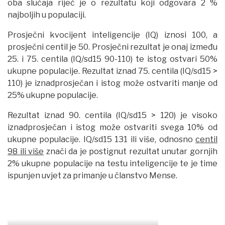
oba slučaja riječ je o rezultatu koji odgovara 2 %
najboljih u populaciji.
Prosječni kvocijent inteligencije (IQ) iznosi 100, a
prosječni centil je 50. Prosječni rezultat je onaj između
25. i 75. centila (IQ/sd15 90-110) te istog ostvari 50%
ukupne populacije. Rezultat iznad 75. centila (IQ/sd15 >
110) je iznadprosječan i istog može ostvariti manje od
25% ukupne populacije.
Rezultat iznad 90. centila (IQ/sd15 > 120) je visoko
iznadprosječan i istog može ostvariti svega 10% od
ukupne populacije. IQ/sd15 131 ili više, odnosno
centil
98 ili više
znači da je postignut rezultat unutar gornjih
2% ukupne populacije na testu inteligencije te je time
ispunjen uvjet za primanje u članstvo Mense.