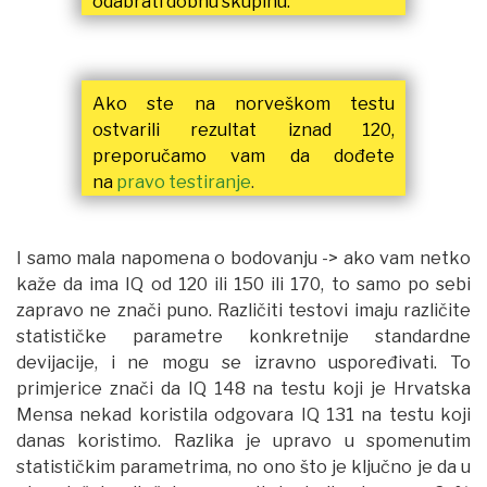
odabrati dobnu skupinu.
Ako ste na norveškom testu
ostvarili rezultat iznad 120,
preporučamo vam da dođete
na
pravo testiranje
.
I samo mala napomena o bodovanju -> ako vam netko
kaže da ima IQ od 120 ili 150 ili 170, to samo po sebi
zapravo ne znači puno. Različiti testovi imaju različite
statističke parametre konkretnije standardne
devijacije, i ne mogu se izravno uspoređivati. To
primjerice znači da IQ 148 na testu koji je Hrvatska
Mensa nekad koristila odgovara IQ 131 na testu koji
danas koristimo. Razlika je upravo u spomenutim
statističkim parametrima, no ono što je ključno je da u