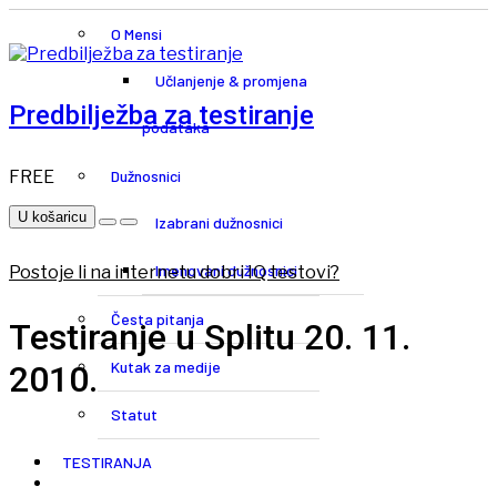
O Mensi
Učlanjenje & promjena
Predbilježba za testiranje
podataka
FREE
Dužnosnici
U košaricu
Izabrani dužnosnici
Imenovani dužnosnici
Postoje li na internetu dobri IQ testovi?
Česta pitanja
Testiranje u Splitu 20. 11.
Kutak za medije
2010.
Statut
TESTIRANJA