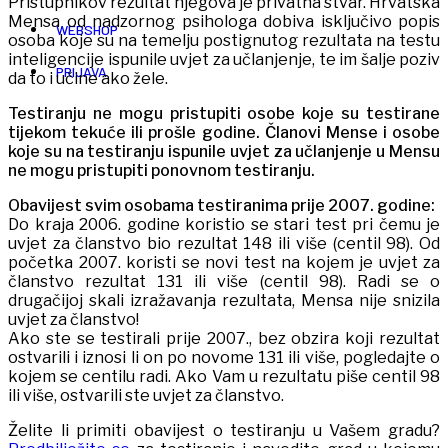
Pristupnikov rezultat njegova je privatna stvar. Hrvatska
Mensa od nadzornog psihologa dobiva isključivo popis
WEBSHOP
osoba koje su na temelju postignutog rezultata na testu
inteligencije ispunile uvjet za učlanjenje, te im šalje poziv
PRIJAVA
da to i učine ako žele.
Testiranju ne mogu pristupiti osobe koje su testirane
tijekom tekuće ili prošle godine. Članovi Mense i osobe
koje su na testiranju ispunile uvjet za učlanjenje u Mensu
ne mogu pristupiti ponovnom testiranju.
Obavijest svim osobama testiranima prije 2007. godine:
Do kraja 2006. godine koristio se stari test pri čemu je
uvjet za članstvo bio rezultat 148 ili više (centil 98). Od
početka 2007. koristi se novi test na kojem je uvjet za
članstvo rezultat 131 ili više (centil 98). Radi se o
drugačijoj skali izražavanja rezultata, Mensa nije snizila
uvjet za članstvo!
Ako ste se testirali prije 2007., bez obzira koji rezultat
ostvarili i iznosi li on po novome 131 ili više, pogledajte o
kojem se centilu radi. Ako Vam u rezultatu piše centil 98
ili više, ostvarili ste uvjet za članstvo.
Želite li primiti obavijest o testiranju u Vašem gradu?