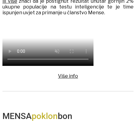
ili više
znači da je postignut rezultat unutar gornjih 2%
ukupne populacije na testu inteligencije te je time
ispunjen uvjet za primanje u članstvo Mense.
Više info
MENSA
poklon
bon