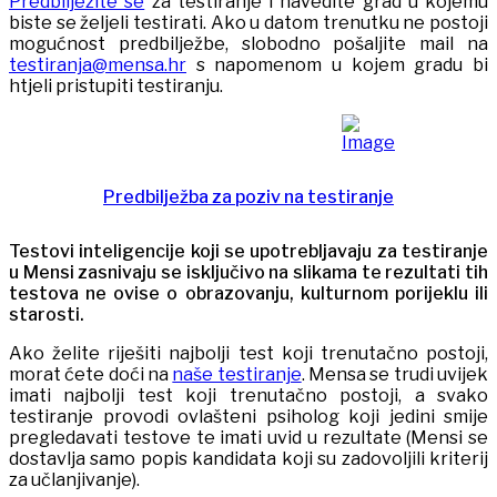
Predbilježite se
za testiranje i navedite grad u kojemu
biste se željeli testirati. Ako u datom trenutku ne postoji
mogućnost predbilježbe, slobodno pošaljite mail na
testiranja@mensa.hr
s napomenom u kojem gradu bi
htjeli pristupiti testiranju.
Predbilježba za poziv na testiranje
Testovi inteligencije koji se upotrebljavaju za testiranje
u Mensi zasnivaju se isključivo na slikama te rezultati tih
testova ne ovise o obrazovanju, kulturnom porijeklu ili
starosti.
Ako želite riješiti najbolji test koji trenutačno postoji,
morat ćete doći na
naše testiranje
. Mensa se trudi uvijek
imati najbolji test koji trenutačno postoji, a svako
testiranje provodi ovlašteni psiholog koji jedini smije
pregledavati testove te imati uvid u rezultate (Mensi se
dostavlja samo popis kandidata koji su zadovoljili kriterij
za učlanjivanje).