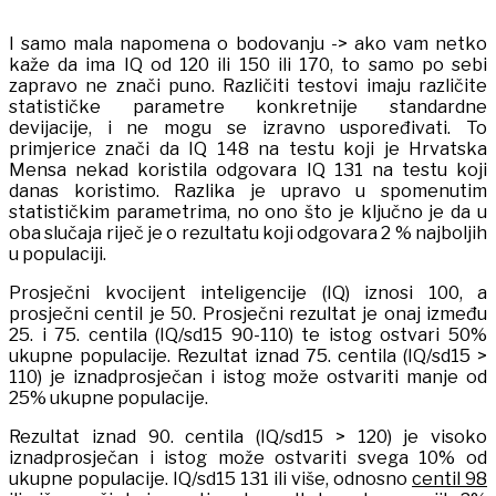
I samo mala napomena o bodovanju -> ako vam netko
kaže da ima IQ od 120 ili 150 ili 170, to samo po sebi
zapravo ne znači puno. Različiti testovi imaju različite
statističke parametre konkretnije standardne
devijacije, i ne mogu se izravno uspoređivati. To
primjerice znači da IQ 148 na testu koji je Hrvatska
Mensa nekad koristila odgovara IQ 131 na testu koji
danas koristimo. Razlika je upravo u spomenutim
statističkim parametrima, no ono što je ključno je da u
oba slučaja riječ je o rezultatu koji odgovara 2 % najboljih
u populaciji.
Prosječni kvocijent inteligencije (IQ) iznosi 100, a
prosječni centil je 50. Prosječni rezultat je onaj između
25. i 75. centila (IQ/sd15 90-110) te istog ostvari 50%
ukupne populacije. Rezultat iznad 75. centila (IQ/sd15 >
110) je iznadprosječan i istog može ostvariti manje od
25% ukupne populacije.
Rezultat iznad 90. centila (IQ/sd15 > 120) je visoko
iznadprosječan i istog može ostvariti svega 10% od
ukupne populacije. IQ/sd15 131 ili više, odnosno
centil 98