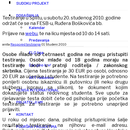
SUDOKU PROJEKT
DOGAĐANJA
Testiranje u Splitu, u subotu 20. studenog 2010. godine
održat će se na FESB-u, Ruđera Boškovića bb.
Kalendar
Prijave na
webu
, te na licu mjesta od 10 do 14 sati.
Predavanja
anita
Raspored testiranja
01 Studeni 2010
ELQ liga
Osobe mlađe od četrnaest godina ne mogu pristupiti
testiranju.
Osobe mlađe od 18 godina moraju na
Darujmo krv!
testiranje doći u pratnji roditelja
/
zakonskog
skrbnika.
Cijena testiranja je 30 EUR po osobi, odnosno
20 EUR za učenike i studente. Na testiranje je potrebno
ART radionice
ponijeti osobnu iskaznicu ili putovnicu (ili neku drugu
službenu ispravu sa slikom), te dokument kojim
MENSA INTERNATIONAL
dokazujete status redovnog studenta. Sve upute za
rješavanje testa dobit ćete od psihologa prije početka
PRIJATELJI HM
testiranja. Za testiranje se je potrebno unaprijed
prijaviti.
KONTAKT
U roku od mjesec dana, psiholog pristupnicima šalje
rezultate testiranja na njihovu e-mail adresu.
PODRŠKA PROJEKTIMA