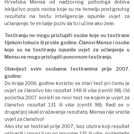
Hrvatska Mensa od nadzornog psihologa dobiva
isključivo popis osoba koje su na temelju postignutog
rezultata na testu inteligencije ispunile uvjet za
učlanjenje, te im šalje poziv da to i učine ako žele.
Testiranju ne mogu pristupiti osobe koje su testirane
tijekom tekuće ili prošle godine. Članovi Mense i osobe
koje su na testiranju ispunile uvjet za učlanjenje u
Mensu ne mogu pristupiti ponovnom testiranju.
Obavijest svim osobama testiranima prije 2007.
godine:
Do kraja 2006. godine koristio se stari test pri čemu je
uvjet za članstvo bio rezultat 148 ili više (centil 98). Od
početka 2007. koristi se novi test na kojem je uvjet za
članstvo rezultat 131 ili više (centil 98). Radi se o
drugačijoj skali izražavanja rezultata, Mensa nije snizila
uvjet za članstvo!
Ako ste se testirali prije 2007., bez obzira koji rezultat
ostvarili i iznosi li on po novome 131 ili više, pogledajte