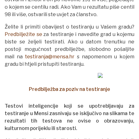
o kojem se centilu radi. Ako Vam u rezultatu piše centil
98 ili više, ostvarili ste uvjet za članstvo.
Želite li primiti obavijest o testiranju u Vašem gradu?
Predbilježite se
za testiranje i navedite grad u kojemu
biste se željeli testirati. Ako u datom trenutku ne
postoji mogućnost predbilježbe, slobodno pošaljite
mail na
testiranja@mensa.hr
s napomenom u kojem
gradu bi htjeli pristupiti testiranju.
Predbilježba za poziv na testiranje
Testovi inteligencije koji se upotrebljavaju za
testiranje u Mensi zasnivaju se isključivo na slikama te
rezultati tih testova ne ovise o obrazovanju,
kulturnom porijeklu ili starosti.