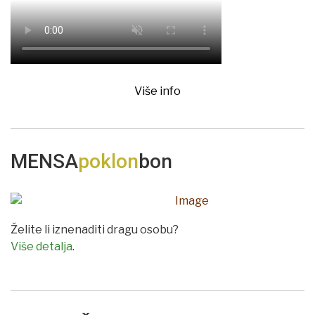
Više info
MENSA
poklon
bon
Želite li iznenaditi dragu osobu?
Više detalja
.