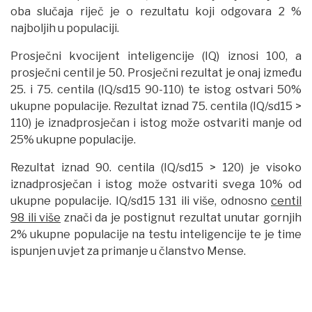
oba slučaja riječ je o rezultatu koji odgovara 2 %
najboljih u populaciji.
Prosječni kvocijent inteligencije (IQ) iznosi 100, a
prosječni centil je 50. Prosječni rezultat je onaj između
25. i 75. centila (IQ/sd15 90-110) te istog ostvari 50%
ukupne populacije. Rezultat iznad 75. centila (IQ/sd15 >
110) je iznadprosječan i istog može ostvariti manje od
25% ukupne populacije.
Rezultat iznad 90. centila (IQ/sd15 > 120) je visoko
iznadprosječan i istog može ostvariti svega 10% od
ukupne populacije. IQ/sd15 131 ili više, odnosno
centil
98 ili više
znači da je postignut rezultat unutar gornjih
2% ukupne populacije na testu inteligencije te je time
ispunjen uvjet za primanje u članstvo Mense.