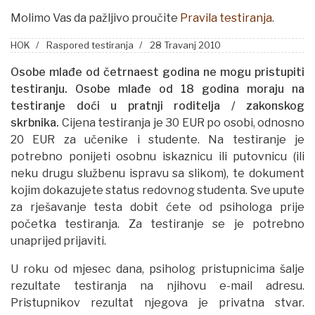
Molimo Vas da pažljivo proučite
Pravila testiranja
.
HOK
Raspored testiranja
28 Travanj 2010
Osobe mlađe od četrnaest godina ne mogu pristupiti
testiranju.
Osobe mlađe od 18 godina moraju na
testiranje doći u pratnji roditelja
/
zakonskog
skrbnika.
Cijena testiranja je 30 EUR po osobi, odnosno
20 EUR za učenike i studente. Na testiranje je
potrebno ponijeti osobnu iskaznicu ili putovnicu (ili
neku drugu službenu ispravu sa slikom), te dokument
kojim dokazujete status redovnog studenta. Sve upute
za rješavanje testa dobit ćete od psihologa prije
početka testiranja. Za testiranje se je potrebno
unaprijed prijaviti.
U roku od mjesec dana, psiholog pristupnicima šalje
rezultate testiranja na njihovu e-mail adresu.
Pristupnikov rezultat njegova je privatna stvar.