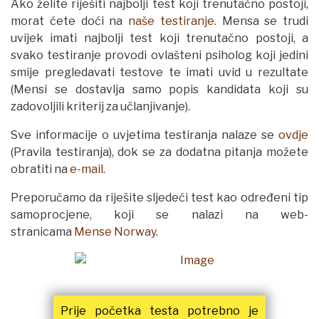
Ako želite riješiti najbolji test koji trenutačno postoji,
morat ćete doći na
naše testiranje
. Mensa se trudi
uvijek imati najbolji test koji trenutačno postoji, a
svako testiranje provodi ovlašteni psiholog koji jedini
smije pregledavati testove te imati uvid u rezultate
(Mensi se dostavlja samo popis kandidata koji su
zadovoljili kriterij za učlanjivanje).
Sve informacije o uvjetima testiranja nalaze se
ovdje
(Pravila testiranja), dok se za dodatna pitanja možete
obratiti na
e-mail
.
Preporučamo da riješite sljedeći test kao određeni tip
samoprocjene, koji se nalazi na web-
stranicama
Mense Norway
.
Prije početka testa potrebno je