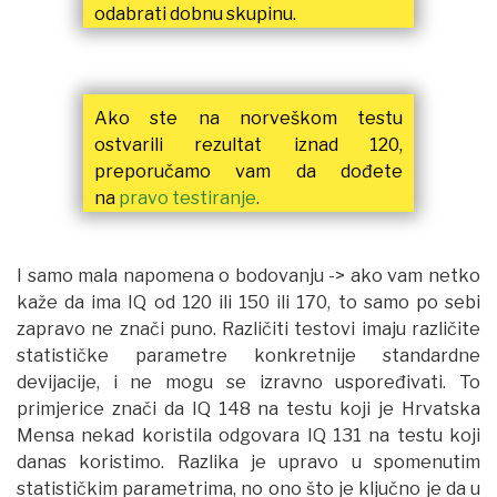
odabrati dobnu skupinu.
Ako ste na norveškom testu
ostvarili rezultat iznad 120,
preporučamo vam da dođete
na
pravo testiranje
.
I samo mala napomena o bodovanju -> ako vam netko
kaže da ima IQ od 120 ili 150 ili 170, to samo po sebi
zapravo ne znači puno. Različiti testovi imaju različite
statističke parametre konkretnije standardne
devijacije, i ne mogu se izravno uspoređivati. To
primjerice znači da IQ 148 na testu koji je Hrvatska
Mensa nekad koristila odgovara IQ 131 na testu koji
danas koristimo. Razlika je upravo u spomenutim
statističkim parametrima, no ono što je ključno je da u