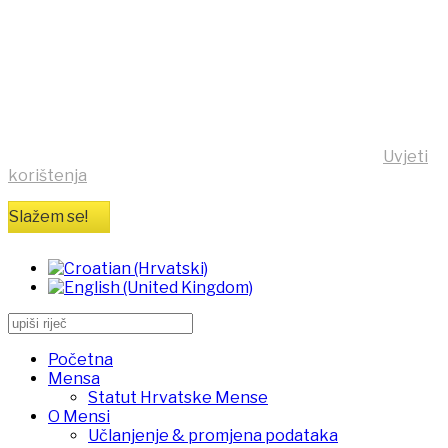
ova stranica koristi kolačiće
(cookies)!
Klikom na tipku "Slažem se!" možete prihvatiti da se na
vaše računalo pohrane kolačići sa stranice
https:/mensa.hr . Opširnije informacije na stranici
Uvjeti
korištenja
Slažem se!
Početna
Mensa
Statut Hrvatske Mense
O Mensi
Učlanjenje & promjena podataka