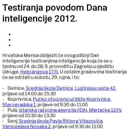
Testiranja povodom Dana
inteligencije 2012.
Hrvatska Mensa obilježit će ovogodišnji Dan
inteligencije testiranjima inteligencije koja će se u
tjednu od 24. do 28. 9. provoditi u Zagrebu u sjedištu
Udruge,
Hebrangova 17/II
. U ostalim gradovima testiranja
će se održati u subotu, 29. rujna, i to:
- Delnice,
Srednja škola Delnice, Lujzinska cesta 42
,
prijave od 14:00 do 15:30
- Koprivnica,
Pučko otvoreno učilište Koprivnica,
Starogradska 1
, prijave od 9:30 do 11:00
- Pula,
Istarska razvojna agencija (IDA), Mletačka 12/IV
,
prijave od 10:30 do 13:30
- Senj,
Srednja škola Pavla Rittera Vitezovića,
Vjenceslava Novaka 2
, prijave od 9:30 do 11:00