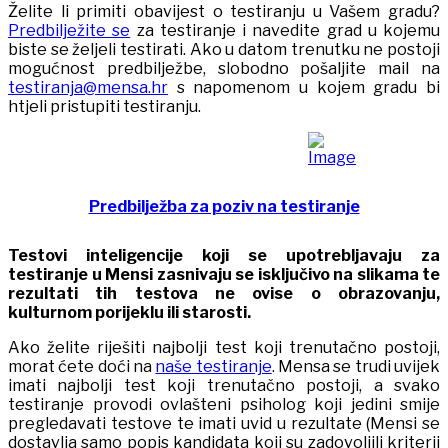
Želite li primiti obavijest o testiranju u Vašem gradu?
Predbilježite se
za testiranje i navedite grad u kojemu
biste se željeli testirati. Ako u datom trenutku ne postoji
mogućnost predbilježbe, slobodno pošaljite mail na
testiranja@mensa.hr
s napomenom u kojem gradu bi
htjeli pristupiti testiranju.
Predbilježba za poziv na testiranje
Testovi inteligencije koji se upotrebljavaju za
testiranje u Mensi zasnivaju se isključivo na slikama te
rezultati tih testova ne ovise o obrazovanju,
kulturnom porijeklu ili starosti.
Ako želite riješiti najbolji test koji trenutačno postoji,
morat ćete doći na
naše testiranje
. Mensa se trudi uvijek
imati najbolji test koji trenutačno postoji, a svako
testiranje provodi ovlašteni psiholog koji jedini smije
pregledavati testove te imati uvid u rezultate (Mensi se
dostavlja samo popis kandidata koji su zadovoljili kriterij