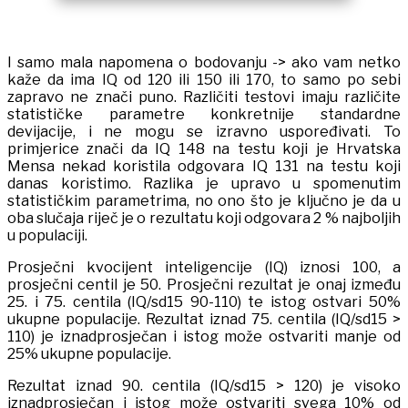
I samo mala napomena o bodovanju -> ako vam netko
kaže da ima IQ od 120 ili 150 ili 170, to samo po sebi
zapravo ne znači puno. Različiti testovi imaju različite
statističke parametre konkretnije standardne
devijacije, i ne mogu se izravno uspoređivati. To
primjerice znači da IQ 148 na testu koji je Hrvatska
Mensa nekad koristila odgovara IQ 131 na testu koji
danas koristimo. Razlika je upravo u spomenutim
statističkim parametrima, no ono što je ključno je da u
oba slučaja riječ je o rezultatu koji odgovara 2 % najboljih
u populaciji.
Prosječni kvocijent inteligencije (IQ) iznosi 100, a
prosječni centil je 50. Prosječni rezultat je onaj između
25. i 75. centila (IQ/sd15 90-110) te istog ostvari 50%
ukupne populacije. Rezultat iznad 75. centila (IQ/sd15 >
110) je iznadprosječan i istog može ostvariti manje od
25% ukupne populacije.
Rezultat iznad 90. centila (IQ/sd15 > 120) je visoko
iznadprosječan i istog može ostvariti svega 10% od