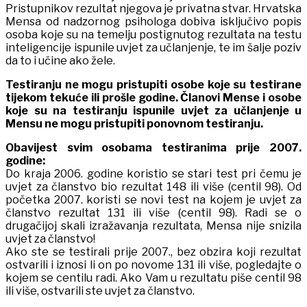
Pristupnikov rezultat njegova je privatna stvar. Hrvatska
Mensa od nadzornog psihologa dobiva isključivo popis
osoba koje su na temelju postignutog rezultata na testu
inteligencije ispunile uvjet za učlanjenje, te im šalje poziv
da to i učine ako žele.
Testiranju ne mogu pristupiti osobe koje su testirane
tijekom tekuće ili prošle godine. Članovi Mense i osobe
koje su na testiranju ispunile uvjet za učlanjenje u
Mensu ne mogu pristupiti ponovnom testiranju.
Obavijest svim osobama testiranima prije 2007.
godine:
Do kraja 2006. godine koristio se stari test pri čemu je
uvjet za članstvo bio rezultat 148 ili više (centil 98). Od
početka 2007. koristi se novi test na kojem je uvjet za
članstvo rezultat 131 ili više (centil 98). Radi se o
drugačijoj skali izražavanja rezultata, Mensa nije snizila
uvjet za članstvo!
Ako ste se testirali prije 2007., bez obzira koji rezultat
ostvarili i iznosi li on po novome 131 ili više, pogledajte o
kojem se centilu radi. Ako Vam u rezultatu piše centil 98
ili više, ostvarili ste uvjet za članstvo.