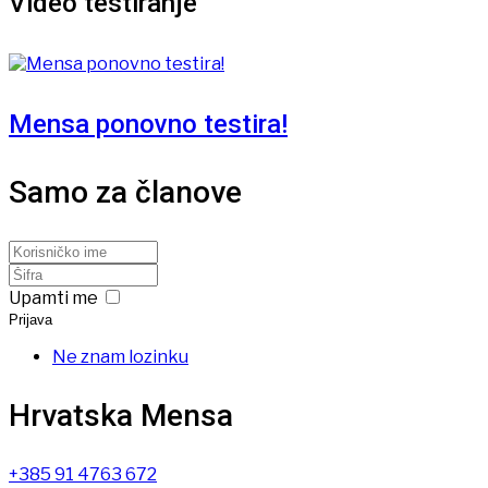
Video testiranje
Mensa ponovno testira!
Samo za članove
Upamti me
Prijava
Ne znam lozinku
Hrvatska Mensa
+385 91 4763 672