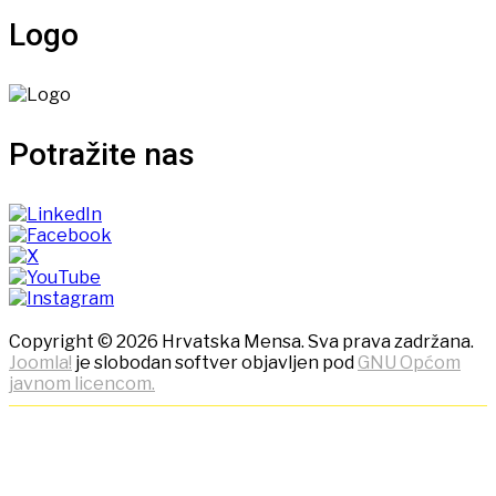
Logo
Potražite nas
Copyright © 2026 Hrvatska Mensa. Sva prava zadržana.
Joomla!
je slobodan softver objavljen pod
GNU Općom
javnom licencom.
NAPOMENA! Kako bi ostvarili
što bolje korisničko iskustvo,