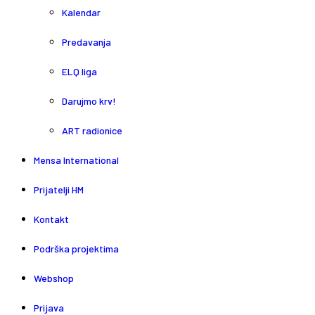
Kalendar
Predavanja
ELQ liga
Darujmo krv!
ART radionice
Mensa International
Prijatelji HM
Kontakt
Podrška projektima
Webshop
Prijava