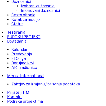
Dužnosnici
Izabrani dužnosnici
Imenovani dužnosnici
Česta pitanja
Kutak za medije
Statut
Testiranja
SUDOKU PROJEKT
Događanja
Kalendar
Predavanja
ELQ liga
Darujmo krv!
ART radionice
Mensa International
Zahtjev za izmjenu / brisanje podataka
Prijatelji HM
Kontakt
Podrška projektima