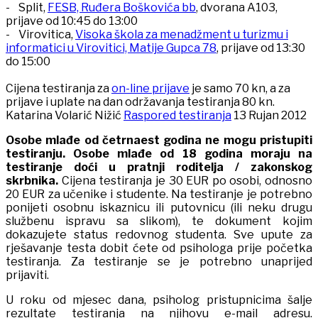
- Split,
FESB, Ruđera Boškovića bb
, dvorana A103,
prijave od 10:45 do 13:00
- Virovitica,
Visoka škola za menadžment u turizmu i
informatici u Virovitici, Matije Gupca 78
, prijave od 13:30
do 15:00
Cijena testiranja za
on-line prijave
je samo 70 kn, a za
prijave i uplate na dan održavanja testiranja 80 kn.
Katarina Volarić Nižić
Raspored testiranja
13 Rujan 2012
Osobe mlađe od četrnaest godina ne mogu pristupiti
testiranju.
Osobe mlađe od 18 godina moraju na
testiranje doći u pratnji roditelja
/
zakonskog
skrbnika.
Cijena testiranja je 30 EUR po osobi, odnosno
20 EUR za učenike i studente. Na testiranje je potrebno
ponijeti osobnu iskaznicu ili putovnicu (ili neku drugu
službenu ispravu sa slikom), te dokument kojim
dokazujete status redovnog studenta. Sve upute za
rješavanje testa dobit ćete od psihologa prije početka
testiranja. Za testiranje se je potrebno unaprijed
prijaviti.
U roku od mjesec dana, psiholog pristupnicima šalje
rezultate testiranja na njihovu e-mail adresu.