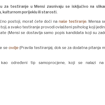
aju za testiranje u Mensi zasnivaju se isključivo na slik
 kulturnom porijeklu ili starosti.
utačno postoji, morat ćete doći na
naše testiranje
. Mensa se
toji, a svako testiranje provodi ovlašteni psiholog koji jedin
tate (Mensi se dostavlja samo popis kandidata koji su zadov
ze se
ovdje
(Pravila testiranja), dok se za dodatna pitanja 
t kao određeni tip samoprocjene, koji se nalazi n