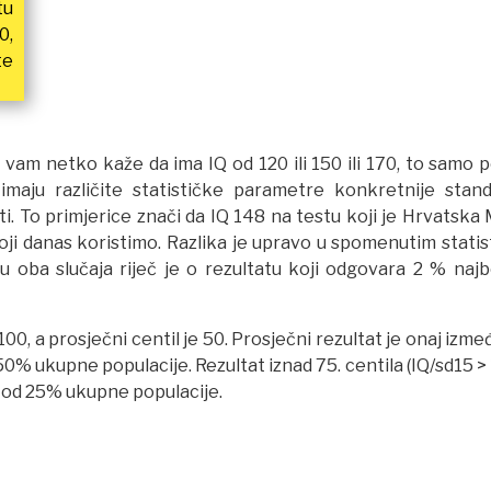
tu
0,
te
am netko kaže da ima IQ od 120 ili 150 ili 170, to samo p
 imaju različite statističke parametre konkretnije stan
ti. To primjerice znači da IQ 148 na testu koji je Hrvatsk
oji danas koristimo. Razlika je upravo u spomenutim statis
 oba slučaja riječ je o rezultatu koji odgovara 2 % najbo
100, a prosječni centil je 50. Prosječni rezultat je onaj izmeđ
 50% ukupne populacije. Rezultat iznad 75. centila (IQ/sd15 > 
e od 25% ukupne populacije.