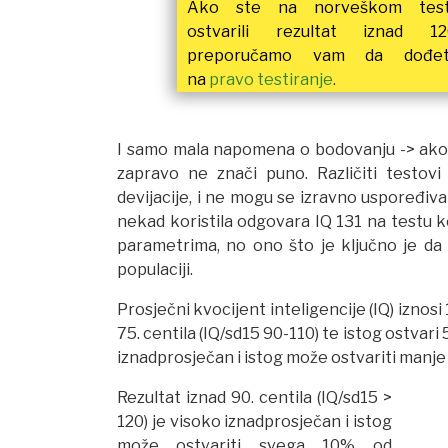
Ako ste na norveškom tes
ostvarili rezultat iznad 12
preporučamo vam da dođe
na
pravo testiranje
.
I samo mala napomena o bodovanju -> ako v
zapravo ne znači puno. Različiti testovi
devijacije, i ne mogu se izravno uspoređiva
nekad koristila odgovara IQ 131 na testu k
parametrima, no ono što je ključno je da u
populaciji.
Prosječni kvocijent inteligencije (IQ) iznosi 
75. centila (IQ/sd15 90-110) te istog ostvari
iznadprosječan i istog može ostvariti manj
Rezultat iznad 90. centila (IQ/sd15 >
120) je visoko iznadprosječan i istog
može ostvariti svega 10% od