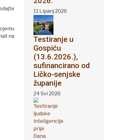
2026.
ledajte
11 Lipanj 2026
kojemu
mail na
Testiranje u
Gospiću
(13.6.2026.),
sufinancirano od
Ličko-senjske
županije
24 Svi 2026