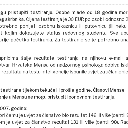
 pristupiti testiranju.
Osobe mlađe od 18 godina mor
g skrbnika.
Cijena testiranja je 30 EUR po osobi, odnosno 
otrebno ponijeti osobnu iskaznicu ili putovnicu (ili neku
nt kojim dokazujete status redovnog studenta. Sve up
rije početka testiranja. Za testiranje se je potrebno una
nicima šalje rezultate testiranja na njihovu e-mail a
 stvar. Hrvatska Mensa od nadzornog psihologa dobiva iskl
ezultata na testu inteligencije ispunile uvjet za učlanjenje
 testirane tijekom tekuće ili prošle godine. Članovi Mense 
njenje u Mensu ne mogu pristupiti ponovnom testiranju.
2007. godine:
ri čemu je uvjet za članstvo bio rezultat 148 ili više (centil 
 je uvjet za članstvo rezultat 131 ili više (centil 98). Ra