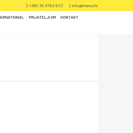
+385 91 4763 672
info@mensa.hr
TERNATIONAL
PRIJATELJI HM
KONTAKT