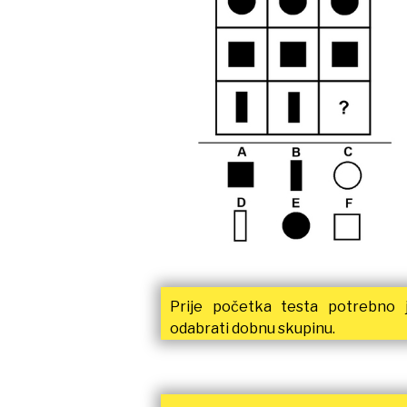
Prije početka testa potrebno 
odabrati dobnu skupinu.