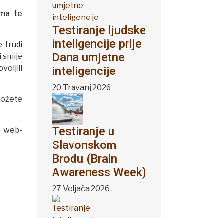
ama te
Testiranje ljudske
inteligencije prije
 trudi
Dana umjetne
i smije
oljili
inteligencije
20 Travanj 2026
možete
Testiranje u
a web-
Slavonskom
Brodu (Brain
Awareness Week)
27 Veljača 2026