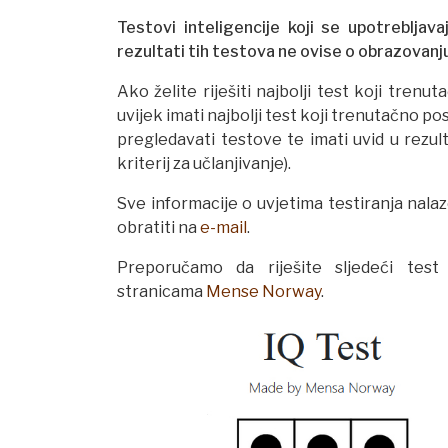
Testovi inteligencije koji se upotrebljav
rezultati tih testova ne ovise o obrazovanju,
Ako želite riješiti najbolji test koji tren
uvijek imati najbolji test koji trenutačno pos
pregledavati testove te imati uvid u rezul
kriterij za učlanjivanje).
Sve informacije o uvjetima testiranja nala
obratiti na
e-mail
.
Preporučamo da riješite sljedeći tes
stranicama
Mense Norway
.