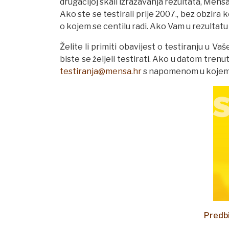
drugačijoj skali izražavanja rezultata, Mensa 
Ako ste se testirali prije 2007., bez obzira ko
o kojem se centilu radi. Ako Vam u rezultatu pi
Želite li primiti obavijest o testiranju u V
biste se željeli testirati. Ako u datom tren
testiranja@mensa.hr
s napomenom u kojem gr
Predbi