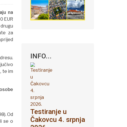
aju na
20 EUR
 drugu
ute za
prijed
INFO...
dresu.
jučivo
, te im
i osobe
Testiranje u
98). Od
Čakovcu 4. srpnja
di se o