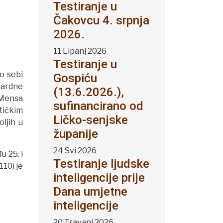
Testiranje u
Čakovcu 4. srpnja
2026.
11 Lipanj 2026
Testiranje u
o sebi
Gospiću
dardne
(13.6.2026.),
a Mensa
sufinancirano od
tičkim
Ličko-senjske
ljih u
županije
24 Svi 2026
u 25. i
Testiranje ljudske
110) je
inteligencije prije
Dana umjetne
inteligencije
20 Travanj 2026