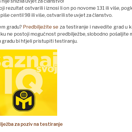
nije snizila uvjet za članstvo!
ji rezultat ostvarili i iznosi li on po novome 131 ili više, pog
še centil 98 ili više, ostvarili ste uvjet za članstvo.
ašem gradu?
Predbilježite se
za testiranje i navedite grad u 
utku ne postoji mogućnost predbilježbe, slobodno pošaljite 
adu bi htjeli pristupiti testiranju.
lježba za poziv na testiranje