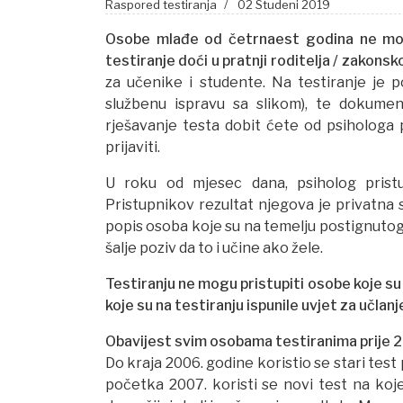
Raspored testiranja
02 Studeni 2019
Osobe mlađe od četrnaest godina ne mogu
testiranje doći u pratnji roditelja
/
zakonsko
za učenike i studente. Na testiranje je p
službenu ispravu sa slikom), te dokume
rješavanje testa dobit ćete od psihologa p
prijaviti.
U roku od mjesec dana, psiholog pristup
Pristupnikov rezultat njegova je privatna
popis osoba koje su na temelju postignutog r
šalje poziv da to i učine ako žele.
Testiranju ne mogu pristupiti osobe koje su
koje su na testiranju ispunile uvjet za učla
Obavijest svim osobama testiranima prije 
Do kraja 2006. godine koristio se stari test p
početka 2007. koristi se novi test na kojem