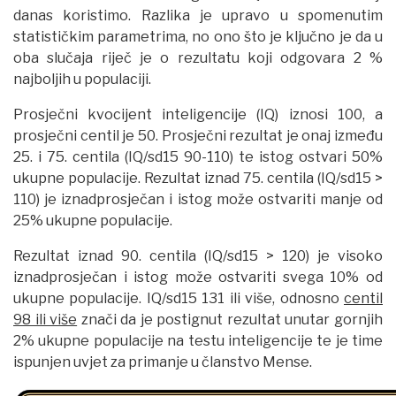
danas koristimo. Razlika je upravo u spomenutim
statističkim parametrima, no ono što je ključno je da u
oba slučaja riječ je o rezultatu koji odgovara 2 %
najboljih u populaciji.
Prosječni kvocijent inteligencije (IQ) iznosi 100, a
prosječni centil je 50. Prosječni rezultat je onaj između
25. i 75. centila (IQ/sd15 90-110) te istog ostvari 50%
ukupne populacije. Rezultat iznad 75. centila (IQ/sd15 >
110) je iznadprosječan i istog može ostvariti manje od
25% ukupne populacije.
Rezultat iznad 90. centila (IQ/sd15 > 120) je visoko
iznadprosječan i istog može ostvariti svega 10% od
ukupne populacije. IQ/sd15 131 ili više, odnosno
centil
98 ili više
znači da je postignut rezultat unutar gornjih
2% ukupne populacije na testu inteligencije te je time
ispunjen uvjet za primanje u članstvo Mense.