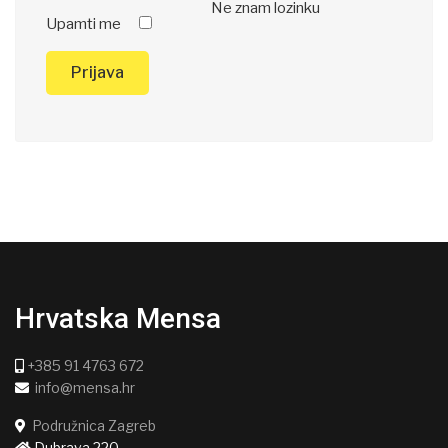
Ne znam lozinku
Upamti me
Prijava
Hrvatska Mensa
+385 91 4763 672
info@mensa.hr
Podružnica Zagreb
Dubrava 220