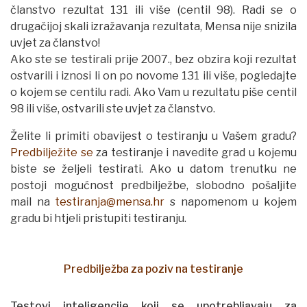
članstvo rezultat 131 ili više (centil 98). Radi se o
drugačijoj skali izražavanja rezultata, Mensa nije snizila
uvjet za članstvo!
Ako ste se testirali prije 2007., bez obzira koji rezultat
ostvarili i iznosi li on po novome 131 ili više, pogledajte
o kojem se centilu radi. Ako Vam u rezultatu piše centil
98 ili više, ostvarili ste uvjet za članstvo.
Želite li primiti obavijest o testiranju u Vašem gradu?
Predbilježite se
za testiranje i navedite grad u kojemu
biste se željeli testirati. Ako u datom trenutku ne
postoji mogućnost predbilježbe, slobodno pošaljite
mail na
testiranja@mensa.hr
s napomenom u kojem
gradu bi htjeli pristupiti testiranju.
Predbilježba za poziv na testiranje
Testovi inteligencije koji se upotrebljavaju za