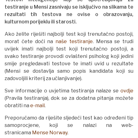
testiranje u Mensi zasnivaju se isključivo na slikama te
rezultati tih testova ne ovise o obrazovanju,
kulturnom porijeklu ili starosti.
Ako želite riješiti najbolji test koji trenutačno postoji,
morat ćete doći na
naše testiranje
. Mensa se trudi
uvijek imati najbolji test koji trenutačno postoji, a
svako testiranje provodi ovlašteni psiholog koji jedini
smije pregledavati testove te imati uvid u rezultate
(Mensi se dostavlja samo popis kandidata koji su
zadovoljili kriterij za učlanjivanje).
Sve informacije o uvjetima testiranja nalaze se
ovdje
(Pravila testiranja), dok se za dodatna pitanja možete
obratiti na
e-mail
.
Preporučamo da riješite sljedeći test kao određeni tip
samoprocjene, koji se nalazi na web-
stranicama
Mense Norway
.