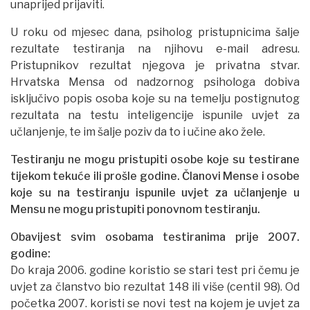
unaprijed prijaviti.
U roku od mjesec dana, psiholog pristupnicima šalje
rezultate testiranja na njihovu e-mail adresu.
Pristupnikov rezultat njegova je privatna stvar.
Hrvatska Mensa od nadzornog psihologa dobiva
isključivo popis osoba koje su na temelju postignutog
rezultata na testu inteligencije ispunile uvjet za
učlanjenje, te im šalje poziv da to i učine ako žele.
Testiranju ne mogu pristupiti osobe koje su testirane
tijekom tekuće ili prošle godine. Članovi Mense i osobe
koje su na testiranju ispunile uvjet za učlanjenje u
Mensu ne mogu pristupiti ponovnom testiranju.
Obavijest svim osobama testiranima prije 2007.
godine:
Do kraja 2006. godine koristio se stari test pri čemu je
uvjet za članstvo bio rezultat 148 ili više (centil 98). Od
početka 2007. koristi se novi test na kojem je uvjet za