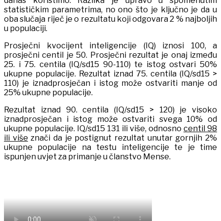
danas koristimo. Razlika je upravo u spomenutim
statističkim parametrima, no ono što je ključno je da u
oba slučaja riječ je o rezultatu koji odgovara 2 % najboljih
u populaciji.
Prosječni kvocijent inteligencije (IQ) iznosi 100, a
prosječni centil je 50. Prosječni rezultat je onaj između
25. i 75. centila (IQ/sd15 90-110) te istog ostvari 50%
ukupne populacije. Rezultat iznad 75. centila (IQ/sd15 >
110) je iznadprosječan i istog može ostvariti manje od
25% ukupne populacije.
Rezultat iznad 90. centila (IQ/sd15 > 120) je visoko
iznadprosječan i istog može ostvariti svega 10% od
ukupne populacije. IQ/sd15 131 ili više, odnosno
centil 98
ili više
znači da je postignut rezultat unutar gornjih 2%
ukupne populacije na testu inteligencije te je time
ispunjen uvjet za primanje u članstvo Mense.