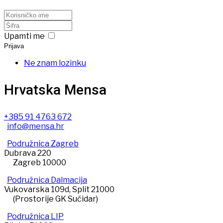
Upamti me
Prijava
Ne znam lozinku
Hrvatska Mensa
+385 91 4763 672
info@mensa.hr
Podružnica Zagreb
Dubrava 220
Zagreb 10000
Podružnica Dalmacija
Vukovarska 109d, Split 21000
(Prostorije GK Sućidar)
Podružnica LIP