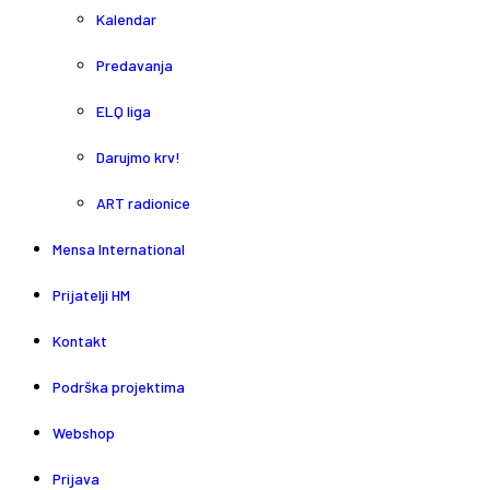
Kalendar
Predavanja
ELQ liga
Darujmo krv!
ART radionice
Mensa International
Prijatelji HM
Kontakt
Podrška projektima
Webshop
Prijava