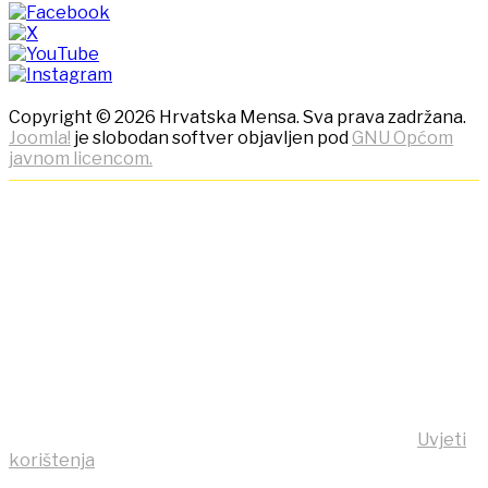
Copyright © 2026 Hrvatska Mensa. Sva prava zadržana.
Joomla!
je slobodan softver objavljen pod
GNU Općom
javnom licencom.
NAPOMENA! Kako bi ostvarili
što bolje korisničko iskustvo,
ova stranica koristi kolačiće
(cookies)!
Klikom na tipku "Slažem se!" možete prihvatiti da se na
vaše računalo pohrane kolačići sa stranice
https:/mensa.hr . Opširnije informacije na stranici
Uvjeti
korištenja