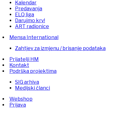
Kalendar
Predavanja
ELQ liga
Darujmo krv!
ART radionice
Mensa International
Zahtjev za izmjenu / brisanje podataka
Prijatelji HM
Kontakt
Podrška projektima
SIG arhiva
Medijski članci
Webshop
Prijava