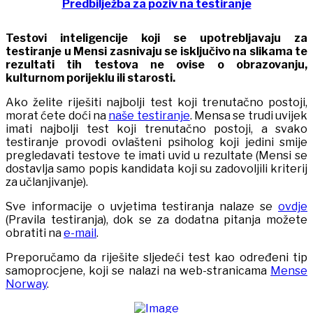
Predbilježba za poziv na testiranje
Testovi inteligencije koji se upotrebljavaju za
testiranje u Mensi zasnivaju se isključivo na slikama te
rezultati tih testova ne ovise o obrazovanju,
kulturnom porijeklu ili starosti.
Ako želite riješiti najbolji test koji trenutačno postoji,
morat ćete doći na
naše testiranje
. Mensa se trudi uvijek
imati najbolji test koji trenutačno postoji, a svako
testiranje provodi ovlašteni psiholog koji jedini smije
pregledavati testove te imati uvid u rezultate (Mensi se
dostavlja samo popis kandidata koji su zadovoljili kriterij
za učlanjivanje).
Sve informacije o uvjetima testiranja nalaze se
ovdje
(Pravila testiranja), dok se za dodatna pitanja možete
obratiti na
e-mail
.
Preporučamo da riješite sljedeći test kao određeni tip
samoprocjene, koji se nalazi na web-stranicama
Mense
Norway
.