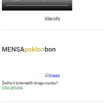
Više info
MENSA
poklon
bon
Želite li iznenaditi dragu osobu?
Više detalja
.