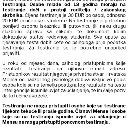
testiranju.
Osobe mlađe od 18 godina moraju na
testiranje doći u pratnji roditelja
/
zakonskog
skrbnika.
Cijena testiranja je 30 EUR po osobi, odnosno
20 EUR za učenike i studente. Na testiranje je potrebno
ponijeti osobnu iskaznicu ili putovnicu (ili neku drugu
službenu ispravu sa slikom), te dokument kojim
dokazujete status redovnog studenta. Sve upute za
rješavanje testa dobit ćete od psihologa prije početka
testiranja. Za testiranje se je potrebno unaprijed
prijaviti.
U roku od mjesec dana, psiholog pristupnicima šalje
rezultate testiranja na njihovu e-mail adresu.
Pristupnikov rezultat njegova je privatna stvar. Hrvatska
Mensa od nadzornog psihologa dobiva isključivo popis
osoba koje su na temelju postignutog rezultata na testu
inteligencije ispunile uvjet za učlanjenje, te im šalje poziv
da to i učine ako žele.
Testiranju ne mogu pristupiti osobe koje su testirane
tijekom tekuće ili prošle godine. Članovi Mense i osobe
koje su na testiranju ispunile uvjet za učlanjenje u
Mensu ne mogu pristupiti ponovnom testiranju.