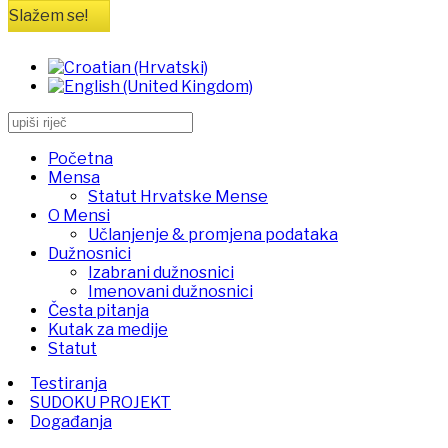
Slažem se!
Početna
Mensa
Statut Hrvatske Mense
O Mensi
Učlanjenje & promjena podataka
Dužnosnici
Izabrani dužnosnici
Imenovani dužnosnici
Česta pitanja
Kutak za medije
Statut
Testiranja
SUDOKU PROJEKT
Događanja