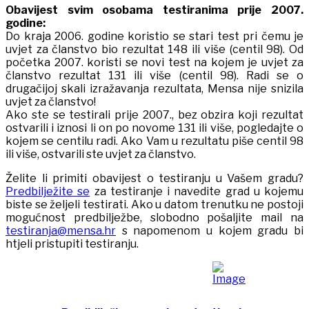
Obavijest svim osobama testiranima prije 2007.
godine:
Do kraja 2006. godine koristio se stari test pri čemu je
uvjet za članstvo bio rezultat 148 ili više (centil 98). Od
početka 2007. koristi se novi test na kojem je uvjet za
članstvo rezultat 131 ili više (centil 98). Radi se o
drugačijoj skali izražavanja rezultata, Mensa nije snizila
uvjet za članstvo!
Ako ste se testirali prije 2007., bez obzira koji rezultat
ostvarili i iznosi li on po novome 131 ili više, pogledajte o
kojem se centilu radi. Ako Vam u rezultatu piše centil 98
ili više, ostvarili ste uvjet za članstvo.
Želite li primiti obavijest o testiranju u Vašem gradu?
Predbilježite se
za testiranje i navedite grad u kojemu
biste se željeli testirati. Ako u datom trenutku ne postoji
mogućnost predbilježbe, slobodno pošaljite mail na
testiranja@mensa.hr
s napomenom u kojem gradu bi
htjeli pristupiti testiranju.