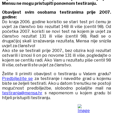
Mensu ne mogu pristupiti ponovnom testiranju.
Obavijest svim osobama testiranima prije 2007.
godine:
Do kraja 2006. godine koristio se stari test pri čemu je
uvjet za članstvo bio rezultat 148 ili više (centil 98). Od
početka 2007. koristi se novi test na kojem je uvjet za
članstvo rezultat 131 ili više (centil 98). Radi se o
drugačijoj skali izražavanja rezultata, Mensa nije snizila
uvjet za članstvo!
Ako ste se testirali prije 2007., bez obzira koji rezultat
ostvarili i iznosi li on po novome 131 ili više, pogledajte o
kojem se centilu radi. Ako Vam u rezultatu piše centil 98
ili više, ostvarili ste uvjet za članstvo.
Želite li primiti obavijest o testiranju u Vašem gradu?
Predbilježite se
za testiranje i navedite grad u kojemu
biste se željeli testirati. Ako u datom trenutku ne postoji
mogućnost predbilježbe, slobodno pošaljite mail na
testiranja@mensa.hr
s napomenom u kojem gradu bi
htjeli pristupiti testiranju.