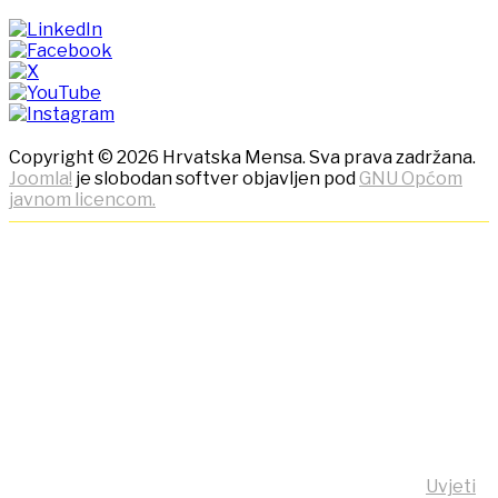
Copyright © 2026 Hrvatska Mensa. Sva prava zadržana.
Joomla!
je slobodan softver objavljen pod
GNU Općom
javnom licencom.
NAPOMENA! Kako bi ostvarili
što bolje korisničko iskustvo,
ova stranica koristi kolačiće
(cookies)!
Klikom na tipku "Slažem se!" možete prihvatiti da se na
vaše računalo pohrane kolačići sa stranice
https:/mensa.hr . Opširnije informacije na stranici
Uvjeti