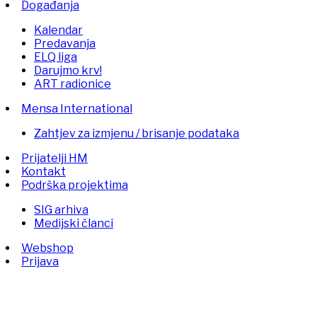
Događanja
Kalendar
Predavanja
ELQ liga
Darujmo krv!
ART radionice
Mensa International
Zahtjev za izmjenu / brisanje podataka
Prijatelji HM
Kontakt
Podrška projektima
SIG arhiva
Medijski članci
Webshop
Prijava