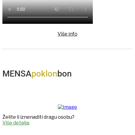
Više info
MENSA
poklon
bon
Želite li iznenaditi dragu osobu?
Više detalja
.