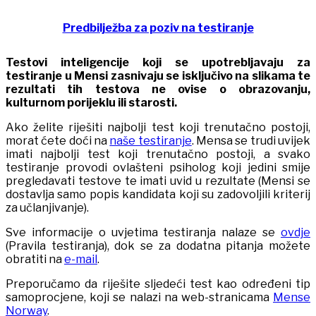
Predbilježba za poziv na testiranje
Testovi inteligencije koji se upotrebljavaju za
testiranje u Mensi zasnivaju se isključivo na slikama te
rezultati tih testova ne ovise o obrazovanju,
kulturnom porijeklu ili starosti.
Ako želite riješiti najbolji test koji trenutačno postoji,
morat ćete doći na
naše testiranje
. Mensa se trudi uvijek
imati najbolji test koji trenutačno postoji, a svako
testiranje provodi ovlašteni psiholog koji jedini smije
pregledavati testove te imati uvid u rezultate (Mensi se
dostavlja samo popis kandidata koji su zadovoljili kriterij
za učlanjivanje).
Sve informacije o uvjetima testiranja nalaze se
ovdje
(Pravila testiranja), dok se za dodatna pitanja možete
obratiti na
e-mail
.
Preporučamo da riješite sljedeći test kao određeni tip
samoprocjene, koji se nalazi na web-stranicama
Mense
Norway
.