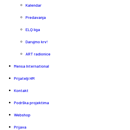
Kalendar
Predavanja
ELQ liga
Darujmo krv!
ART radionice
Mensa International
Prijatelji HM
Kontakt
Podrška projektima
Webshop
Prijava