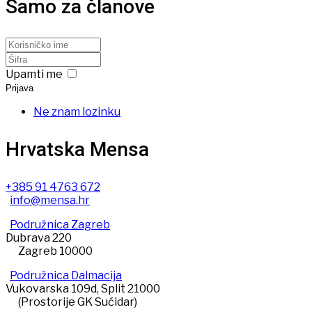
Samo za članove
Upamti me
Prijava
Ne znam lozinku
Hrvatska Mensa
+385 91 4763 672
info@mensa.hr
Podružnica Zagreb
Dubrava 220
Zagreb 10000
Podružnica Dalmacija
Vukovarska 109d, Split 21000
(Prostorije GK Sućidar)