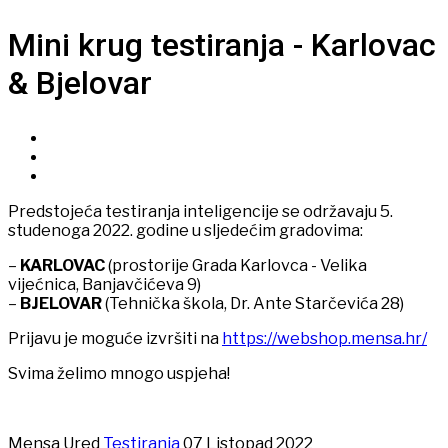
Mini krug testiranja - Karlovac
& Bjelovar
Predstojeća testiranja inteligencije se održavaju 5.
studenoga 2022. godine u sljedećim gradovima:
–
KARLOVAC
(prostorije Grada Karlovca - Velika
vijećnica, Banjavčićeva 9)
–
BJELOVAR
(Tehnička škola, Dr. Ante Starčevića 28)
Prijavu je moguće izvršiti na
https://webshop.mensa.hr/
Svima želimo mnogo uspjeha!
Mensa Ured
Testiranja
07 Listopad 2022