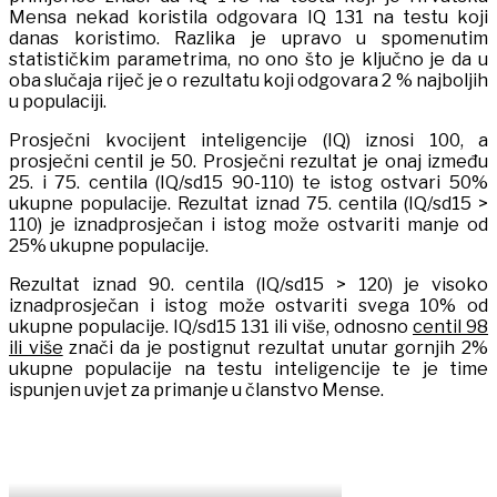
Mensa nekad koristila odgovara IQ 131 na testu koji
danas koristimo. Razlika je upravo u spomenutim
statističkim parametrima, no ono što je ključno je da u
oba slučaja riječ je o rezultatu koji odgovara 2 % najboljih
u populaciji.
Prosječni kvocijent inteligencije (IQ) iznosi 100, a
prosječni centil je 50. Prosječni rezultat je onaj između
25. i 75. centila (IQ/sd15 90-110) te istog ostvari 50%
ukupne populacije. Rezultat iznad 75. centila (IQ/sd15 >
110) je iznadprosječan i istog može ostvariti manje od
25% ukupne populacije.
Rezultat iznad 90. centila (IQ/sd15 > 120) je visoko
iznadprosječan i istog može ostvariti svega 10% od
ukupne populacije. IQ/sd15 131 ili više, odnosno
centil 98
ili više
znači da je postignut rezultat unutar gornjih 2%
ukupne populacije na testu inteligencije te je time
ispunjen uvjet za primanje u članstvo Mense.