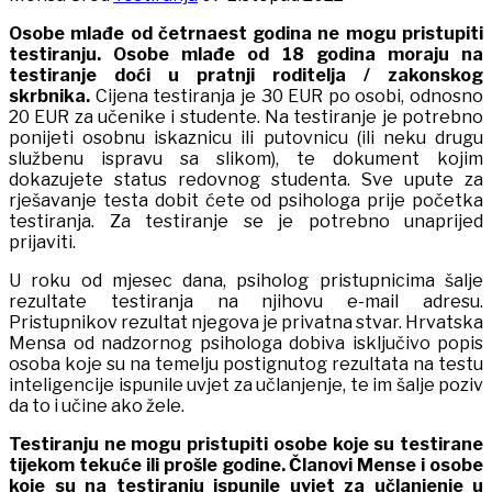
Osobe mlađe od četrnaest godina ne mogu pristupiti
testiranju.
Osobe mlađe od 18 godina moraju na
testiranje doći u pratnji roditelja
/
zakonskog
skrbnika.
Cijena testiranja je 30 EUR po osobi, odnosno
20 EUR za učenike i studente. Na testiranje je potrebno
ponijeti osobnu iskaznicu ili putovnicu (ili neku drugu
službenu ispravu sa slikom), te dokument kojim
dokazujete status redovnog studenta. Sve upute za
rješavanje testa dobit ćete od psihologa prije početka
testiranja. Za testiranje se je potrebno unaprijed
prijaviti.
U roku od mjesec dana, psiholog pristupnicima šalje
rezultate testiranja na njihovu e-mail adresu.
Pristupnikov rezultat njegova je privatna stvar. Hrvatska
Mensa od nadzornog psihologa dobiva isključivo popis
osoba koje su na temelju postignutog rezultata na testu
inteligencije ispunile uvjet za učlanjenje, te im šalje poziv
da to i učine ako žele.
Testiranju ne mogu pristupiti osobe koje su testirane
tijekom tekuće ili prošle godine. Članovi Mense i osobe
koje su na testiranju ispunile uvjet za učlanjenje u