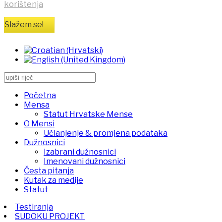
korištenja
Slažem se!
Početna
Mensa
Statut Hrvatske Mense
O Mensi
Učlanjenje & promjena podataka
Dužnosnici
Izabrani dužnosnici
Imenovani dužnosnici
Česta pitanja
Kutak za medije
Statut
Testiranja
SUDOKU PROJEKT