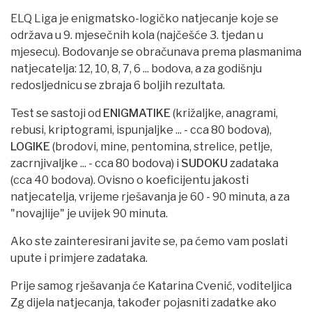
ELQ Liga je enigmatsko-logičko natjecanje koje se
održava u 9. mjesečnih kola (najčešće 3. tjedan u
mjesecu). Bodovanje se obračunava prema plasmanima
natjecatelja: 12, 10, 8, 7, 6 ... bodova, a za godišnju
redosljednicu se zbraja 6 boljih rezultata.
Test se sastoji od
ENIGMATIKE
(križaljke, anagrami,
rebusi, kriptogrami, ispunjaljke ... - cca 80 bodova),
LOGIKE
(brodovi, mine, pentomina, strelice, petlje,
zacrnjivaljke ... - cca 80 bodova) i
SUDOKU
zadataka
(cca 40 bodova). Ovisno o koeficijentu jakosti
natjecatelja, vrijeme rješavanja je 60 - 90 minuta, a za
"novajlije" je uvijek 90 minuta.
Ako ste zainteresirani javite se, pa ćemo vam poslati
upute i primjere zadataka.
Prije samog rješavanja će Katarina Cvenić, voditeljica
Zg dijela natjecanja, također pojasniti zadatke ako