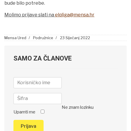
bude bilo potrebe.
Molimo prijave slati na
elqliga@mensa.hr
Mensa Ured
Podružnice
23 Siječanj 2022
SAMO ZA ČLANOVE
Ne znam lozinku
Upamti me
Prijava