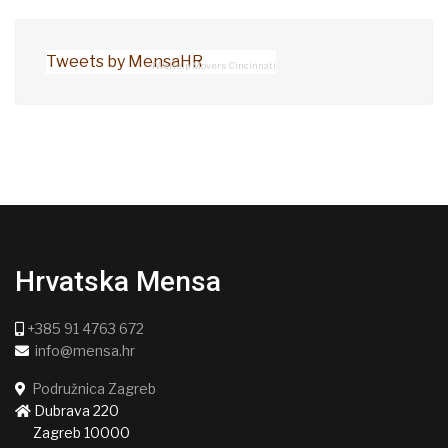
Tweets by MensaHR
4WeHelp Movers Cincinnati
Hrvatska Mensa
+385 91 4763 672
info@mensa.hr
Podružnica Zagreb
Dubrava 220
Zagreb 10000