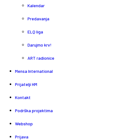
Kalendar
Predavanja
ELQ liga
Darujmo krv!
ART radionice
Mensa International
Prijatelji HM
Kontakt
Podrška projektima
Webshop
Prijava