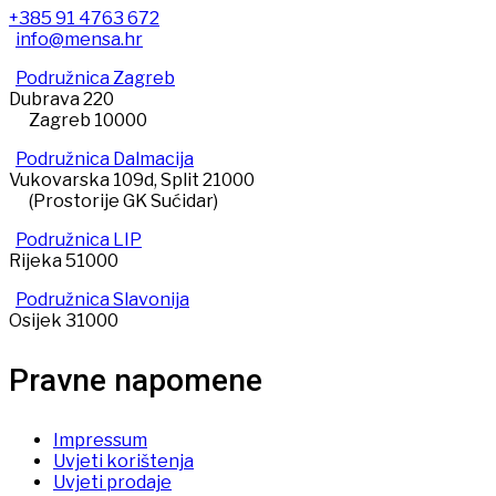
+385 91 4763 672
info@mensa.hr
Podružnica Zagreb
Dubrava 220
Zagreb 10000
Podružnica Dalmacija
Vukovarska 109d, Split 21000
(Prostorije GK Sućidar)
Podružnica LIP
Rijeka 51000
Podružnica Slavonija
Osijek 31000
Pravne napomene
Impressum
Uvjeti korištenja
Uvjeti prodaje