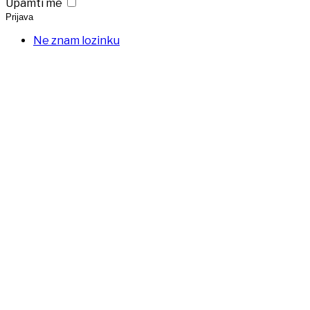
Upamti me
Prijava
Ne znam lozinku