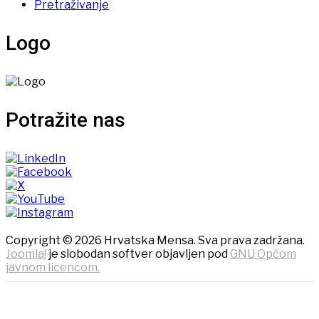
Pretraživanje
Logo
Potražite nas
Copyright © 2026 Hrvatska Mensa. Sva prava zadržana.
Joomla!
je slobodan softver objavljen pod
GNU Općom
javnom licencom.
NAPOMENA! Kako bi ostvarili