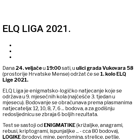
ELQ LIGA 2021.
Dana
24. veljače
u
19:00
sati, u
ulici grada Vukovara 58
(prostorije Hrvatske Mense) održat će se
1. kolo ELQ
Lige 2021.
ELQ Liga je enigmatsko-logičko natjecanje koje se
održava u 9. mjesečnih kola (najčešće 3. tjedan u
mjesecu). Bodovanje se obračunava prema plasmanima
natjecatelja: 12, 10, 8, 7, 6 ... bodova, a za godišnju
redosljednicu se zbraja 6 boljih rezultata.
Test se sastoji od
ENIGMATIKE
(križaljke, anagrami,
rebusi, kriptogrami, ispunjaljke ... - cca 80 bodova),
LOGIKE
(brodovi, mine, pentomina, strelice, petlje,