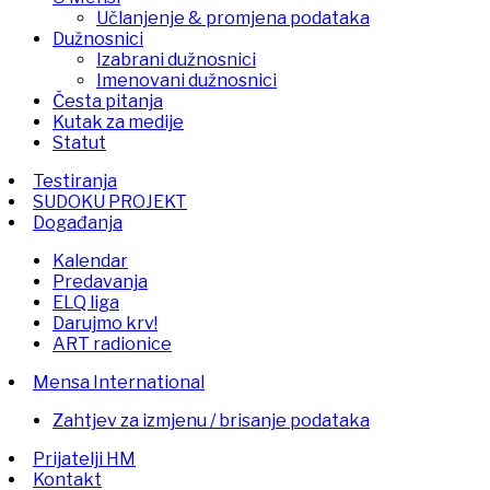
Učlanjenje & promjena podataka
Dužnosnici
Izabrani dužnosnici
Imenovani dužnosnici
Česta pitanja
Kutak za medije
Statut
Testiranja
SUDOKU PROJEKT
Događanja
Kalendar
Predavanja
ELQ liga
Darujmo krv!
ART radionice
Mensa International
Zahtjev za izmjenu / brisanje podataka
Prijatelji HM
Kontakt