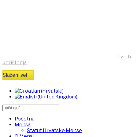
što bolje korisničko iskustvo,
ova stranica koristi kolačiće
(cookies)!
Klikom na tipku "Slažem se!" možete prihvatiti da se na
vaše računalo pohrane kolačići sa stranice
https:/mensa.hr . Opširnije informacije na stranici
Uvjeti
korištenja
Slažem se!
Početna
Mensa
Statut Hrvatske Mense
O Mensi