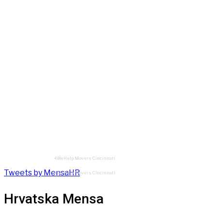
4WeHelp Movers Cincinnati
Tweets by MensaHR
4WeHelp Movers Cincinnati
Hrvatska Mensa