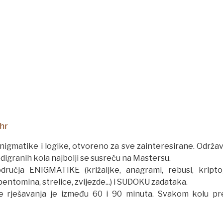
hr
 enigmatike i logike, otvoreno za sve zainteresirane. Održa
 odigranih kola najbolji se susreću na Mastersu.
dručja ENIGMATIKE (križaljke, anagrami, rebusi, kripto
, pentomina, strelice, zvijezde...) i SUDOKU zadataka.
me rješavanja je između 60 i 90 minuta. Svakom kolu pr