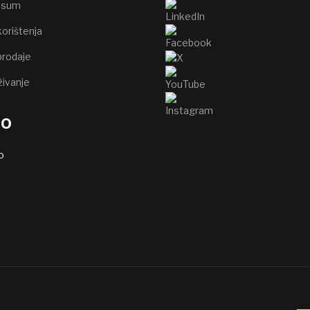
ssum
korištenja
prodaje
živanje
go