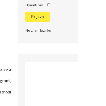
Upamti me
Prijava
Ne znam lozinku
va se u
grami,
ethodi