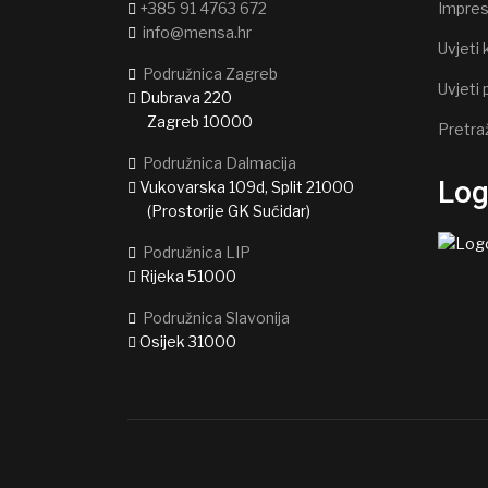
+385 91 4763 672
Impre
info@mensa.hr
Uvjeti 
Podružnica Zagreb
Uvjeti 
Dubrava 220
Zagreb 10000
Pretra
Podružnica Dalmacija
Lo
Vukovarska 109d, Split 21000
(Prostorije GK Sućidar)
Podružnica LIP
Rijeka 51000
Podružnica Slavonija
Osijek 31000