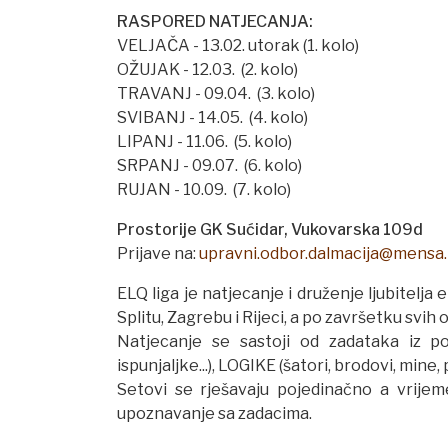
RASPORED NATJECANJA:
VELJAČA - 13.02. utorak (1. kolo)
OŽUJAK - 12.03. (2. kolo)
TRAVANJ - 09.04. (3. kolo)
SVIBANJ - 14.05. (4. kolo)
LIPANJ - 11.06. (5. kolo)
SRPANJ - 09.07. (6. kolo)
RUJAN - 10.09. (7. kolo)
Prostorije GK Sućidar, Vukovarska 109d
Prijave na:
upravni.odbor.dalmacija@mensa.
ELQ liga je natjecanje i druženje ljubitelja
Splitu, Zagrebu i Rijeci, a po završetku svih
Natjecanje se sastoji od zadataka iz po
ispunjaljke...), LOGIKE (šatori, brodovi, mine
Setovi se rješavaju pojedinačno a vrije
upoznavanje sa zadacima.