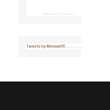
4WeHelp Movers Cincinnati
Tweets by MensaHR
4WeHelp Movers Cincinnati