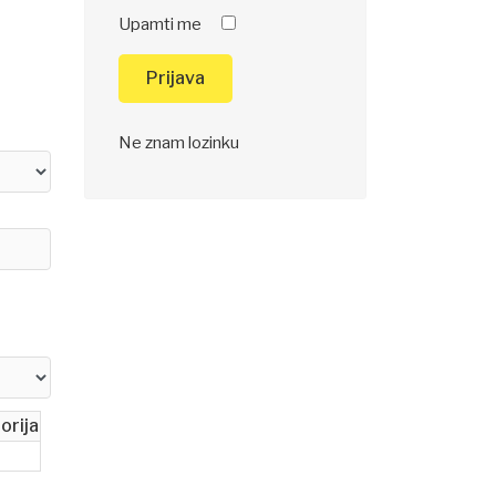
Upamti me
Prijava
Ne znam lozinku
orija