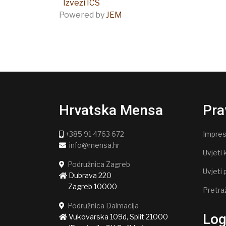
Izvezi ICS
Powered by
JEM
Hrvatska Mensa
Pra
+385 91 4763 672
Impre
info@mensa.hr
Uvjeti 
Podružnica Zagreb
Uvjeti 
Dubrava 220
Zagreb 10000
Pretra
Podružnica Dalmacija
Lo
Vukovarska 109d, Split 21000