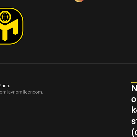
N
žana.
om javnom licencom.
o
k
s
(