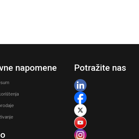
vne napomene
Potražite nas
ssum
korištenja
prodaje
živanje
go