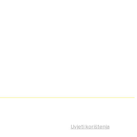
nica koristi kolačiće (cookies)!
širnije informacije na stranici
Uvjeti korištenja