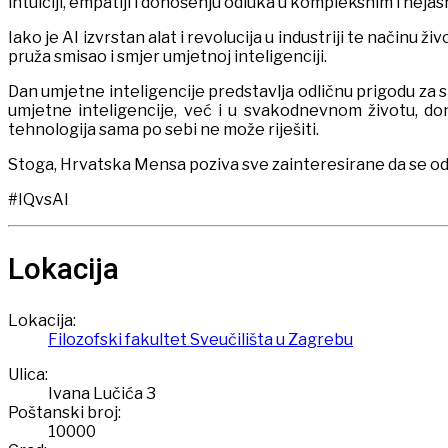
intuiciji, empatiji i donošenju odluka u kompleksnim i nejas
Iako je AI izvrstan alat i revolucija u industriji te načinu
pruža smisao i smjer umjetnoj inteligenciji.
Dan umjetne inteligencije predstavlja odličnu prigodu za s
umjetne inteligencije, već i u svakodnevnom životu, do
tehnologija sama po sebi ne može riješiti.
Stoga, Hrvatska Mensa poziva sve zainteresirane da se odaz
#IQvsAI
Lokacija
Lokacija:
Filozofski fakultet Sveučilišta u Zagrebu
Ulica:
Ivana Lučića 3
Poštanski broj:
10000