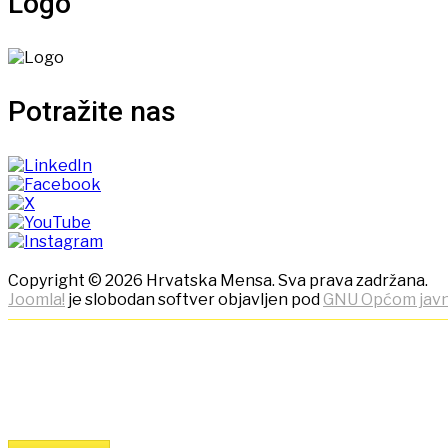
Logo
Potražite nas
Copyright © 2026 Hrvatska Mensa. Sva prava zadržana.
Joomla!
je slobodan softver objavljen pod
GNU Općom javn
NAPOMENA! Kako bi ostvarili što b
Klikom na tipku "Slažem se!" možete prihvatiti da se na va