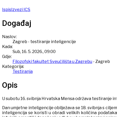
Ispis
Izvezi ICS
Događaj
Naslov:
Zagreb - testiranje inteligencije
Kada:
Sub, 16. 5. 2026.
,
09:00
Gdje:
Filozofski fakultet Sveučilišta u Zagrebu
- Zagreb
Kategorija:
Testiranja
Opis
U subotu 16. svibnja Hrvatska Mensa održava testiranje int
Dan umjetne inteligencije obilježava se 18. svibnja s cilj
inteligencija se koristi u obradi velikih količina podatak