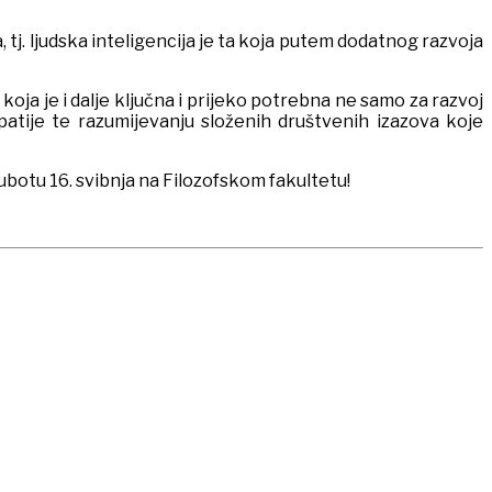
, tj. ljudska inteligencija je ta koja putem dodatnog razvoja
oja je i dalje ključna i prijeko potrebna ne samo za razvoj
atije te razumijevanju složenih društvenih izazova koje
ubotu 16. svibnja na Filozofskom fakultetu!