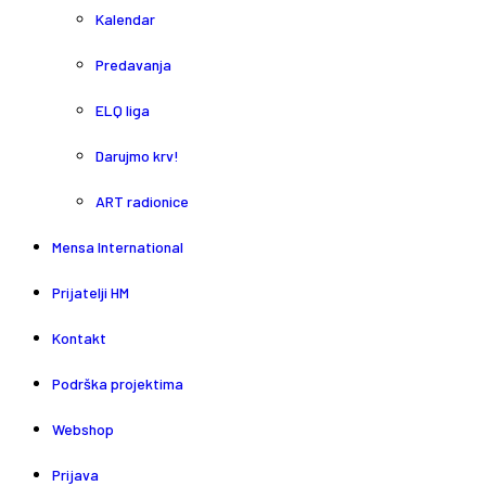
Kalendar
Predavanja
ELQ liga
Darujmo krv!
ART radionice
Mensa International
Prijatelji HM
Kontakt
Podrška projektima
Webshop
Prijava