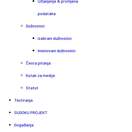
Učlanjenje & promjena
podataka
Dužnosnici
Izabrani dužnosnici
Imenovani dužnosnici
Česta pitanja
Kutak za medije
Statut
Testiranja
SUDOKU PROJEKT
Događanja