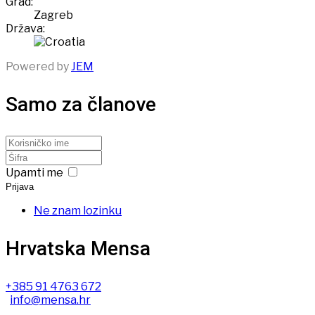
Grad:
Zagreb
Država:
Powered by
JEM
Samo za članove
Upamti me
Prijava
Ne znam lozinku
Hrvatska Mensa
+385 91 4763 672
info@mensa.hr