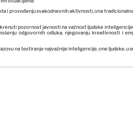
nim situacijama.
 života i provođenju svakodnevnih aktivnosti, ona tradicionalna
krenuti pozornost javnosti na važnost ljudske inteligencije k
nošenju odgovornih odluka, njegovanju kreativnosti i emp
ovu na testiranje najvažnije inteligencije, one ljudske, u s