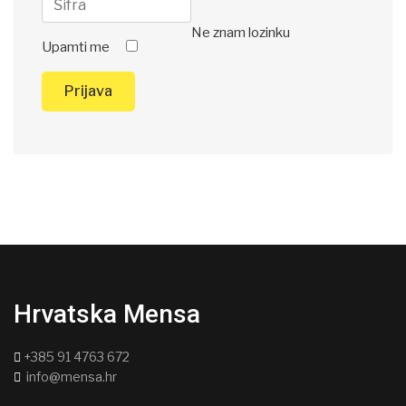
Ne znam lozinku
Upamti me
Prijava
Hrvatska Mensa
+385 91 4763 672
info@mensa.hr