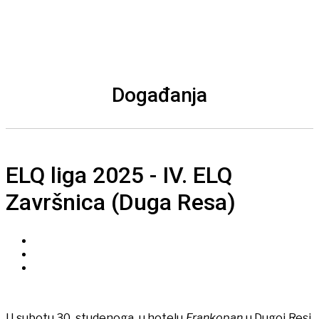
Događanja
ELQ liga 2025 - IV. ELQ
Završnica (Duga Resa)
U subotu 30. studenoga, u hotelu
Frankopan
u Dugoj Resi,