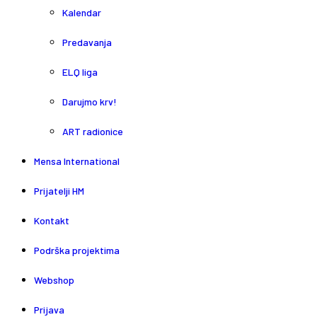
Kalendar
Predavanja
ELQ liga
Darujmo krv!
ART radionice
Mensa International
Prijatelji HM
Kontakt
Podrška projektima
Webshop
Prijava