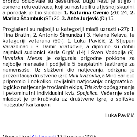
broncu odlučivale su desetinke. Dugu Resu je stiglo i
osmero rekreativaca, koji su nastupili u utješnoj skupini,
a poredak je bio sljedeći:
1.
Katarina Cvenić
(ZG) 24,
2.
Marina Štambuk
(ST) 20,
3. Ante Jurjević
(RI) 15.
Proglašeni su najbolji u kategoriji mlađi uzrasti (-27): 1.
Tina Bratim, 2. Antonio Šimundža i 3. Helena Kelava, te
kategoriji veterana (60-): 1. Luka Pavičić, 2. Stjepan
Varaždinac i 3. Damir Vratković, a diplome su dobili
najmlađi sudionici Karla Grgić (14) i Sven Vodopija (9).
Hrvatska Mensa
je osigurala prigodne poklone za
najbolje mensaše i podijelila 5 besplatnih testiranja za
nemensaše. Uz službeni dio natjecanja, održana je
prezentacija društvene igre
Mini kvizovka
, a Miro Šarić je
pripremio i nekoliko revijalnih natjecanja: enigmatsko-
logičko natjecanje tročlanih ekipa,
Tris kviz
općeg znanja
i petominutni individualni kviz
Spajalica.
Večernje sate
mladost je prikraćivala uz društvene igre, a splitske
’noćgube’ kartanjem.
Luka Pavičić
Mensa Ured
Aktivnosti
12 Prosinac 2025