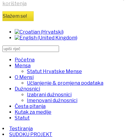
korištenja
Slažem se!
Početna
Mensa
Statut Hrvatske Mense
O Mensi
Učlanjenje & promjena podataka
Dužnosnici
Izabrani dužnosnici
Imenovani dužnosnici
Česta pitanja
Kutak za medije
Statut
Testiranja
SUDOKU PROJEKT