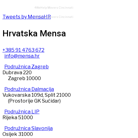
4WeHelp Movers Cincinnati
Tweets by MensaHR
4WeHelp Movers Cincinnati
Hrvatska Mensa
+385 91 4763 672
info@mensa.hr
Podružnica Zagreb
Dubrava 220
Zagreb 10000
Podružnica Dalmacija
Vukovarska 109d, Split 21000
(Prostorije GK Sućidar)
Podružnica LIP
Rijeka 51000
Podružnica Slavonija
Osijek 31000