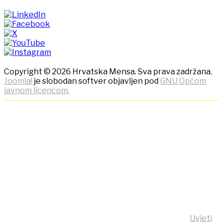
Copyright © 2026 Hrvatska Mensa. Sva prava zadržana.
Joomla!
je slobodan softver objavljen pod
GNU Općom
javnom licencom.
NAPOMENA! Kako bi ostvarili
što bolje korisničko iskustvo,
ova stranica koristi kolačiće
(cookies)!
Klikom na tipku "Slažem se!" možete prihvatiti da se na
vaše računalo pohrane kolačići sa stranice
https:/mensa.hr . Opširnije informacije na stranici
Uvjeti