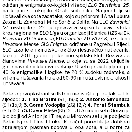
održan je enigmatsko-logički višeboj
ELQ Završnica ‘25
,
na kojem se okupilo 40-ak sudionika. Natjecatelji su
rješavali dva seta zadataka, koje su pripremili Ana Lubura
Zegnal iz Zagreba i Miro Šarić iz Splita. Na
ELQ Završnici
‘25
nastupilo je 23-oje rješavača, koji su to pravo stekli
kroz regionalne
ELQ Lige
u organizaciji članica
HZS
-a: EK
Boživran
, ZD
Orahovica
, ED
Dragalić
, ZD
VAZAK,
te sekciji
Hrvatske Mense
,
SIG Enigma
, održane u Zagrebu i Rijeci.
ELQ Liga
je enigmatsko-logičko rješavačko natjecanje,
koje je 2011. godine pokrenuo splitski klub
Boživran
s
članovima
Hrvatske Mense
,
u koje su se 2022. uključile
gore navedeni klubovi i sekcije. U setu je zastupljeno po
40 % enigmatike i logike, te 20 % sudoku zadataka, a
vrijeme rješavanja traje od 60-90 minuta, ovisno o jakosti
rješavača.
Petero prvoplasirani su listom mensaši, a poredak je bio
sljedeći:
1. Tina Bratim
(ST) 18,0;
2. Antonio Šimundža
(ST) 15,0;
3. Goran Vodopija
(ZG) 12,7;
4. Perat Štambuk
(ST) 12,6 i
5.
Davor Pleše
(RI) 12,5
.
U Aninom setu Goran je
bio bolji od Antonija i Tine, a u Mirovom setu je pobijedio
Petar ispred Tine i Luke. Konačni poredak je dobiven
zbrajanjem plasman-bodova u oba seta, a u borbi za