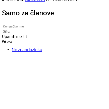
Samo za članove
Upamti me
Prijava
Ne znam lozinku