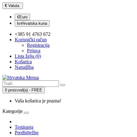
€
Valuta
€Euro
knHrvatska kuna
+385 91 4763 672
Korisnički račun
Registracija
Prijava
Lista želja (0)
Košarica
Narudžba
0 proizvod(a) - FREE
Vaša košarica je prazna!
Kategorije
Testiranja
Predbilježbe