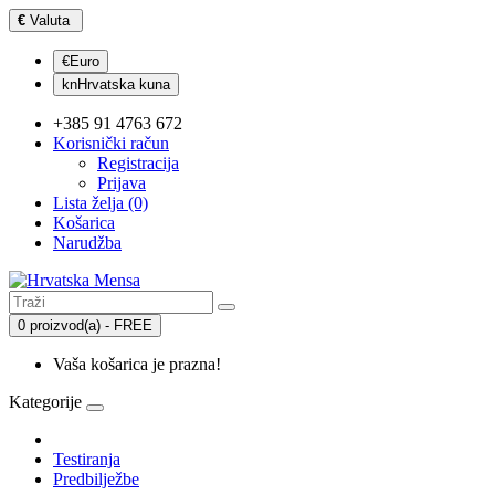
€
Valuta
€Euro
knHrvatska kuna
+385 91 4763 672
Korisnički račun
Registracija
Prijava
Lista želja (0)
Košarica
Narudžba
0 proizvod(a) - FREE
Vaša košarica je prazna!
Kategorije
Testiranja
Predbilježbe