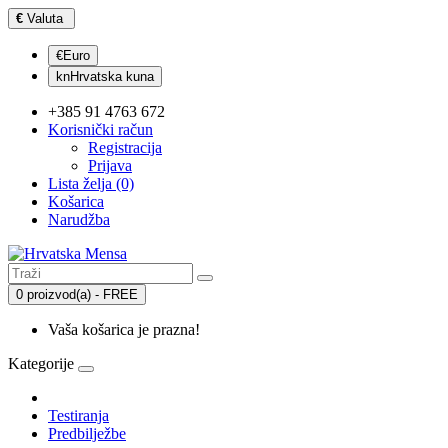
€
Valuta
€Euro
knHrvatska kuna
+385 91 4763 672
Korisnički račun
Registracija
Prijava
Lista želja (0)
Košarica
Narudžba
0 proizvod(a) - FREE
Vaša košarica je prazna!
Kategorije
Testiranja
Predbilježbe