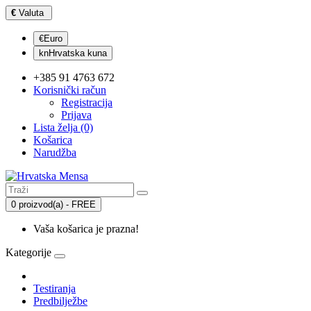
€
Valuta
€Euro
knHrvatska kuna
+385 91 4763 672
Korisnički račun
Registracija
Prijava
Lista želja (0)
Košarica
Narudžba
0 proizvod(a) - FREE
Vaša košarica je prazna!
Kategorije
Testiranja
Predbilježbe