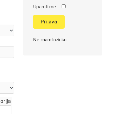
Upamti me
Prijava
Ne znam lozinku
orija