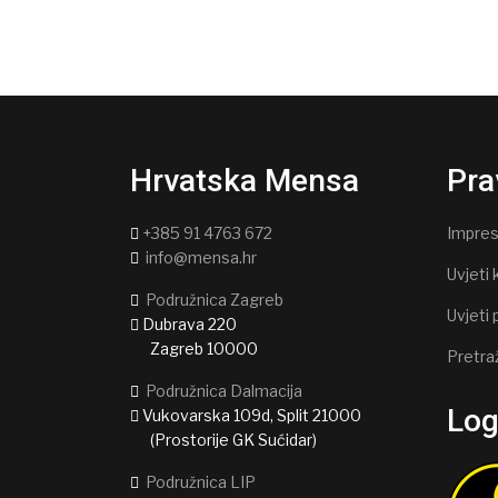
Hrvatska Mensa
Pra
+385 91 4763 672
Impre
info@mensa.hr
Uvjeti 
Podružnica Zagreb
Uvjeti 
Dubrava 220
Zagreb 10000
Pretra
Podružnica Dalmacija
Lo
Vukovarska 109d, Split 21000
(Prostorije GK Sućidar)
Podružnica LIP