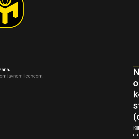
N
žana.
om javnom licencom.
o
k
s
(
Kl
na