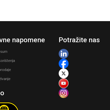
vne napomene
Potražite nas
ssum
korištenja
prodaje
živanje
go